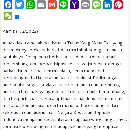
F
T
W
E
G
L
Y
P
M
L
P
a
w
h
m
m
i
a
r
e
i
i
W
c
i
a
a
a
n
h
i
s
n
n
e
e
t
t
i
i
e
o
n
s
k
t
Kamis (4/2/2022)
C
b
t
s
l
l
o
t
a
e
e
h
Anak adalah amanah dan karunia Tuhan Yang Maha Esa, yang
o
e
A
M
g
d
r
dalam dirinya melekat harkat dan martabat sebagai manusia
a
seutuhnya. Setiap anak berhak untuk dapat hidup, tumbuh,
o
r
p
a
e
I
e
t
berkembang, dan berpartisipasi secara wajar sesuai dengan
k
p
i
n
s
harkat dan martabat kemanusiaan, serta mendapat
l
t
perlindungan dari kekerasan dan diskriminasi. Perlindungan
anak adalah segala kegiatan untuk menjamin dan melindungi
anak dan hak- haknya agar dapat hidup, tumbuh, berkembang,
dan berpartisipasi, secara optimal sesuai dengan harkat dan
martabat kemanusiaan, serta mendapat perlindungan dari
kekerasan dan diskriminasi. Negara Kesatuan Republik
Indonesia menjamin kesejahteraan tiap-tiap warga negaranya,
termasuk perlindungan terhadap hak anak yang merupakan