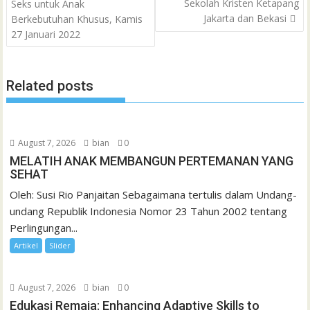
Sekolah Kristen Ketapang
Seks untuk Anak
k
p
i
n
s
Jakarta dan Bekasi
Berkebutuhan Khusus, Kamis
l
t
27 Januari 2022
Related posts
August 7, 2026
bian
0
MELATIH ANAK MEMBANGUN PERTEMANAN YANG
SEHAT
Oleh: Susi Rio Panjaitan Sebagaimana tertulis dalam Undang-
undang Republik Indonesia Nomor 23 Tahun 2002 tentang
Perlingungan...
Artikel
Slider
August 7, 2026
bian
0
Edukasi Remaja: Enhancing Adaptive Skills to