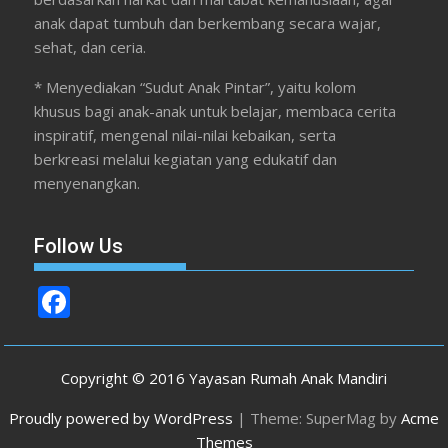
anak dapat tumbuh dan berkembang secara wajar,
sehat, dan ceria.
* Menyediakan “Sudut Anak Pintar”, yaitu kolom
khusus bagi anak-anak untuk belajar, membaca cerita
inspiratif, mengenal nilai-nilai kebaikan, serta
berkreasi melalui kegiatan yang edukatif dan
menyenangkan.
Follow Us
F
ac
e
Copyright © 2016 Yayasan Rumah Anak Mandiri
b
Proudly powered by WordPress
|
Theme: SuperMag by
Acme
o
Themes