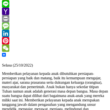
Gmail
Line
Yahoo
Mail
Print
Message
LinkedIn
Pinterest
WeChat
Selasa (25/10/2022)
Memberikan pelayanan kepada anak dibutuhkan persiapan-
persiapan yang baik dan matang, baik itu kemampuan mengajar,
materi ajar, sarana prasarana serta dukungan keluarga (orangtua),
masyarakat dan pemerintah. Anak bukan hanya sekedar titipan
Tuhan namun anak adalah generasi masa depan bangsa. Masa depan
suatu bangsa dapat dilihat dari bagaimana anak-anak yang mereka
miliki saat ini. Memberikan pelayanan kepada anak merupakan
tanggung jawab dalam pengasuhan yang mengandung unsur
mendidik, mengajar, merawat, menjaga, melindungi dan