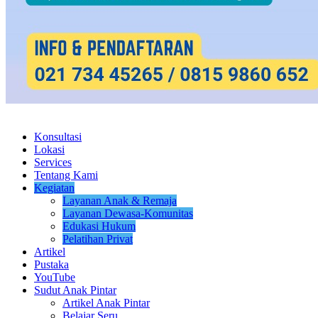
Konsultasi
Lokasi
Services
Tentang Kami
Kegiatan
Layanan Anak & Remaja
Layanan Dewasa-Komunitas
Edukasi Hukum
Pelatihan Privat
Artikel
Pustaka
YouTube
Sudut Anak Pintar
Artikel Anak Pintar
Belajar Seru