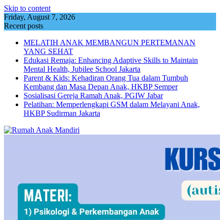
Skip to content
Friday, August 7, 2026
Recent posts
MELATIH ANAK MEMBANGUN PERTEMANAN
YANG SEHAT
Edukasi Remaja: Enhancing Adaptive Skills to Maintain
Mental Health, Jubilee School Jakarta
Parent & Kids: Kehadiran Orang Tua dalam Tumbuh
Kembang dan Masa Depan Anak, HKBP Semper
Sosialisasi Gereja Ramah Anak, PGIW Jabar
Pelatihan: Memperlengkapi GSM dalam Melayani Anak,
HKBP Sudirman Jakarta