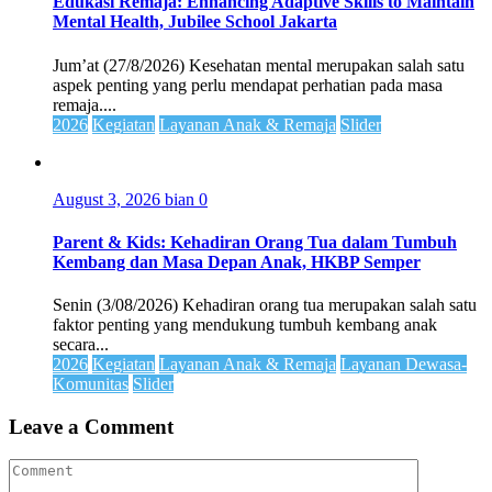
Edukasi Remaja: Enhancing Adaptive Skills to Maintain
Mental Health, Jubilee School Jakarta
Jum’at (27/8/2026) Kesehatan mental merupakan salah satu
aspek penting yang perlu mendapat perhatian pada masa
remaja....
2026
Kegiatan
Layanan Anak & Remaja
Slider
August 3, 2026
bian
0
Parent & Kids: Kehadiran Orang Tua dalam Tumbuh
Kembang dan Masa Depan Anak, HKBP Semper
Senin (3/08/2026) Kehadiran orang tua merupakan salah satu
faktor penting yang mendukung tumbuh kembang anak
secara...
2026
Kegiatan
Layanan Anak & Remaja
Layanan Dewasa-
Komunitas
Slider
Leave a Comment