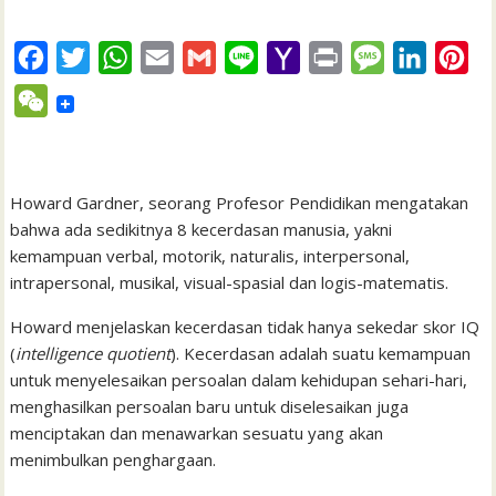
F
T
W
E
G
L
Y
P
M
L
P
a
w
h
m
m
i
a
r
e
i
i
W
c
i
a
a
a
n
h
i
s
n
n
e
e
t
t
i
i
e
o
n
s
k
t
C
b
t
s
l
l
o
t
a
e
e
h
Howard Gardner, seorang Profesor Pendidikan mengatakan
o
e
A
M
g
d
r
bahwa ada sedikitnya 8 kecerdasan manusia, yakni
a
kemampuan verbal, motorik, naturalis, interpersonal,
o
r
p
a
e
I
e
t
intrapersonal, musikal, visual-spasial dan logis-matematis.
k
p
i
n
s
l
t
Howard menjelaskan kecerdasan tidak hanya sekedar skor IQ
(
intelligence quotient
). Kecerdasan adalah suatu kemampuan
untuk menyelesaikan persoalan dalam kehidupan sehari-hari,
menghasilkan persoalan baru untuk diselesaikan juga
menciptakan dan menawarkan sesuatu yang akan
menimbulkan penghargaan.