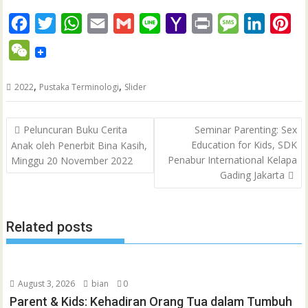
F
T
W
E
G
L
Y
P
M
L
P
a
w
h
m
m
i
a
r
e
i
i
W
c
i
a
a
a
n
h
i
s
n
n
e
e
t
t
i
i
e
o
n
s
k
t
,
,
2022
Pustaka Terminologi
Slider
C
b
t
s
l
l
o
t
a
e
e
h
Post
o
e
A
M
g
d
r
Peluncuran Buku Cerita
Seminar Parenting: Sex
a
navigation
Education for Kids, SDK
Anak oleh Penerbit Bina Kasih,
o
r
p
a
e
I
e
t
Penabur International Kelapa
Minggu 20 November 2022
k
p
i
n
s
Gading Jakarta
l
t
Related posts
August 3, 2026
bian
0
Parent & Kids: Kehadiran Orang Tua dalam Tumbuh