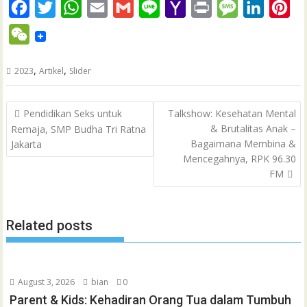
F
T
W
E
G
L
Y
P
M
L
P
a
w
h
m
m
i
a
r
e
i
i
W
c
i
a
a
a
n
h
i
s
n
n
e
e
t
t
i
i
e
o
n
s
k
t
,
,
2023
Artikel
Slider
C
b
t
s
l
l
o
t
a
e
e
h
Post
o
e
A
M
g
d
r
Pendidikan Seks untuk
Talkshow: Kesehatan Mental
a
navigation
& Brutalitas Anak –
Remaja, SMP Budha Tri Ratna
o
r
p
a
e
I
e
t
Bagaimana Membina &
Jakarta
k
p
i
n
s
Mencegahnya, RPK 96.30
l
t
FM
Related posts
August 3, 2026
bian
0
Parent & Kids: Kehadiran Orang Tua dalam Tumbuh