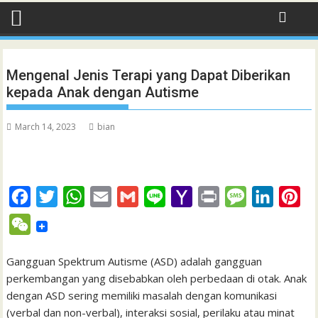
Mengenal Jenis Terapi yang Dapat Diberikan
kepada Anak dengan Autisme
March 14, 2023
bian
F
T
W
E
G
L
Y
P
M
L
P
a
w
h
m
m
i
a
r
e
i
i
W
c
i
a
a
a
n
h
i
s
n
n
e
e
t
t
i
i
e
o
n
s
k
t
Gangguan Spektrum Autisme (ASD) adalah gangguan
C
perkembangan yang disebabkan oleh perbedaan di otak. Anak
b
t
s
l
l
o
t
a
e
e
h
dengan ASD sering memiliki masalah dengan komunikasi
o
e
A
M
g
d
r
a
(verbal dan non-verbal), interaksi sosial, perilaku atau minat