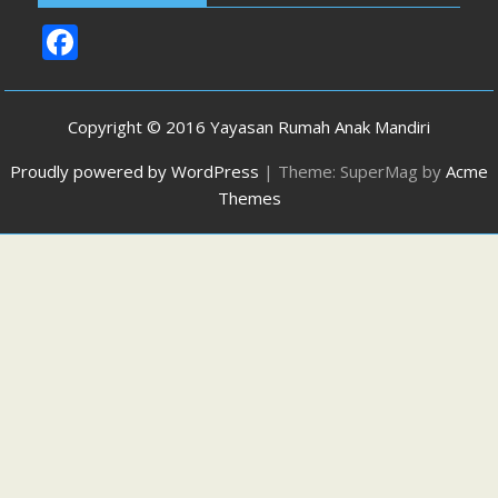
F
ac
e
Copyright © 2016 Yayasan Rumah Anak Mandiri
b
Proudly powered by WordPress
|
Theme: SuperMag by
Acme
o
Themes
o
k