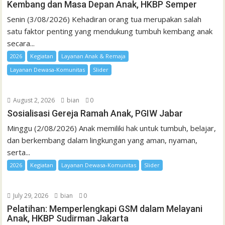
Kembang dan Masa Depan Anak, HKBP Semper
Senin (3/08/2026) Kehadiran orang tua merupakan salah
satu faktor penting yang mendukung tumbuh kembang anak
secara...
2026
Kegiatan
Layanan Anak & Remaja
Layanan Dewasa-Komunitas
Slider
August 2, 2026
bian
0
Sosialisasi Gereja Ramah Anak, PGIW Jabar
Minggu (2/08/2026) Anak memiliki hak untuk tumbuh, belajar,
dan berkembang dalam lingkungan yang aman, nyaman,
serta...
2026
Kegiatan
Layanan Dewasa-Komunitas
Slider
July 29, 2026
bian
0
Pelatihan: Memperlengkapi GSM dalam Melayani
Anak, HKBP Sudirman Jakarta