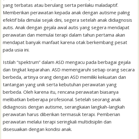
o
r
p
a
e
I
e
yang terbatas atau berulang serta perilaku maladaptif.
t
k
p
i
n
s
Memberikan perawatan kepada anak dengan autisme paling
efektif bila dimulai sejak dini, segera setelah anak didiagnosis
l
t
autis. Anak dengan gejala awal autis yang segera mendapat
perawatan dan memulai terapi dalam tahun pertama akan
mendapat banyak manfaat karena otak berkembang pesat
pada usia ini.
Istilah “spektrum” dalam ASD mengacu pada berbagai gejala
dan tingkat keparahan. ASD memengaruhi setiap orang secara
berbeda, artinya orang dengan ASD memiliki kekuatan dan
tantangan yang unik serta kebutuhan perawatan yang
berbeda. Oleh karena itu, rencana perawatan biasanya
melibatkan beberapa profesional. Setelah seorang anak
didiagnosis dengan autisme, serangkaian langkah-langkah
perawatan harus diberikan termasuk terapi. Pemberian
perawatan melalui terapi seringkali multidisiplin dan
disesuaikan dengan kondisi anak.