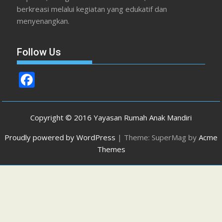
berkreasi melalui kegiatan yang edukatif dan
menyenangkan.
Follow Us
F
ac
e
Copyright © 2016 Yayasan Rumah Anak Mandiri
b
Proudly powered by WordPress
|
Theme: SuperMag by
Acme
o
Themes
o
k