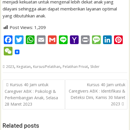
menjadi kekuatan untuk mengenal lebih dekat anak yang
dilayani sehingga akan dapat memberikan layanan optimal
yang dibutuhkan anak.
Post Views:
1,209
F
T
W
E
G
L
Y
P
M
L
P
a
w
h
m
m
i
a
r
e
i
i
W
c
i
a
a
a
n
h
i
s
n
n
e
e
t
t
i
i
e
o
n
s
k
t
,
,
,
,
2023
Kegiatan
Kursus/Pelatihan
Pelatihan Privat
Slider
C
b
t
s
l
l
o
t
a
e
e
h
Post
o
e
A
M
g
d
r
Kursus 40 Jam untuk
Kursus 40 Jam untuk
a
navigation
Caregivers ABK : Identifikasi &
Caregiver ABK : Psikologi &
o
r
p
a
e
I
e
t
Deteksi Dini, Kamis 30 Maret
Perkembangan Anak, Selasa
k
p
i
n
s
2023
28 Maret 2023
l
t
Related posts