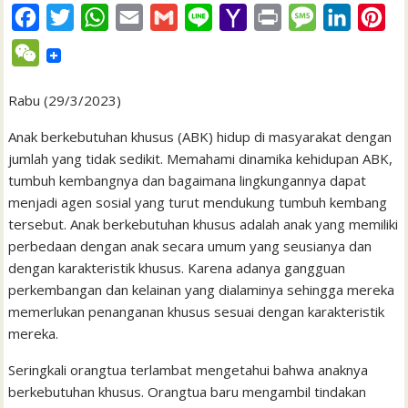
F
T
W
E
G
L
Y
P
M
L
P
a
w
h
m
m
i
a
r
e
i
i
W
c
i
a
a
a
n
h
i
s
n
n
e
e
t
t
i
i
e
o
n
s
k
t
Rabu (29/3/2023)
C
b
t
s
l
l
o
t
a
e
e
h
Anak berkebutuhan khusus (ABK) hidup di masyarakat dengan
o
e
A
M
g
d
r
jumlah yang tidak sedikit. Memahami dinamika kehidupan ABK,
a
tumbuh kembangnya dan bagaimana lingkungannya dapat
o
r
p
a
e
I
e
t
menjadi agen sosial yang turut mendukung tumbuh kembang
k
p
i
n
s
tersebut. Anak berkebutuhan khusus adalah anak yang memiliki
l
t
perbedaan dengan anak secara umum yang seusianya dan
dengan karakteristik khusus. Karena adanya gangguan
perkembangan dan kelainan yang dialaminya sehingga mereka
memerlukan penanganan khusus sesuai dengan karakteristik
mereka.
Seringkali orangtua terlambat mengetahui bahwa anaknya
berkebutuhan khusus. Orangtua baru mengambil tindakan