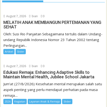
August 7, 2026
bian
0
MELATIH ANAK MEMBANGUN PERTEMANAN YANG
SEHAT
Oleh: Susi Rio Panjaitan Sebagaimana tertulis dalam Undang-
undang Republik Indonesia Nomor 23 Tahun 2002 tentang
Perlingungan...
Artikel
Slider
August 7, 2026
bian
0
Edukasi Remaja: Enhancing Adaptive Skills to
Maintain Mental Health, Jubilee School Jakarta
Jum’at (27/8/2026) Kesehatan mental merupakan salah satu
aspek penting yang perlu mendapat perhatian pada masa
remaja....
2026
Kegiatan
Layanan Anak & Remaja
Slider