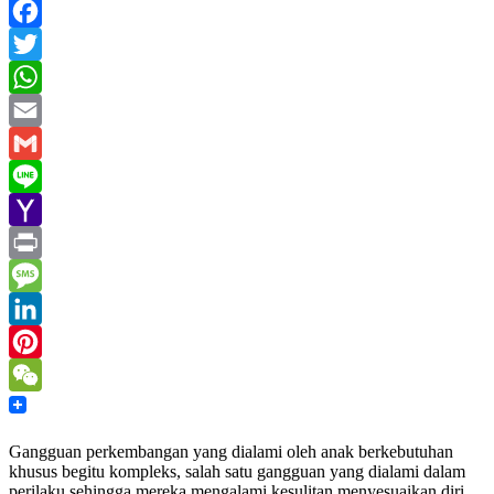
Facebook
Twitter
WhatsApp
Email
Gmail
Line
Yahoo
Mail
Print
Message
LinkedIn
Pinterest
WeChat
Gangguan perkembangan yang dialami oleh anak berkebutuhan
khusus begitu kompleks, salah satu gangguan yang dialami dalam
perilaku sehingga mereka mengalami kesulitan menyesuaikan diri