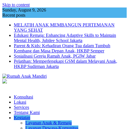
Skip to content
Sunday, August 9, 2026
Recent posts
MELATIH ANAK MEMBANGUN PERTEMANAN
YANG SEHAT
Edukasi Remaja: Enhancing Adaptive Skills to Maintain
Mental Health, Jubilee School Jakarta
Parent & Kids: Kehadiran Orang Tua dalam Tumbuh
Kembang dan Masa Depan Anak, HKBP Semper
Sosialisasi Gereja Ramah Anak, PGIW Jabar
Pelatihan: Memperlengkapi GSM dalam Melayani Anak,
HKBP Sudirman Jakarta
Konsultasi
Lokasi
Services
Tentang Kami
Kegiatan
Layanan Anak & Remaja
Layanan Dewasa-Komunitas