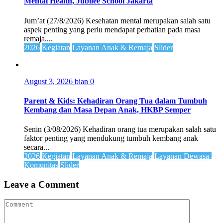
Mental Health, Jubilee School Jakarta
Jum’at (27/8/2026) Kesehatan mental merupakan salah satu
aspek penting yang perlu mendapat perhatian pada masa
remaja....
2026
Kegiatan
Layanan Anak & Remaja
Slider
August 3, 2026
bian
0
Parent & Kids: Kehadiran Orang Tua dalam Tumbuh
Kembang dan Masa Depan Anak, HKBP Semper
Senin (3/08/2026) Kehadiran orang tua merupakan salah satu
faktor penting yang mendukung tumbuh kembang anak
secara...
2026
Kegiatan
Layanan Anak & Remaja
Layanan Dewasa-
Komunitas
Slider
Leave a Comment