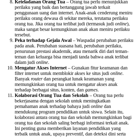
Keteladanan
Orang Tua
– Orang tua perlu menunjukkan
perilaku yang baik dan bertanggung jawab terkait
penggunaan uang dan internet. Anak-anak cenderung meniru
perilaku orang dewasa di sekitar mereka, terutama perilaku
orang tua. Jika orang tua terlibat judi (termasuk judi
online
),
maka sangat besar kemungkinan anak akan meniru perilaku
tersebut.
Peka terhadap Gejala Awal
– Waspadai perubahan perilaku
pada anak. Perubahan suasana hati, perubahan perilaku,
penurunan prestasi akademik, atau menarik diri dari teman-
teman dan keluarga bisa menjadi tanda bahwa anak terlibat
dalam judi
online
.
Mengatur Akses Internet
– Gunakan fitur keamanan dan
filter internet untuk memblokir akses ke situs judi
online
.
Banyak
router
dan perangkat lunak keamanan yang
memungkinkan orang tua untuk mengatur akses anak
terhadap berbagai situs, konten, dan
games
.
Kolaborasi Orang Tua dan Sekolah
– Orang tua perlu
bekerjasama dengan sekolah untuk meningkatkan
pemahaman anak terhadap bahaya judi
online
dan
mendukung program pendidikan untuk siswa. Selain itu,
kolaborasi antara orang tua dan sekolah memungkinkan bagi
orang tua dan sekolah saling berbagi informasi terkait anak.
Ini penting guna memberikan layanan pendidikan yang
terbaik untuk anak, upaya preventif, dan deteksi dini serta