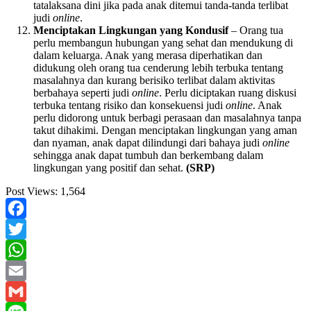
tatalaksana dini jika pada anak ditemui tanda-tanda terlibat
judi
online
.
Menciptakan Lingkungan yang Kondusif
– Orang tua
perlu membangun hubungan yang sehat dan mendukung di
dalam keluarga. Anak yang merasa diperhatikan dan
didukung oleh orang tua cenderung lebih terbuka tentang
masalahnya dan kurang berisiko terlibat dalam aktivitas
berbahaya seperti judi
online
. Perlu diciptakan ruang diskusi
terbuka tentang risiko dan konsekuensi judi
online
. Anak
perlu didorong untuk berbagi perasaan dan masalahnya tanpa
takut dihakimi. Dengan menciptakan lingkungan yang aman
dan nyaman, anak dapat dilindungi dari bahaya judi
online
sehingga anak dapat tumbuh dan berkembang dalam
lingkungan yang positif dan sehat.
(SRP)
Post Views:
1,564
Facebook
Twitter
WhatsApp
Email