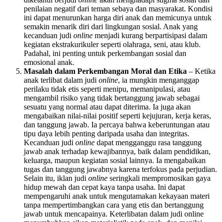
penilaian negatif dari teman sebaya dan masyarakat. Kondisi
ini dapat menurunkan harga diri anak dan memicunya untuk
semakin menarik diri dari lingkungan sosial. Anak yang
kecanduan judi
online
menjadi kurang berpartisipasi dalam
kegiatan ekstrakurikuler seperti olahraga, seni, atau klub.
Padahal, ini penting untuk perkembangan sosial dan
emosional anak.
Masalah dalam Perkembangan Moral dan Etika
– Ketika
anak terlibat dalam judi
online
, ia mungkin menganggap
perilaku tidak etis seperti menipu, memanipulasi, atau
mengambil risiko yang tidak bertanggung jawab sebagai
sesuatu yang normal atau dapat diterima. Ia juga akan
mengabaikan nilai-nilai positif seperti kejujuran, kerja keras,
dan tanggung jawab. Ia percaya bahwa keberuntungan atau
tipu daya lebih penting daripada usaha dan integritas.
Kecanduan judi
online
dapat mengganggu rasa tanggung
jawab anak terhadap kewajibannya, baik dalam pendidikan,
keluarga, maupun kegiatan sosial lainnya. Ia mengabaikan
tugas dan tanggung jawabnya karena terfokus pada perjudian.
Selain itu, iklan judi
online
seringkali mempromosikan gaya
hidup mewah dan cepat kaya tanpa usaha. Ini dapat
mempengaruhi anak untuk mengutamakan kekayaan materi
tanpa mempertimbangkan cara yang etis dan bertanggung
jawab untuk mencapainya. Keterlibatan dalam judi online