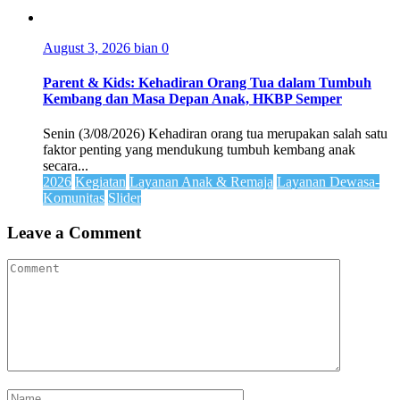
August 3, 2026
bian
0
Parent & Kids: Kehadiran Orang Tua dalam Tumbuh
Kembang dan Masa Depan Anak, HKBP Semper
Senin (3/08/2026) Kehadiran orang tua merupakan salah satu
faktor penting yang mendukung tumbuh kembang anak
secara...
2026
Kegiatan
Layanan Anak & Remaja
Layanan Dewasa-
Komunitas
Slider
Leave a Comment