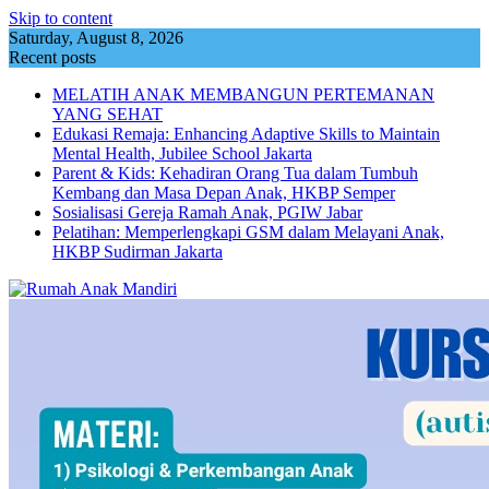
Skip to content
Saturday, August 8, 2026
Recent posts
MELATIH ANAK MEMBANGUN PERTEMANAN
YANG SEHAT
Edukasi Remaja: Enhancing Adaptive Skills to Maintain
Mental Health, Jubilee School Jakarta
Parent & Kids: Kehadiran Orang Tua dalam Tumbuh
Kembang dan Masa Depan Anak, HKBP Semper
Sosialisasi Gereja Ramah Anak, PGIW Jabar
Pelatihan: Memperlengkapi GSM dalam Melayani Anak,
HKBP Sudirman Jakarta