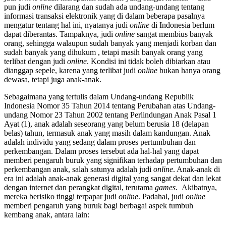
pun judi
online
dilarang dan sudah ada undang-undang tentang
informasi transaksi elektronik yang di dalam beberapa pasalnya
mengatur tentang hal ini, nyatanya judi
online
di Indonesia berlum
dapat diberantas. Tampaknya, judi
online
sangat membius banyak
orang, sehingga walaupun sudah banyak yang menjadi korban dan
sudah banyak yang dihukum , tetapi masih banyak orang yang
terlibat dengan judi
online
. Kondisi ini tidak boleh dibiarkan atau
dianggap sepele, karena yang terlibat judi
online
bukan hanya orang
dewasa, tetapi juga anak-anak.
Sebagaimana yang tertulis dalam Undang-undang Republik
Indonesia Nomor 35 Tahun 2014 tentang Perubahan atas Undang-
undang Nomor 23 Tahun 2002 tentang Perlindungan Anak Pasal 1
Ayat (1), anak adalah seseorang yang belum berusia 18 (delapan
belas) tahun, termasuk anak yang masih dalam kandungan. Anak
adalah individu yang sedang dalam proses pertumbuhan dan
perkembangan. Dalam proses tersebut ada hal-hal yang dapat
memberi pengaruh buruk yang signifikan terhadap pertumbuhan dan
perkembangan anak, salah satunya adalah judi
online
. Anak-anak di
era ini adalah anak-anak generasi digital yang sangat dekat dan lekat
dengan internet dan perangkat digital, terutama
games
. Akibatnya,
mereka berisiko tinggi terpapar judi
online
. Padahal, judi
online
memberi pengaruh yang buruk bagi berbagai aspek tumbuh
kembang anak, antara lain: