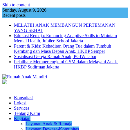
Skip to content
Sunday, August 9, 2026
Recent posts
MELATIH ANAK MEMBANGUN PERTEMANAN
YANG SEHAT
Edukasi Remaja: Enhancing Adaptive Skills to Maintain
Mental Health, Jubilee School Jakarta
Parent & Kids: Kehadiran Orang Tua dalam Tumbuh
Kembang dan Masa Depan Anak, HKBP Semper
Sosialisasi Gereja Ramah Anak, PGIW Jabar
Pelatihan: Memperlengkapi GSM dalam Melayani Anak,
HKBP Sudirman Jakarta
Konsultasi
Lokasi
Services
Tentang Kami
Kegiatan
Layanan Anak & Remaja
Layanan Dewasa-Komunitas