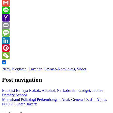
Email
Gmail
Line
Yahoo
Mail
Print
Message
LinkedIn
Pinterest
WeChat
2025
,
Kegiatan
,
Layanan Dewasa-Komunitas
,
Slider
Post navigation
Edukasi Bahaya Rokok, Alkohol, Narkoba dan Gadget, Jubilee
Primary School
Memahami Psikologi Perkembangan Anak Generasi Z dan Alpha,
POUK Sunter, Jakarta