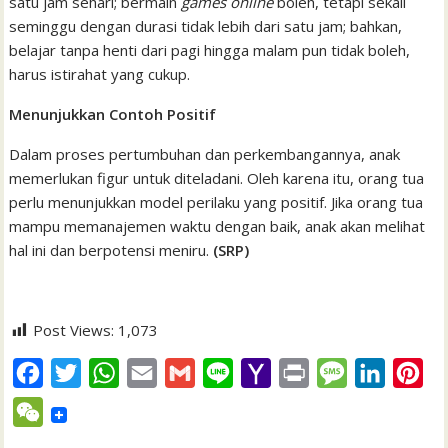
satu jam sehari; bermain
games online
boleh, tetapi sekali
seminggu dengan durasi tidak lebih dari satu jam; bahkan,
belajar tanpa henti dari pagi hingga malam pun tidak boleh,
harus istirahat yang cukup.
Menunjukkan Contoh Positif
Dalam proses pertumbuhan dan perkembangannya, anak
memerlukan figur untuk diteladani. Oleh karena itu, orang tua
perlu menunjukkan model perilaku yang positif. Jika orang tua
mampu memanajemen waktu dengan baik, anak akan melihat
hal ini dan berpotensi meniru.
(SRP)
Post Views:
1,073
F
T
W
E
G
L
Y
P
M
L
P
a
w
h
m
m
i
a
r
e
i
i
W
c
i
a
a
a
n
h
i
s
n
n
e