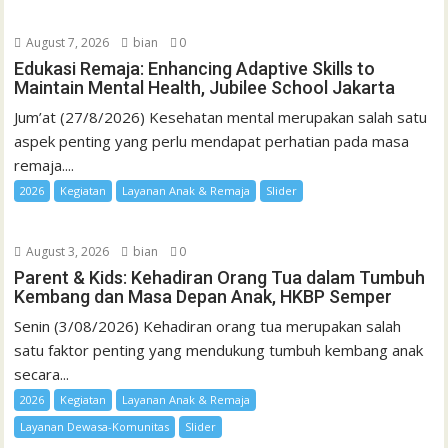
August 7, 2026
bian
0
Edukasi Remaja: Enhancing Adaptive Skills to
Maintain Mental Health, Jubilee School Jakarta
Jum’at (27/8/2026) Kesehatan mental merupakan salah satu
aspek penting yang perlu mendapat perhatian pada masa
remaja....
2026
Kegiatan
Layanan Anak & Remaja
Slider
August 3, 2026
bian
0
Parent & Kids: Kehadiran Orang Tua dalam Tumbuh
Kembang dan Masa Depan Anak, HKBP Semper
Senin (3/08/2026) Kehadiran orang tua merupakan salah
satu faktor penting yang mendukung tumbuh kembang anak
secara...
2026
Kegiatan
Layanan Anak & Remaja
Layanan Dewasa-Komunitas
Slider