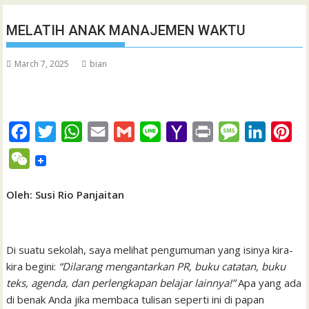
MELATIH ANAK MANAJEMEN WAKTU
March 7, 2025
bian
F
T
W
E
G
L
Y
P
M
L
P
a
w
h
m
m
i
a
r
e
i
i
W
c
i
a
a
a
n
h
i
s
n
n
e
e
t
t
i
i
e
o
n
s
k
t
Oleh: Susi Rio Panjaitan
C
b
t
s
l
l
o
t
a
e
e
h
o
e
A
M
g
d
r
a
Di suatu sekolah, saya melihat pengumuman yang isinya kira-
o
r
p
a
e
I
e
t
kira begini:
“Dilarang mengantarkan PR, buku catatan, buku
k
p
i
n
s
teks, agenda, dan perlengkapan belajar lainnya!”
Apa yang ada
l
t
di benak Anda jika membaca tulisan seperti ini di papan