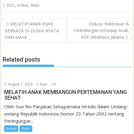
e
t
t
i
i
e
o
n
s
k
t
,
,
2025
Artikel
Slider
C
b
t
s
l
l
o
t
a
e
e
h
Post
o
e
A
M
g
d
r
MELATIH ANAK BIJAK
Diskusi: Kekerasan &
a
navigation
Perlindungan terhadap Anak,
BERKATA DI DUNIA NYATA
o
r
p
a
e
I
e
t
KGP Minahasa Jakarta
DAN MAYA
k
p
i
n
s
l
t
Related posts
August 7, 2026
bian
0
MELATIH ANAK MEMBANGUN PERTEMANAN YANG
SEHAT
Oleh: Susi Rio Panjaitan Sebagaimana tertulis dalam Undang-
undang Republik Indonesia Nomor 23 Tahun 2002 tentang
Perlingungan...
Artikel
Slider