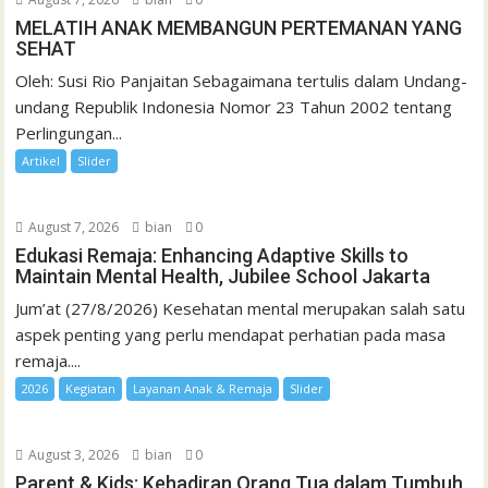
MELATIH ANAK MEMBANGUN PERTEMANAN YANG
SEHAT
Oleh: Susi Rio Panjaitan Sebagaimana tertulis dalam Undang-
undang Republik Indonesia Nomor 23 Tahun 2002 tentang
Perlingungan...
Artikel
Slider
August 7, 2026
bian
0
Edukasi Remaja: Enhancing Adaptive Skills to
Maintain Mental Health, Jubilee School Jakarta
Jum’at (27/8/2026) Kesehatan mental merupakan salah satu
aspek penting yang perlu mendapat perhatian pada masa
remaja....
2026
Kegiatan
Layanan Anak & Remaja
Slider
August 3, 2026
bian
0
Parent & Kids: Kehadiran Orang Tua dalam Tumbuh