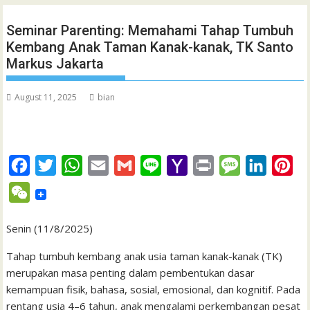
Seminar Parenting: Memahami Tahap Tumbuh
Kembang Anak Taman Kanak-kanak, TK Santo
Markus Jakarta
August 11, 2025
bian
F
T
W
E
G
L
Y
P
M
L
P
a
w
h
m
m
i
a
r
e
i
i
W
c
i
a
a
a
n
h
i
s
n
n
e
e
t
t
i
i
e
o
n
s
k
t
Senin (11/8/2025)
C
b
t
s
l
l
o
t
a
e
e
h
Tahap tumbuh kembang anak usia taman kanak-kanak (TK)
o
e
A
M
g
d
r
merupakan masa penting dalam pembentukan dasar
a
kemampuan fisik, bahasa, sosial, emosional, dan kognitif. Pada
o
r
p
a
e
I
e
t
rentang usia 4–6 tahun, anak mengalami perkembangan pesat