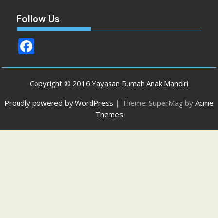
Follow Us
F
ac
e
Copyright © 2016 Yayasan Rumah Anak Mandiri
b
Proudly powered by WordPress
|
Theme: SuperMag by
Acme
o
Themes
o
k