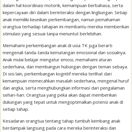
k
p
i
n
s
dalam hal koordinasi motorik, kemampuan berbahasa, serta
l
t
kepercayaan diri dalam berinteraksi dengan lingkungan. Setiap
anak memiliki keunikan perkembangan, namun pemahaman
orangtua terhadap tahapan ini membantu mereka memberikan
stimulasi yang sesuai tanpa menuntut berlebihan.
Memahami perkembangan anak di usia TK juga berarti
mengenali tanda-tanda kematangan emosional dan sosialnya.
Anak mulai belajar mengatur emosi, memahami aturan
sederhana, dan membangun hubungan dengan teman sebaya.
Di sisi lain, perkembangan kognitif mereka terlihat dari
kemampuan memecahkan masalah sederhana, mengenal huruf
dan angka, serta menghubungkan informasi dari pengalaman
sehari-hari. Orangtua yang peka akan dapat memberikan
dukungan yang tepat untuk mengoptimalkan potensi anak di
setiap tahap.
Kesadaran orangtua tentang tahap tumbuh kembang anak
berdampak langsung pada cara mereka berinteraksi dan