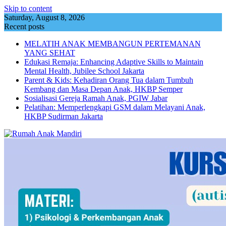
Skip to content
Saturday, August 8, 2026
Recent posts
MELATIH ANAK MEMBANGUN PERTEMANAN
YANG SEHAT
Edukasi Remaja: Enhancing Adaptive Skills to Maintain
Mental Health, Jubilee School Jakarta
Parent & Kids: Kehadiran Orang Tua dalam Tumbuh
Kembang dan Masa Depan Anak, HKBP Semper
Sosialisasi Gereja Ramah Anak, PGIW Jabar
Pelatihan: Memperlengkapi GSM dalam Melayani Anak,
HKBP Sudirman Jakarta