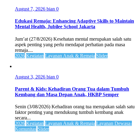
August 7, 2026
bian
0
Edukasi Remaja: Enhancing Adaptive Skills to Maintain
Mental Health, Jubilee School Jakarta
Jum’at (27/8/2026) Kesehatan mental merupakan salah satu
aspek penting yang perlu mendapat perhatian pada masa
remaja....
2026
Kegiatan
Layanan Anak & Remaja
Slider
August 3, 2026
bian
0
Parent & Kids: Kehadiran Orang Tua dalam Tumbuh
Kembang dan Masa Depan Anak, HKBP Semper
Senin (3/08/2026) Kehadiran orang tua merupakan salah satu
faktor penting yang mendukung tumbuh kembang anak
secara...
2026
Kegiatan
Layanan Anak & Remaja
Layanan Dewasa-
Komunitas
Slider