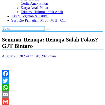
Cerita Anak Pintar
Karya Anak Pintar
Edukasi Hukum untuk Anak
Arsip Kegiatan & Artikel
Susi Rio Panjaitan, M.Si., M.H., C.T
Seminar Remaja: Remaja Salah Fokus?
GJT Bintaro
August 25, 2025
April 20, 2026
bian
Facebook
Twitter
WhatsApp
Email