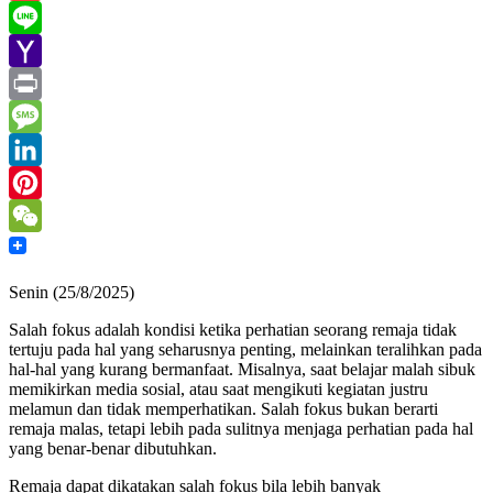
Gmail
Line
Yahoo
Mail
Print
Message
LinkedIn
Pinterest
WeChat
Senin (25/8/2025)
Salah fokus adalah kondisi ketika perhatian seorang remaja tidak
tertuju pada hal yang seharusnya penting, melainkan teralihkan pada
hal-hal yang kurang bermanfaat. Misalnya, saat belajar malah sibuk
memikirkan media sosial, atau saat mengikuti kegiatan justru
melamun dan tidak memperhatikan. Salah fokus bukan berarti
remaja malas, tetapi lebih pada sulitnya menjaga perhatian pada hal
yang benar-benar dibutuhkan.
Remaja dapat dikatakan salah fokus bila lebih banyak