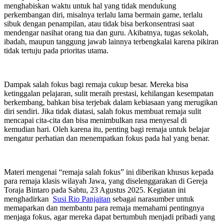
menghabiskan waktu untuk hal yang tidak mendukung
perkembangan diri, misalnya terlalu lama bermain game, terlalu
sibuk dengan penampilan, atau tidak bisa berkonsentrasi saat
mendengar nasihat orang tua dan guru. Akibatnya, tugas sekolah,
ibadah, maupun tanggung jawab lainnya terbengkalai karena pikiran
tidak tertuju pada prioritas utama.
Dampak salah fokus bagi remaja cukup besar. Mereka bisa
ketinggalan pelajaran, sulit meraih prestasi, kehilangan kesempatan
berkembang, bahkan bisa terjebak dalam kebiasaan yang merugikan
diri sendiri. Jika tidak diatasi, salah fokus membuat remaja sulit
mencapai cita-cita dan bisa menimbulkan rasa menyesal di
kemudian hari. Oleh karena itu, penting bagi remaja untuk belajar
mengatur perhatian dan menempatkan fokus pada hal yang benar.
Materi mengenai “remaja salah fokus” ini diberikan khusus kepada
para remaja klasis wilayah Jawa, yang diselenggarakan di Gereja
Toraja Bintaro pada Sabtu, 23 Agustus 2025. Kegiatan ini
menghadirkan
Susi Rio Panjaitan
sebagai narasumber untuk
memaparkan dan membantu para remaja memahami pentingnya
menjaga fokus, agar mereka dapat bertumbuh menjadi pribadi yang