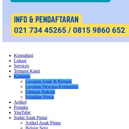
Konsultasi
Lokasi
Services
Tentang Kami
Kegiatan
Layanan Anak & Remaja
Layanan Dewasa-Komunitas
Edukasi Hukum
Pelatihan Privat
Artikel
Pustaka
YouTube
Sudut Anak Pintar
Artikel Anak Pintar
Belajar Seru