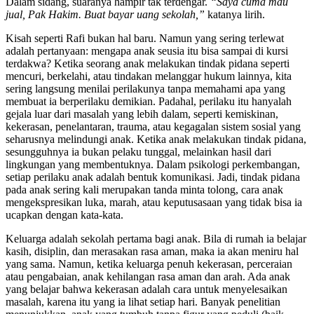
Dalam sidang, suaranya hampir tak terdengar.
“Saya cuma mau
jual, Pak Hakim. Buat bayar uang sekolah,”
katanya lirih.
Kisah seperti Rafi bukan hal baru. Namun yang sering terlewat
adalah pertanyaan: mengapa anak seusia itu bisa sampai di kursi
terdakwa? Ketika seorang anak melakukan tindak pidana seperti
mencuri, berkelahi, atau tindakan melanggar hukum lainnya, kita
sering langsung menilai perilakunya tanpa memahami apa yang
membuat ia berperilaku demikian. Padahal, perilaku itu hanyalah
gejala luar dari masalah yang lebih dalam, seperti kemiskinan,
kekerasan, penelantaran, trauma, atau kegagalan sistem sosial yang
seharusnya melindungi anak. Ketika anak melakukan tindak pidana,
sesungguhnya ia bukan pelaku tunggal, melainkan hasil dari
lingkungan yang membentuknya. Dalam psikologi perkembangan,
setiap perilaku anak adalah bentuk komunikasi. Jadi, tindak pidana
pada anak sering kali merupakan tanda minta tolong, cara anak
mengekspresikan luka, marah, atau keputusasaan yang tidak bisa ia
ucapkan dengan kata-kata.
Keluarga adalah sekolah pertama bagi anak. Bila di rumah ia belajar
kasih, disiplin, dan merasakan rasa aman, maka ia akan meniru hal
yang sama. Namun, ketika keluarga penuh kekerasan, perceraian
atau pengabaian, anak kehilangan rasa aman dan arah. Ada anak
yang belajar bahwa kekerasan adalah cara untuk menyelesaikan
masalah, karena itu yang ia lihat setiap hari. Banyak penelitian