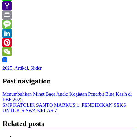
Line
Yahoo
Mail
Print
Message
LinkedIn
Pinterest
WeChat
2025
,
Artikel
,
Slider
Post navigation
Menumbuhkan Minat Baca Anak: Kegiatan Penerbit Bina Kasih di
IIBF 2025
SMP KATOLIK SANTO MARKUS 1: PENDIDIKAN SEKS
UNTUK SISWA KELAS 7
Related posts