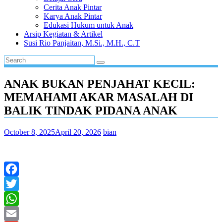
Cerita Anak Pintar
Karya Anak Pintar
Edukasi Hukum untuk Anak
Arsip Kegiatan & Artikel
Susi Rio Panjaitan, M.Si., M.H., C.T
ANAK BUKAN PENJAHAT KECIL:
MEMAHAMI AKAR MASALAH DI
BALIK TINDAK PIDANA ANAK
October 8, 2025
April 20, 2026
bian
Facebook
Twitter
WhatsApp