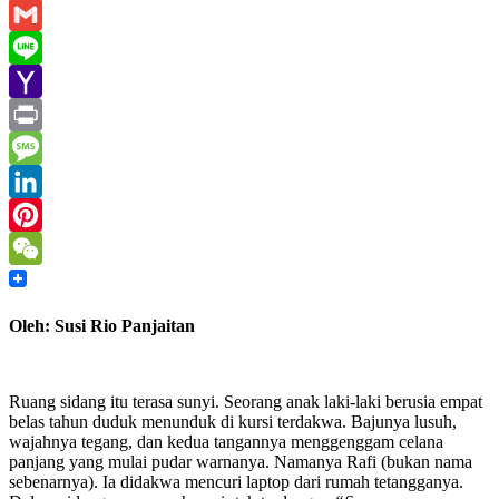
Email
Gmail
Line
Yahoo
Mail
Print
Message
LinkedIn
Pinterest
WeChat
Oleh: Susi Rio Panjaitan
Ruang sidang itu terasa sunyi. Seorang anak laki-laki berusia empat
belas tahun duduk menunduk di kursi terdakwa. Bajunya lusuh,
wajahnya tegang, dan kedua tangannya menggenggam celana
panjang yang mulai pudar warnanya. Namanya Rafi (bukan nama
sebenarnya). Ia didakwa mencuri laptop dari rumah tetangganya.