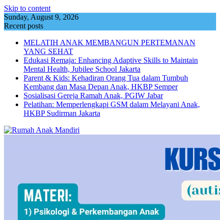
Skip to content
Sunday, August 9, 2026
Recent posts
MELATIH ANAK MEMBANGUN PERTEMANAN
YANG SEHAT
Edukasi Remaja: Enhancing Adaptive Skills to Maintain
Mental Health, Jubilee School Jakarta
Parent & Kids: Kehadiran Orang Tua dalam Tumbuh
Kembang dan Masa Depan Anak, HKBP Semper
Sosialisasi Gereja Ramah Anak, PGIW Jabar
Pelatihan: Memperlengkapi GSM dalam Melayani Anak,
HKBP Sudirman Jakarta