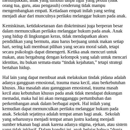
menunjukkan, anak yang tumbuh tanpa figur yang peduli (baik
orang tua, guru, atau pengasuh) cenderung tidak mampu
mengembangkan empati. Ketiadaan empati inilah yang sering
menjadi akar dari munculnya perilaku melanggar hukum pada anak.
Kemiskinan, ketidaksetaraan dan diskriminasi juga berperan besar
dalam memunculkan perilaku melanggar hukum pada anak. Anak
yang hidup di lingkungan keras, tidak mendapatkan akses
pendidikan yang bermutu, atau harus berjuang untuk makan setiap
hari, sering kali membuat pilihan yang secara moral salah, tetapi
secara psikologis dapat dimengerti. Ketika anak mencuri untuk
makan, atau bergabung dengan kelompok yang salah untuk mencari
identitas, itu bukan semata-mata “tindak kejahatan,” tetapi strategi
bertahan hidup.
Hal lain yang dapat membuat anak melakukan tindak pidana adalah
adanya gangguan emosional, trauma masa kecil, atau berkebutuhan
khusus. Jika masalah atau ganngguan emosional, trauma masah
kecil atau kebutuhan khusus pada anak tidak mendapat dukungan
memadai, maka hal ini akan mengganggu pertumbuhan dan
perkembangan anak dalam berbagai aspek. Hal inilah yang
kemudian dapat memunculkan perilaku melanggar hukum pada
anak. Sekolah sejatinya adalah tempat aman bagi anak. Sekolah
yang seharusnya menjadi tempat aman justru kadang menjadi
sumber tekanan bagi anak karena adanya stigma, ejekan, atau sistem
yang tidak inklusif. Dalam kondisi ini, anak belajar bahwa “dunia