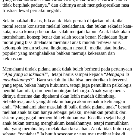
tidak berpihak padanya,” dan akhirnya anak mengekspresikan rasa
frustrasi lewat perilaku negatif.
Selain hal-hal di atas, bila anak tidak pernah diajarkan nilai-nilai
moral secara konsisten melalui keteladanan, dan bukan sekadar kata-
kata, maka konsep benar dan salah menjadi kabur. Anak tidak akan
membahami konsep benar dan salah secara benar. Ketiadaan figur
moral yang bisa diteladani membuat anak mudah terbawa arus
kelompok teman sebaya, lingkungan negatif, media, atau budaya
populer yang menghalalkan bahkan memuja kekerasan dan
kekuasaan.
Memahami tindak pidana anak tidak boleh berhenti pada pertanyaan
“
Apa yang ia lakukan
?”, tetapi harus sampai kepada “
Mengapa ia
melakukannya
?”. Baru setelah itu kita bisa memberikan intervensi
yang tepat, bukan hanya hukuman, tetapi juga pemulihan psikologis,
pendidikan nilai, dan pendampingan keluarga. Anak yang merasa
dirinya diterima dan dipahami akan lebih mudah dibimbing.
Sebaliknya, anak yang dihakimi hanya akan semakin kehilangan
arah. “Memahami akar masalah di balik tindak pidana anak” berarti
melihat anak bukan hanya sebagai pelaku, melainkan produk dari
sistem yang gagal memenuhi kebutuhannya. Keadilan sejati bagi
anak bukan tentang menghukum kesalahannya, tetapi memulihkan
luka yang membuatnya melakukan kesalahan. Anak tidak butuh cap
sebagai “penjahat.” Ia butuh seseorang yang mau melihat luka di