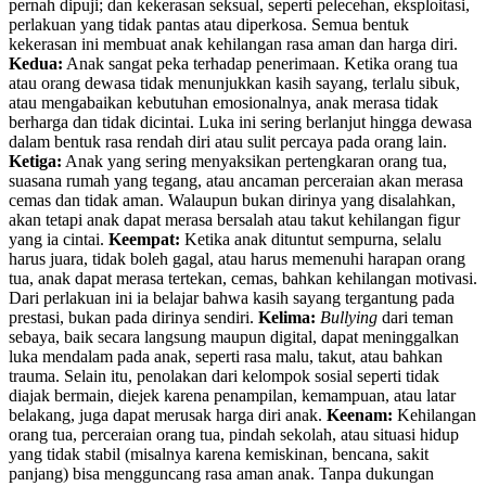
pernah dipuji; dan kekerasan seksual, seperti pelecehan, eksploitasi,
perlakuan yang tidak pantas atau diperkosa. Semua bentuk
kekerasan ini membuat anak kehilangan rasa aman dan harga diri.
Kedua:
Anak sangat peka terhadap penerimaan. Ketika orang tua
atau orang dewasa tidak menunjukkan kasih sayang, terlalu sibuk,
atau mengabaikan kebutuhan emosionalnya, anak merasa tidak
berharga dan tidak dicintai. Luka ini sering berlanjut hingga dewasa
dalam bentuk rasa rendah diri atau sulit percaya pada orang lain.
Ketiga:
Anak yang sering menyaksikan pertengkaran orang tua,
suasana rumah yang tegang, atau ancaman perceraian akan merasa
cemas dan tidak aman. Walaupun bukan dirinya yang disalahkan,
akan tetapi anak dapat merasa bersalah atau takut kehilangan figur
yang ia cintai.
Keempat:
Ketika anak dituntut sempurna, selalu
harus juara, tidak boleh gagal, atau harus memenuhi harapan orang
tua, anak dapat merasa tertekan, cemas, bahkan kehilangan motivasi.
Dari perlakuan ini ia belajar bahwa kasih sayang tergantung pada
prestasi, bukan pada dirinya sendiri.
Kelima:
Bullying
dari teman
sebaya, baik secara langsung maupun digital, dapat meninggalkan
luka mendalam pada anak, seperti rasa malu, takut, atau bahkan
trauma. Selain itu, penolakan dari kelompok sosial seperti tidak
diajak bermain, diejek karena penampilan, kemampuan, atau latar
belakang, juga dapat merusak harga diri anak.
Keenam:
Kehilangan
orang tua, perceraian orang tua, pindah sekolah, atau situasi hidup
yang tidak stabil (misalnya karena kemiskinan, bencana, sakit
panjang) bisa mengguncang rasa aman anak. Tanpa dukungan