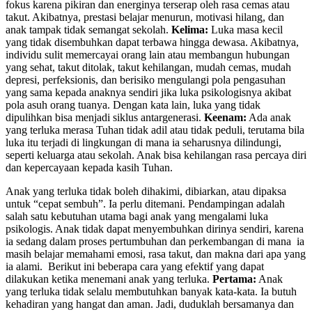
fokus karena pikiran dan energinya terserap oleh rasa cemas atau
takut. Akibatnya, prestasi belajar menurun, motivasi hilang, dan
anak tampak tidak semangat sekolah.
Kelima:
Luka masa kecil
yang tidak disembuhkan dapat terbawa hingga dewasa. Akibatnya,
individu sulit memercayai orang lain atau membangun hubungan
yang sehat, takut ditolak, takut kehilangan, mudah cemas, mudah
depresi, perfeksionis, dan berisiko mengulangi pola pengasuhan
yang sama kepada anaknya sendiri jika luka psikologisnya akibat
pola asuh orang tuanya. Dengan kata lain, luka yang tidak
dipulihkan bisa menjadi siklus antargenerasi.
Keenam:
Ada anak
yang terluka merasa Tuhan tidak adil atau tidak peduli, terutama bila
luka itu terjadi di lingkungan di mana ia seharusnya dilindungi,
seperti keluarga atau sekolah. Anak bisa kehilangan rasa percaya diri
dan kepercayaan kepada kasih Tuhan.
Anak yang terluka tidak boleh dihakimi, dibiarkan, atau dipaksa
untuk “cepat sembuh”. Ia perlu ditemani. Pendampingan adalah
salah satu kebutuhan utama bagi anak yang mengalami luka
psikologis. Anak tidak dapat menyembuhkan dirinya sendiri, karena
ia sedang dalam proses pertumbuhan dan perkembangan di mana ia
masih belajar memahami emosi, rasa takut, dan makna dari apa yang
ia alami. Berikut ini beberapa cara yang efektif yang dapat
dilakukan ketika menemani anak yang terluka.
Pertama:
Anak
yang terluka tidak selalu membutuhkan banyak kata-kata. Ia butuh
kehadiran yang hangat dan aman. Jadi, duduklah bersamanya dan