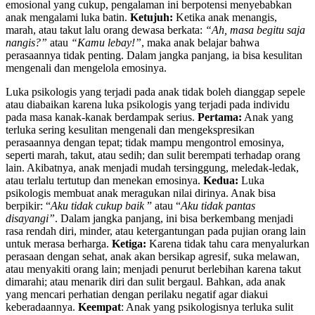
emosional yang cukup, pengalaman ini berpotensi menyebabkan
anak mengalami luka batin.
Ketujuh:
Ketika anak menangis,
marah, atau takut lalu orang dewasa berkata:
“Ah, masa begitu saja
nangis?”
atau
“Kamu lebay!”
, maka anak belajar bahwa
perasaannya tidak penting. Dalam jangka panjang, ia bisa kesulitan
mengenali dan mengelola emosinya.
Luka psikologis yang terjadi pada anak tidak boleh dianggap sepele
atau diabaikan karena luka psikologis yang terjadi pada individu
pada masa kanak-kanak berdampak serius.
Pertama:
Anak yang
terluka sering kesulitan mengenali dan mengekspresikan
perasaannya dengan tepat; tidak mampu mengontrol emosinya,
seperti marah, takut, atau sedih; dan sulit berempati terhadap orang
lain. Akibatnya, anak menjadi mudah tersinggung, meledak-ledak,
atau terlalu tertutup dan menekan emosinya.
Kedua:
Luka
psikologis membuat anak meragukan nilai dirinya. Anak bisa
berpikir: “
Aku tidak cukup baik
” atau “
Aku tidak pantas
disayangi”
. Dalam jangka panjang, ini bisa berkembang menjadi
rasa rendah diri, minder, atau ketergantungan pada pujian orang lain
untuk merasa berharga.
Ketiga:
Karena tidak tahu cara menyalurkan
perasaan dengan sehat, anak akan bersikap agresif, suka melawan,
atau menyakiti orang lain; menjadi penurut berlebihan karena takut
dimarahi; atau menarik diri dan sulit bergaul. Bahkan, ada anak
yang mencari perhatian dengan perilaku negatif agar diakui
keberadaannya.
Keempat
: Anak yang psikologisnya terluka sulit