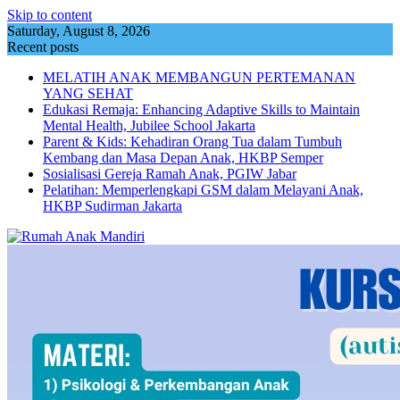
Skip to content
Saturday, August 8, 2026
Recent posts
MELATIH ANAK MEMBANGUN PERTEMANAN
YANG SEHAT
Edukasi Remaja: Enhancing Adaptive Skills to Maintain
Mental Health, Jubilee School Jakarta
Parent & Kids: Kehadiran Orang Tua dalam Tumbuh
Kembang dan Masa Depan Anak, HKBP Semper
Sosialisasi Gereja Ramah Anak, PGIW Jabar
Pelatihan: Memperlengkapi GSM dalam Melayani Anak,
HKBP Sudirman Jakarta