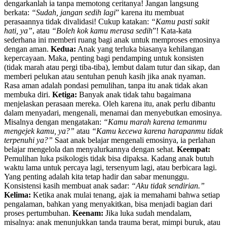
dengarkanlah ia tanpa memotong ceritanya! Jangan langsung
berkata:
“Sudah, jangan sedih lagi
” karena itu membuat
perasaannya tidak divalidasi! Cukup katakan:
“Kamu pasti sakit
hati, ya”
, atau
“Boleh kok kamu merasa sedih
”! Kata-kata
sederhana ini memberi ruang bagi anak untuk memproses emosinya
dengan aman.
Kedua:
Anak yang terluka biasanya kehilangan
kepercayaan. Maka, penting bagi pendamping untuk konsisten
(tidak marah atau pergi tiba-tiba), lembut dalam tutur dan sikap, dan
memberi pelukan atau sentuhan penuh kasih jika anak nyaman.
Rasa aman adalah pondasi pemulihan, tanpa itu anak tidak akan
membuka diri.
Ketiga:
Banyak anak tidak tahu bagaimana
menjelaskan perasaan mereka. Oleh karena itu, anak perlu dibantu
dalam menyadari, mengenali, menamai dan menyebutkan emosinya.
Misalnya dengan mengatakan:
“Kamu marah karena temanmu
mengejek kamu, ya?”
atau
“Kamu kecewa karena harapanmu tidak
terpenuhi ya?”
Saat anak belajar mengenali emosinya, ia perlahan
belajar mengelola dan menyalurkannya dengan sehat.
Keempat:
Pemulihan luka psikologis tidak bisa dipaksa. Kadang anak butuh
waktu lama untuk percaya lagi, tersenyum lagi, atau berbicara lagi.
Yang penting adalah kita tetap hadir dan sabar menunggu.
Konsistensi kasih membuat anak sadar:
“Aku tidak sendirian.”
Kelima:
Ketika anak mulai tenang, ajak ia memahami bahwa setiap
pengalaman, bahkan yang menyakitkan, bisa menjadi bagian dari
proses pertumbuhan.
Keenam:
Jika luka sudah mendalam,
misalnya: anak menunjukkan tanda trauma berat, mimpi buruk, atau