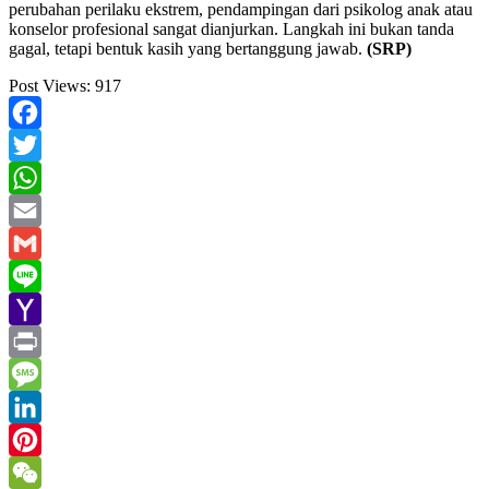
perubahan perilaku ekstrem, pendampingan dari psikolog anak atau
konselor profesional sangat dianjurkan. Langkah ini bukan tanda
gagal, tetapi bentuk kasih yang bertanggung jawab.
(SRP)
Post Views:
917
Facebook
Twitter
WhatsApp
Email
Gmail
Line
Yahoo
Mail
Print
Message
LinkedIn
Pinterest