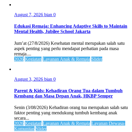
August 7, 2026
bian
0
Edukasi Remaja: Enhancing Adaptive Skills to Maintain
Mental Health, Jubilee School Jakarta
Jum’at (27/8/2026) Kesehatan mental merupakan salah satu
aspek penting yang perlu mendapat perhatian pada masa
remaja....
2026
Kegiatan
Layanan Anak & Remaja
Slider
August 3, 2026
bian
0
Parent & Kids: Kehadiran Orang Tua dalam Tumbuh
Kembang dan Masa Depan Anak, HKBP Semper
Senin (3/08/2026) Kehadiran orang tua merupakan salah satu
faktor penting yang mendukung tumbuh kembang anak
secara...
2026
Kegiatan
Layanan Anak & Remaja
Layanan Dewasa-
Komunitas
Slider