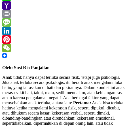
Line
Yahoo
Mail
Print
Message
LinkedIn
Pinterest
WeChat
Oleh: Susi Rio Panjaitan
Anak tidak hanya dapat terluka secara fisik, tetapi juga psikologis.
Jika anak terluka secara psikologis, itu berarti anak mengalami luka
batin, yang ia rasakan di hati dan pikirannya. Dalam kondisi ini anak
merasa sakit hati, takut, malu, sedih mendalam, atau kehilangan rasa
aman karena pengalaman negatif. Ada berbagai faktor yang dapat
menyebabkan anak terluka, antara lain:
Pertama:
Anak bisa terluka
hatinya ketika mengalami kekerasan fisik, seperti dipukul, dicubit,
atau dihukum secara kasar; kekerasan verbal, seperti dimaki,
dibanding-bandingkan atau direndahkan; kekerasan emosional,
sepertidiabaikan, dipermalukan di depan orang lain, atau tidak