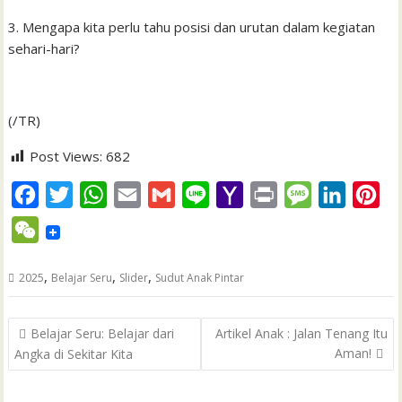
3. Mengapa kita perlu tahu posisi dan urutan dalam kegiatan
sehari-hari?
(/TR)
Post Views:
682
F
T
W
E
G
L
Y
P
M
L
P
a
w
h
m
m
i
a
r
e
i
i
W
c
i
a
a
a
n
h
i
s
n
n
e
e
t
t
i
i
e
o
n
s
k
t
,
,
,
2025
Belajar Seru
Slider
Sudut Anak Pintar
C
b
t
s
l
l
o
t
a
e
e
h
Post
o
e
A
M
g
d
r
Belajar Seru: Belajar dari
Artikel Anak : Jalan Tenang Itu
a
navigation
Aman!
Angka di Sekitar Kita
o
r
p
a
e
I
e
t
k
p
i
n
s