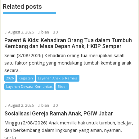
l
t
Related posts
August 3, 2026
bian
0
Parent & Kids: Kehadiran Orang Tua dalam Tumbuh
Kembang dan Masa Depan Anak, HKBP Semper
Senin (3/08/2026) Kehadiran orang tua merupakan salah
satu faktor penting yang mendukung tumbuh kembang anak
secara...
2026
Kegiatan
Layanan Anak & Remaja
Layanan Dewasa-Komunitas
Slider
August 2, 2026
bian
0
Sosialisasi Gereja Ramah Anak, PGIW Jabar
Minggu (2/08/2026) Anak memiliki hak untuk tumbuh, belajar,
dan berkembang dalam lingkungan yang aman, nyaman,
serta...