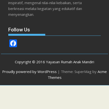
inspiratif, mengenal nilai-nilai kebaikan, serta
berkreasi melalui kegiatan yang edukatif dan
menyenangkan.
Follow Us
F
ac
e
Copyright © 2016 Yayasan Rumah Anak Mandiri
b
Proudly powered by WordPress
|
Theme: SuperMag by
Acme
o
Themes
o
k