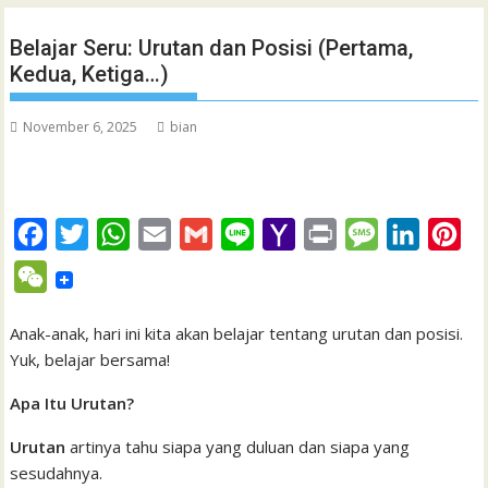
Belajar Seru: Urutan dan Posisi (Pertama,
Kedua, Ketiga…)
November 6, 2025
bian
F
T
W
E
G
L
Y
P
M
L
P
a
w
h
m
m
i
a
r
e
i
i
W
c
i
a
a
a
n
h
i
s
n
n
e
e
t
t
i
i
e
o
n
s
k
t
Anak-anak, hari ini kita akan belajar tentang urutan dan posisi.
C
Yuk, belajar bersama!
b
t
s
l
l
o
t
a
e
e
h
o
e
A
M
g
d
r
Apa Itu Urutan?
a
o
r
p
a
e
I
e
t
Urutan
artinya tahu siapa yang duluan dan siapa yang
k
p
i
n
s
sesudahnya.