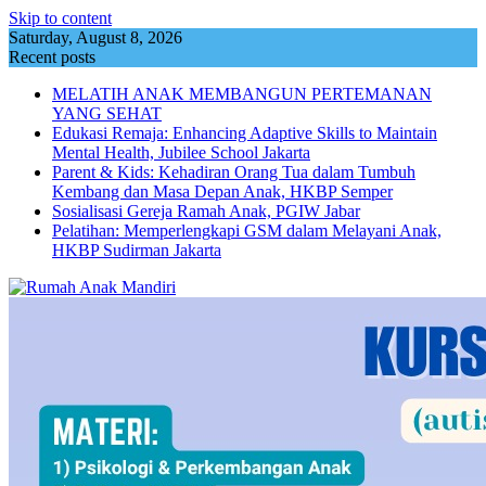
Skip to content
Saturday, August 8, 2026
Recent posts
MELATIH ANAK MEMBANGUN PERTEMANAN
YANG SEHAT
Edukasi Remaja: Enhancing Adaptive Skills to Maintain
Mental Health, Jubilee School Jakarta
Parent & Kids: Kehadiran Orang Tua dalam Tumbuh
Kembang dan Masa Depan Anak, HKBP Semper
Sosialisasi Gereja Ramah Anak, PGIW Jabar
Pelatihan: Memperlengkapi GSM dalam Melayani Anak,
HKBP Sudirman Jakarta