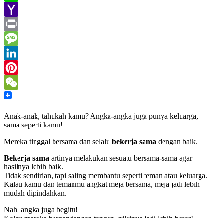
Line
Yahoo
Mail
Print
Message
LinkedIn
Pinterest
WeChat
Anak-anak, tahukah kamu? Angka-angka juga punya keluarga,
sama seperti kamu!
Mereka tinggal bersama dan selalu
bekerja sama
dengan baik.
Bekerja sama
artinya melakukan sesuatu bersama-sama agar
hasilnya lebih baik.
Tidak sendirian, tapi saling membantu seperti teman atau keluarga.
Kalau kamu dan temanmu angkat meja bersama, meja jadi lebih
mudah dipindahkan.
Nah, angka juga begitu!