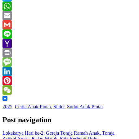
Twitter
WhatsApp
Email
Gmail
Line
Yahoo
Mail
Print
Message
LinkedIn
Pinterest
WeChat
2025
,
Cerita Anak Pintar
,
Slider
,
Sudut Anak Pintar
Post navigation
Lokakarya Hari ke-2: Gereja Toraja Ramah Anak, Toraja
Artikel Anak : Kalau Marah, Kita Berhenti Dulu