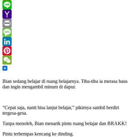
Gmail
Line
Yahoo
Mail
Print
Message
LinkedIn
Pinterest
WeChat
Bian sedang belajar di ruang belajarnya. Tiba-tiba ia merasa haus
dan ingin mengambil minum di dapur.
“Cepat saja, nanti bisa lanjut belajar,” pikirnya sambil berdiri
tergesa-gesa.
Tanpa menoleh, Bian menarik pintu ruang belajar dan BRAKK!
Pintu terhempas kencang ke dinding.