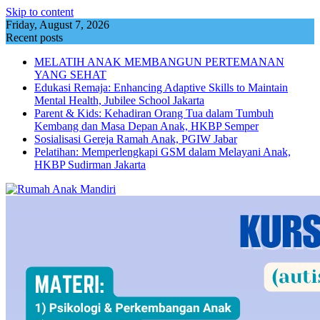
Skip to content
Friday, August 7, 2026
Recent posts
MELATIH ANAK MEMBANGUN PERTEMANAN
YANG SEHAT
Edukasi Remaja: Enhancing Adaptive Skills to Maintain
Mental Health, Jubilee School Jakarta
Parent & Kids: Kehadiran Orang Tua dalam Tumbuh
Kembang dan Masa Depan Anak, HKBP Semper
Sosialisasi Gereja Ramah Anak, PGIW Jabar
Pelatihan: Memperlengkapi GSM dalam Melayani Anak,
HKBP Sudirman Jakarta