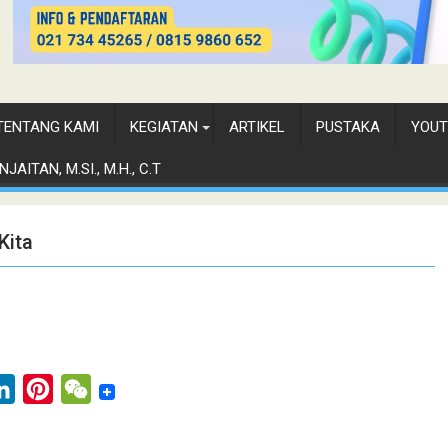
TENTANG KAMI
KEGIATAN
ARTIKEL
PUSTAKA
YOUT
JAITAN, M.SI., M.H., C.T
Kita
L
P
W
i
i
e