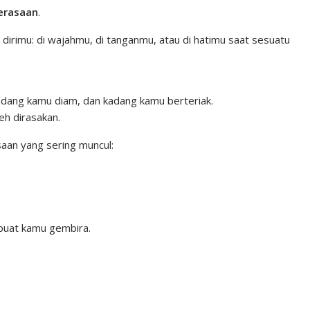
n
n
C
erasaan
.
k
t
h
 dirimu: di wajahmu, di tanganmu, atau di hatimu saat sesuatu
e
e
a
d
r
t
I
e
ang kamu diam, dan kadang kamu berteriak.
n
s
eh dirasakan.
t
aan yang sering muncul:
buat kamu gembira.