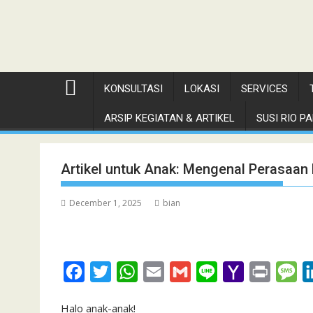
KONSULTASI
LOKASI
SERVICES
ARSIP KEGIATAN & ARTIKEL
SUSI RIO PAN
Artikel untuk Anak: Mengenal Perasaan 
December 1, 2025
bian
F
T
W
E
G
L
Y
P
M
a
w
h
m
m
i
a
r
e
Halo anak-anak!