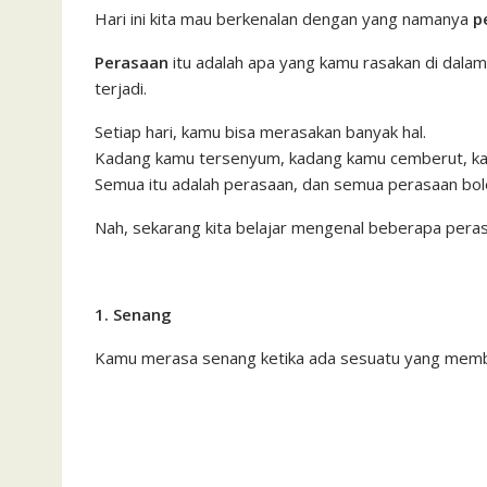
c
i
a
a
a
n
h
i
s
Hari ini kita mau berkenalan dengan yang namanya
p
e
t
t
i
i
e
o
n
s
Perasaan
itu adalah apa yang kamu rasakan di dalam
b
t
s
l
l
o
t
a
terjadi.
o
e
A
M
g
o
r
p
a
e
Setiap hari, kamu bisa merasakan banyak hal.
Kadang kamu tersenyum, kadang kamu cemberut, kad
k
p
i
Semua itu adalah perasaan, dan semua perasaan bol
l
Nah, sekarang kita belajar mengenal beberapa peras
1. Senang
Kamu merasa senang ketika ada sesuatu yang mem