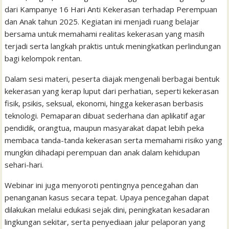
k
p
i
n
s
dari Kampanye 16 Hari Anti Kekerasan terhadap Perempuan
l
t
dan Anak tahun 2025. Kegiatan ini menjadi ruang belajar
bersama untuk memahami realitas kekerasan yang masih
terjadi serta langkah praktis untuk meningkatkan perlindungan
bagi kelompok rentan.
Dalam sesi materi, peserta diajak mengenali berbagai bentuk
kekerasan yang kerap luput dari perhatian, seperti kekerasan
fisik, psikis, seksual, ekonomi, hingga kekerasan berbasis
teknologi. Pemaparan dibuat sederhana dan aplikatif agar
pendidik, orangtua, maupun masyarakat dapat lebih peka
membaca tanda-tanda kekerasan serta memahami risiko yang
mungkin dihadapi perempuan dan anak dalam kehidupan
sehari-hari.
Webinar ini juga menyoroti pentingnya pencegahan dan
penanganan kasus secara tepat. Upaya pencegahan dapat
dilakukan melalui edukasi sejak dini, peningkatan kesadaran
lingkungan sekitar, serta penyediaan jalur pelaporan yang