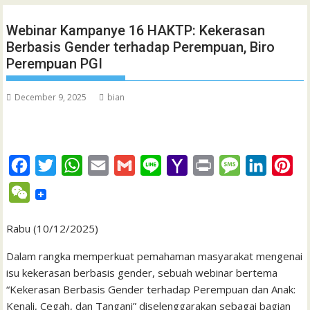
Webinar Kampanye 16 HAKTP: Kekerasan
Berbasis Gender terhadap Perempuan, Biro
Perempuan PGI
December 9, 2025
bian
F
T
W
E
G
L
Y
P
M
L
P
a
w
h
m
m
i
a
r
e
i
i
W
c
i
a
a
a
n
h
i
s
n
n
e
e
t
t
i
i
e
o
n
s
k
t
Rabu (10/12/2025)
C
b
t
s
l
l
o
t
a
e
e
h
Dalam rangka memperkuat pemahaman masyarakat mengenai
o
e
A
M
g
d
r
isu kekerasan berbasis gender, sebuah webinar bertema
a
“Kekerasan Berbasis Gender terhadap Perempuan dan Anak:
o
r
p
a
e
I
e
t
Kenali, Cegah, dan Tangani” diselenggarakan sebagai bagian