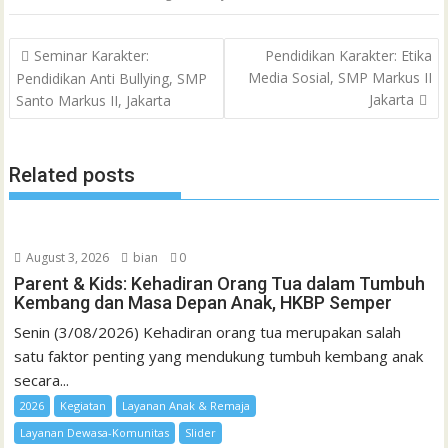
C
b
t
s
l
l
o
t
a
e
e
h
Post
o
e
A
M
g
d
r
Seminar Karakter:
Pendidikan Karakter: Etika
a
navigation
Media Sosial, SMP Markus II
Pendidikan Anti Bullying, SMP
o
r
p
a
e
I
e
t
Jakarta
Santo Markus II, Jakarta
k
p
i
n
s
l
t
Related posts
August 3, 2026
bian
0
Parent & Kids: Kehadiran Orang Tua dalam Tumbuh
Kembang dan Masa Depan Anak, HKBP Semper
Senin (3/08/2026) Kehadiran orang tua merupakan salah
satu faktor penting yang mendukung tumbuh kembang anak
secara...
2026
Kegiatan
Layanan Anak & Remaja
Layanan Dewasa-Komunitas
Slider