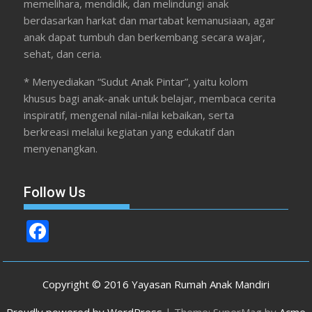
memelihara, mendidik, dan melindungi anak
berdasarkan harkat dan martabat kemanusiaan, agar
anak dapat tumbuh dan berkembang secara wajar,
sehat, dan ceria.
* Menyediakan “Sudut Anak Pintar”, yaitu kolom
khusus bagi anak-anak untuk belajar, membaca cerita
inspiratif, mengenal nilai-nilai kebaikan, serta
berkreasi melalui kegiatan yang edukatif dan
menyenangkan.
Follow Us
F
ac
e
Copyright © 2016 Yayasan Rumah Anak Mandiri
b
Proudly powered by WordPress
|
Theme: SuperMag by
Acme