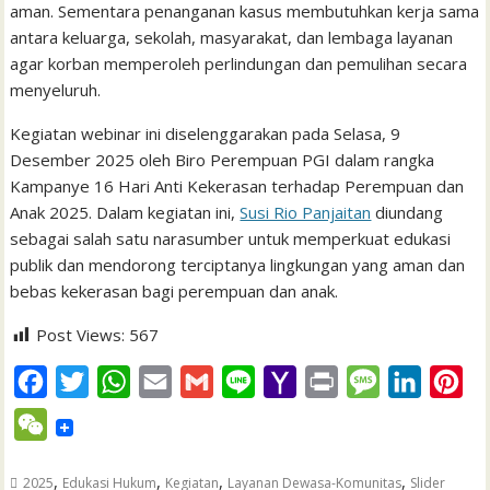
aman. Sementara penanganan kasus membutuhkan kerja sama
antara keluarga, sekolah, masyarakat, dan lembaga layanan
agar korban memperoleh perlindungan dan pemulihan secara
menyeluruh.
Kegiatan webinar ini diselenggarakan pada Selasa, 9
Desember 2025 oleh Biro Perempuan PGI dalam rangka
Kampanye 16 Hari Anti Kekerasan terhadap Perempuan dan
Anak 2025. Dalam kegiatan ini,
Susi Rio Panjaitan
diundang
sebagai salah satu narasumber untuk memperkuat edukasi
publik dan mendorong terciptanya lingkungan yang aman dan
bebas kekerasan bagi perempuan dan anak.
Post Views:
567
F
T
W
E
G
L
Y
P
M
L
P
a
w
h
m
m
i
a
r
e
i
i
W
c
i
a
a
a
n
h
i
s
n
n
e
e
t
t
i
i
e
o
n
s
k
t
,
,
,
,
2025
Edukasi Hukum
Kegiatan
Layanan Dewasa-Komunitas
Slider