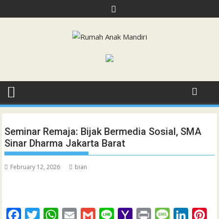
Skip
to
content
Seminar Remaja: Bijak Bermedia Sosial, SMA
Sinar Dharma Jakarta Barat
February 12, 2026
bian
F
T
W
E
G
L
Y
P
M
L
P