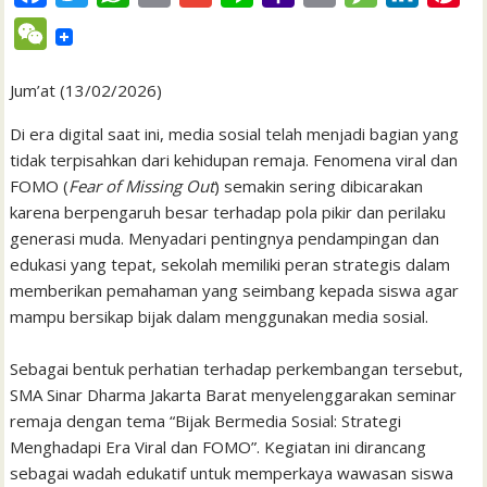
a
w
h
m
m
i
a
r
e
i
i
W
c
i
a
a
a
n
h
i
s
n
n
e
e
t
t
i
i
e
o
n
s
k
t
Jum’at (13/02/2026)
C
b
t
s
l
l
o
t
a
e
e
h
Di era digital saat ini, media sosial telah menjadi bagian yang
o
e
A
M
g
d
r
tidak terpisahkan dari kehidupan remaja. Fenomena viral dan
a
FOMO (
o
Fear of Missing Out
r
p
) semakin sering dibicarakan
a
e
I
e
t
karena berpengaruh besar terhadap pola pikir dan perilaku
k
p
i
n
s
generasi muda. Menyadari pentingnya pendampingan dan
l
t
edukasi yang tepat, sekolah memiliki peran strategis dalam
memberikan pemahaman yang seimbang kepada siswa agar
mampu bersikap bijak dalam menggunakan media sosial.
Sebagai bentuk perhatian terhadap perkembangan tersebut,
SMA Sinar Dharma Jakarta Barat menyelenggarakan seminar
remaja dengan tema “Bijak Bermedia Sosial: Strategi
Menghadapi Era Viral dan FOMO”. Kegiatan ini dirancang
sebagai wadah edukatif untuk memperkaya wawasan siswa