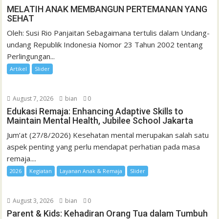
MELATIH ANAK MEMBANGUN PERTEMANAN YANG
SEHAT
Oleh: Susi Rio Panjaitan Sebagaimana tertulis dalam Undang-
undang Republik Indonesia Nomor 23 Tahun 2002 tentang
Perlingungan...
Artikel
Slider
August 7, 2026
bian
0
Edukasi Remaja: Enhancing Adaptive Skills to
Maintain Mental Health, Jubilee School Jakarta
Jum’at (27/8/2026) Kesehatan mental merupakan salah satu
aspek penting yang perlu mendapat perhatian pada masa
remaja....
2026
Kegiatan
Layanan Anak & Remaja
Slider
August 3, 2026
bian
0
Parent & Kids: Kehadiran Orang Tua dalam Tumbuh