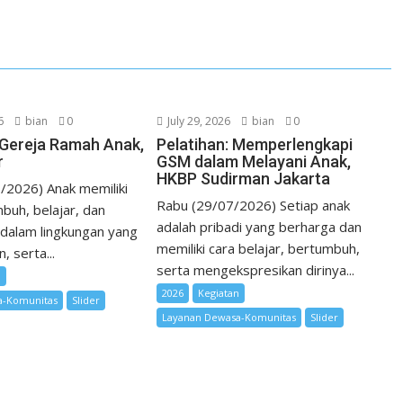
I
e
n
s
t
6
bian
0
July 29, 2026
bian
0
i Gereja Ramah Anak,
Pelatihan: Memperlengkapi
r
GSM dalam Melayani Anak,
HKBP Sudirman Jakarta
/2026) Anak memiliki
Rabu (29/07/2026) Setiap anak
buh, belajar, dan
adalah pribadi yang berharga dan
dalam lingkungan yang
memiliki cara belajar, bertumbuh,
 serta...
serta mengekspresikan dirinya...
n
2026
Kegiatan
a-Komunitas
Slider
Layanan Dewasa-Komunitas
Slider