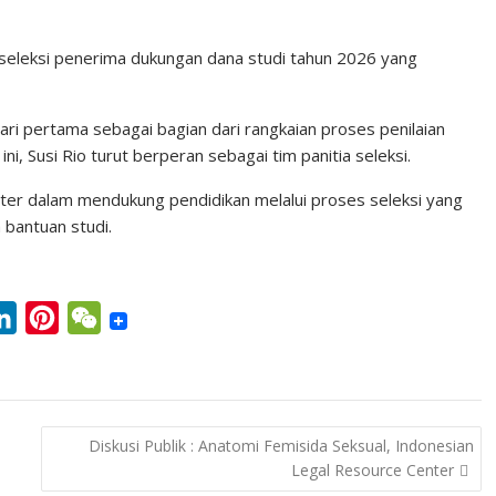
n
n
C
k
t
h
seleksi penerima dukungan dana studi tahun 2026 yang
e
e
a
d
r
t
ari pertama sebagai bagian dari rangkaian proses penilaian
I
e
i, Susi Rio turut berperan sebagai tim panitia seleksi.
n
s
nter dalam mendukung pendidikan melalui proses seleksi yang
t
 bantuan studi.
L
P
W
i
i
e
n
n
C
k
t
h
Diskusi Publik : Anatomi Femisida Seksual, Indonesian
e
e
a
Legal Resource Center
d
r
t