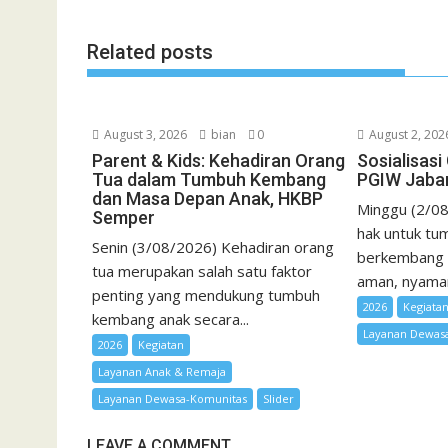
o
r
p
a
e
k
p
i
Related posts
l
August 3, 2026
bian
0
August 2, 202
Parent & Kids: Kehadiran Orang
Sosialisas
Tua dalam Tumbuh Kembang
PGIW Jaba
dan Masa Depan Anak, HKBP
Minggu (2/08
Semper
hak untuk tum
Senin (3/08/2026) Kehadiran orang
berkembang 
tua merupakan salah satu faktor
aman, nyaman,
penting yang mendukung tumbuh
2026
Kegiata
kembang anak secara...
Layanan Dewas
2026
Kegiatan
Layanan Anak & Remaja
Layanan Dewasa-Komunitas
Slider
LEAVE A COMMENT