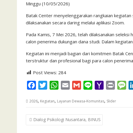
Minggu (10/05/2026)
c
i
a
a
a
n
h
i
s
e
t
t
i
i
e
o
n
s
Batak Center menyelenggarakan rangkaian kegiatan 
dilaksanakan secara daring melalui aplikasi Zoom.
b
t
s
l
l
o
t
a
o
e
A
M
g
Pada Kamis, 7 Mei 2026, telah dilaksanakan seleksi h
o
r
p
a
e
calon penerima dukungan dana studi. Dalam kegiatan in
k
p
i
Kegiatan ini menjadi bagian dari komitmen Batak Ce
l
terstruktur dan profesional bagi para calon penerima
Post Views:
284
F
T
W
E
G
L
Y
P
M
a
w
h
m
m
i
a
r
e
,
,
,
2026
Kegiatan
Layanan Dewasa-Komunitas
Slider
c
i
a
a
a
n
h
i
s
e
t
t
i
i
e
o
n
s
Post
Dialog Psikologi Nusantara, BINUS
b
t
s
l
l
o
t
a
navigation
o
e
A
M
g