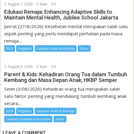
August 7, 2026
bian
0
Edukasi Remaja: Enhancing Adaptive Skills to
Maintain Mental Health, Jubilee School Jakarta
Jum’at (27/8/2026) Kesehatan mental merupakan salah satu
aspek penting yang perlu mendapat perhatian pada masa
remaja....
2026
Kegiatan
Layanan Anak & Remaja
Slider
August 3, 2026
bian
0
Parent & Kids: Kehadiran Orang Tua dalam Tumbuh
Kembang dan Masa Depan Anak, HKBP Semper
Senin (3/08/2026) Kehadiran orang tua merupakan salah
satu faktor penting yang mendukung tumbuh kembang anak
secara...
2026
Kegiatan
Layanan Anak & Remaja
Layanan Dewasa-Komunitas
Slider
LEAVE A COMMENT