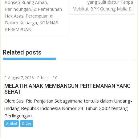
navigation
yang Sulit diatur Tanpa
Konsep Ruang Aman,
o
r
p
a
e
I
e
t
Melukai, BPK Gunung Mulia
Perlindungan, & Pemenuhan
k
p
i
n
s
Hak Asasi Perempuan di
l
t
Dalam Keluarga, KOMNAS
PEREMPUAN
Related posts
August 7, 2026
bian
0
MELATIH ANAK MEMBANGUN PERTEMANAN YANG
SEHAT
Oleh: Susi Rio Panjaitan Sebagaimana tertulis dalam Undang-
undang Republik Indonesia Nomor 23 Tahun 2002 tentang
Perlingungan...
Artikel
Slider