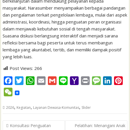
berkelanjutan dalam mendukung pelayanan kepada
masyarakat. Narasumber menyampaikan berbagai pandangan
dan pengalaman terkait pengelolaan lembaga, mulai dari aspek
administrasi, koordinasi, hingga penguatan peran organisasi
dalam menjawab kebutuhan sosial di tengah masyarakat.
Suasana diskusi berlangsung interaktif dan menjadi sarana
refleksi bersama bagi peserta untuk terus membangun
lembaga yang akuntabel, tertib, dan memiliki dampak positif
yang lebih luas.
Post Views:
266
F
T
W
E
G
L
Y
P
M
L
P
a
w
h
m
m
i
a
r
e
i
i
W
c
i
a
a
a
n
h
i
s
n
n
e
e
t
t
i
i
e
o
n
s
k
t
,
,
,
2026
Kegiatan
Layanan Dewasa-Komunitas
Slider
C
b
t
s
l
l
o
t
a
e
e
h
Post
o
e
A
M
g
d
r
Konsultasi Penguatan
Pelatihan: Menangani Anak
a