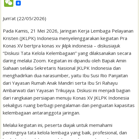
W
c
i
a
a
a
n
h
i
s
n
n
e
e
t
t
i
i
e
o
n
s
k
t
Jum’at (22/05/2026)
C
b
t
s
l
l
o
t
a
e
e
h
Pada Kamis, 21 Mei 2026, Jaringan Kerja Lembaga Pelayanan
o
e
A
M
g
d
r
Kristen (JKLPK) Indonesia menyelenggarakan kegiatan Pra
a
Konas XV bertpra konas xv jklpk indonesia – diskusiajuk
o
r
p
a
e
I
e
t
“Diskusi Tata Kelola Kelembagaan” yang dilaksanakan secara
k
p
i
n
s
daring melalui Zoom. Kegiatan ini dipandu oleh Bapak Amin
l
t
Siahaan selaku Sekretaris Nasional JKLPK Indonesia dan
menghadirkan dua narasumber, yaitu Ibu Susi Rio Panjaitan
dari Yayasan Rumah Anak Mandiri serta Ibu Sri Rahayu
Ambarwati dari Yayasan Trikujaya. Diskusi ini menjadi bagian
dari rangkaian persiapan menuju Konas XV JKLPK Indonesia
sekaligus ruang berbagi pengalaman dan penguatan kapasitas
kelembagaan antaranggota jaringan.
Melalui kegiatan ini, peserta diajak untuk memahami
pentingnya tata kelola lembaga yang baik, profesional, dan