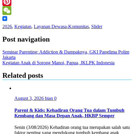
LinkedIn
Pinterest
WeChat
2026
,
Kegiatan
,
Layanan Dewasa-Komunitas
,
Slider
Post navigation
Seminar Parenting: Addiction & Dampaknya, GKI Panglima Polim
Jakarta
Kegiatan Anak di Sorong Manoi, Papua, JKLPK Indonesia
Related posts
August 3, 2026
bian
0
Parent & Kids: Kehadiran Orang Tua dalam Tumbuh
Kembang dan Masa Depan Anak, HKBP Semper
Senin (3/08/2026) Kehadiran orang tua merupakan salah satu
faktor penting yang mendukung tumbuh kembang anak