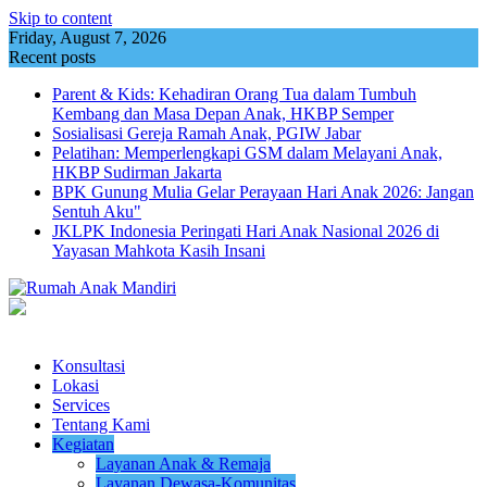
Skip to content
Friday, August 7, 2026
Recent posts
Parent & Kids: Kehadiran Orang Tua dalam Tumbuh
Kembang dan Masa Depan Anak, HKBP Semper
Sosialisasi Gereja Ramah Anak, PGIW Jabar
Pelatihan: Memperlengkapi GSM dalam Melayani Anak,
HKBP Sudirman Jakarta
BPK Gunung Mulia Gelar Perayaan Hari Anak 2026: Jangan
Sentuh Aku"
JKLPK Indonesia Peringati Hari Anak Nasional 2026 di
Yayasan Mahkota Kasih Insani
Konsultasi
Lokasi
Services
Tentang Kami
Kegiatan
Layanan Anak & Remaja
Layanan Dewasa-Komunitas