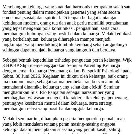
Membangun keluarga yang kuat dan harmonis merupakan salah satu
fondasi penting dalam menciptakan generasi yang sehat secara
emosional, sosial, dan spiritual. Di tengah berbagai tantangan
kehidupan modern, orang tua dan anak perlu memiliki pemahaman
yang tepat mengenai pola komunikasi, pengasuhan, serta cara
membangun hubungan yang positif dalam keluarga. Melalui edukasi
yang berkelanjutan, keluarga diharapkan mampu menjadi
lingkungan yang mendukung tumbuh kembang setiap anggotanya
sehingga dapat menjadi keluarga yang tangguh dan berdaya.
Sebagai bentuk kepedulian terhadap penguatan peran keluarga, Wijk
8 HKBP Slipi menyelenggarakan Seminar Parenting Keluarga
dengan tema “Keluarga Pemenang dalam Perspektif Psikologi” pada
Sabtu, 30 Juni 2026. Kegiatan ini diikuti oleh keluarga, baik orang
tua maupun anak, sebagai sarana pembelajaran bersama untuk
memahami dinamika keluarga yang sehat dan efektif. Seminar
menghadirkan Susi Rio Panjaitan sebagai narasumber yang
membagikan wawasan mengenai karakteristik keluarga pemenang,
pentingnya kesehatan mental dalam keluarga, serta strategi
membangun relasi yang positif antaranggota keluarga.
Melalui seminar ini, diharapkan peserta memperoleh pemahaman
yang lebih mendalam tentang peran masing-masing anggota
keluarga dalam menciptakan suasana yang penuh kasih, saling