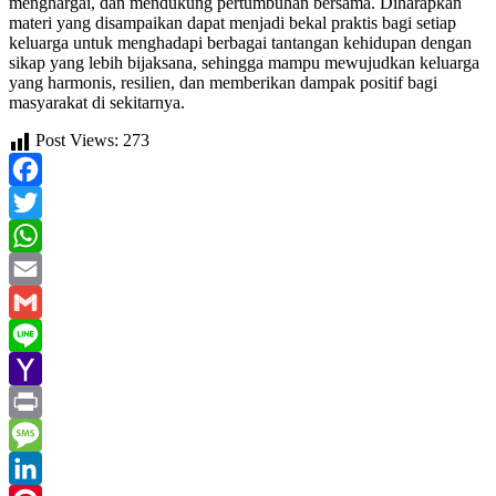
menghargai, dan mendukung pertumbuhan bersama. Diharapkan
materi yang disampaikan dapat menjadi bekal praktis bagi setiap
keluarga untuk menghadapi berbagai tantangan kehidupan dengan
sikap yang lebih bijaksana, sehingga mampu mewujudkan keluarga
yang harmonis, resilien, dan memberikan dampak positif bagi
masyarakat di sekitarnya.
Post Views:
273
Facebook
Twitter
WhatsApp
Email
Gmail
Line
Yahoo
Mail
Print
Message