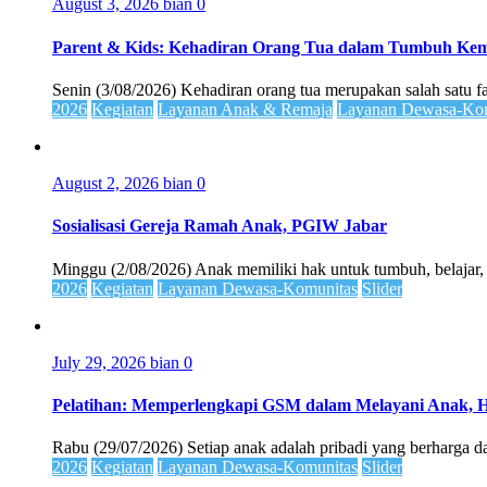
August 3, 2026
bian
0
Parent & Kids: Kehadiran Orang Tua dalam Tumbuh K
Senin (3/08/2026) Kehadiran orang tua merupakan salah satu 
2026
Kegiatan
Layanan Anak & Remaja
Layanan Dewasa-Kom
August 2, 2026
bian
0
Sosialisasi Gereja Ramah Anak, PGIW Jabar
Minggu (2/08/2026) Anak memiliki hak untuk tumbuh, belajar,
2026
Kegiatan
Layanan Dewasa-Komunitas
Slider
July 29, 2026
bian
0
Pelatihan: Memperlengkapi GSM dalam Melayani Anak, 
Rabu (29/07/2026) Setiap anak adalah pribadi yang berharga dan
2026
Kegiatan
Layanan Dewasa-Komunitas
Slider