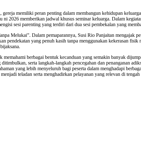
ini, gereja memiliki peran penting dalam membangun kehidupan keluar
u ni 2026 memberikan jadwal khusus seminar keluarga. Dalam kegiata
engisi sesi parenting yang terdiri dari dua sesi pembekalan yang memb
anpa Melukai”. Dalam pemaparannya, Susi Rio Panjaitan mengajak pes
n pendekatan yang penuh kasih tanpa menggunakan kekerasan fisik m
bijaksana.
iajak memahami berbagai bentuk kecanduan yang semakin banyak dijump
itimbulkan, serta langkah-langkah pencegahan dan penanganan adiksi
mahaman yang lebih menyeluruh bagi peserta dalam menghadapi berbaga
enjadi teladan serta menghadirkan pelayanan yang relevan di tengah b