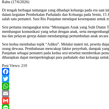
Rabu (17/6/2026)
Di tengah berbagai tantangan yang dihadapi keluarga pada era saat 
dalam kegiatan Pembekalan Parhalado dan Keluarga pada Senin, 15 J
salah satu pemateri. Susi Rio Panjaitan mendapat kesempatan untuk m
Sesi pertama mengangkat tema “Menangani Anak yang Sulit Diatur T
membangun komunikasi yang sehat dengan anak, serta mengembangka
tua dan pelayan gereja dalam mendampingi pertumbuhan anak secara 
Sesi kedua membahas topik “Adiksi”. Melalui materi ini, peserta d
orang dewasa. Pembahasan mencakup faktor penyebab, dampak yang d
Panjaitan sebagai pemateri pada kedua sesi tersebut memberikan pe
diharapkan dapat memperlengkapi para parhalado dan keluarga untuk m
Post Views:
219
Facebook
Twitter
WhatsApp
Email
Gmail