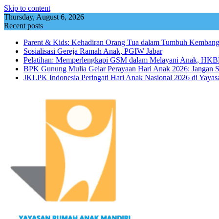
Skip to content
Thursday, August 6, 2026
Recent posts
Parent & Kids: Kehadiran Orang Tua dalam Tumbuh Kemba
Sosialisasi Gereja Ramah Anak, PGIW Jabar
Pelatihan: Memperlengkapi GSM dalam Melayani Anak, HKBP
BPK Gunung Mulia Gelar Perayaan Hari Anak 2026: Jangan 
JKLPK Indonesia Peringati Hari Anak Nasional 2026 di Yayas