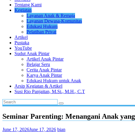
Tentang Kami
Kegiatan
Layanan Anak & Remaja
Layanan Dewasa-Komunitas
Edukasi Hukum
Pelatihan Privat
Artikel
Pustaka
YouTube
Sudut Anak Pintar
Artikel Anak Pintar
Belajar Seru
Cerita Anak Pintar
Karya Anak Pintar
Edukasi Hukum untuk Anak
Arsip Kegiatan & Artikel
Susi Rio Panjaitan, M.Si., M.H., C.T
Seminar Parenting: Menangani Anak yang
June 17, 2026
June 17, 2026
bian