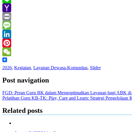
Line
Yahoo
Mail
Print
Message
LinkedIn
Pinterest
WeChat
2026
,
Kegiatan
,
Layanan Dewasa-Komunitas
,
Slider
Post navigation
FGD: Peran Guru BK dalam Mengoptimalkan Layanan bagi ABK di 
Pelatihan Guru KB-TK: Play, Care and Learn: Strategi Pengelolaan K
Related posts