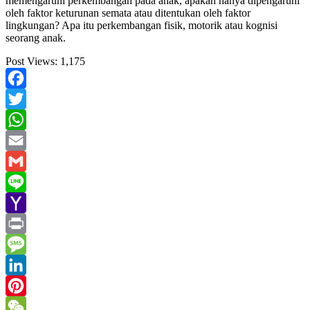
memengaruhi perkembangan pada anak, apakah hanya dipengaruhi
oleh faktor keturunan semata atau ditentukan oleh faktor
lingkungan? Apa itu perkembangan fisik, motorik atau kognisi
seorang anak.
Post Views:
1,175
Facebook
Twitter
WhatsApp
Email
Gmail
Line
Yahoo
Mail
Print
Message
LinkedIn
Pinterest