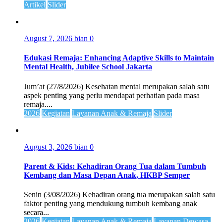
Artikel
Slider
August 7, 2026
bian
0
Edukasi Remaja: Enhancing Adaptive Skills to Maintain
Mental Health, Jubilee School Jakarta
Jum’at (27/8/2026) Kesehatan mental merupakan salah satu
aspek penting yang perlu mendapat perhatian pada masa
remaja....
2026
Kegiatan
Layanan Anak & Remaja
Slider
August 3, 2026
bian
0
Parent & Kids: Kehadiran Orang Tua dalam Tumbuh
Kembang dan Masa Depan Anak, HKBP Semper
Senin (3/08/2026) Kehadiran orang tua merupakan salah satu
faktor penting yang mendukung tumbuh kembang anak
secara...
2026
Kegiatan
Layanan Anak & Remaja
Layanan Dewasa-