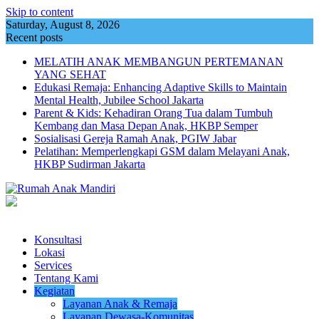
Skip to content
Saturday, August 8, 2026
Recent posts
MELATIH ANAK MEMBANGUN PERTEMANAN
YANG SEHAT
Edukasi Remaja: Enhancing Adaptive Skills to Maintain
Mental Health, Jubilee School Jakarta
Parent & Kids: Kehadiran Orang Tua dalam Tumbuh
Kembang dan Masa Depan Anak, HKBP Semper
Sosialisasi Gereja Ramah Anak, PGIW Jabar
Pelatihan: Memperlengkapi GSM dalam Melayani Anak,
HKBP Sudirman Jakarta
Konsultasi
Lokasi
Services
Tentang Kami
Kegiatan
Layanan Anak & Remaja
Layanan Dewasa-Komunitas