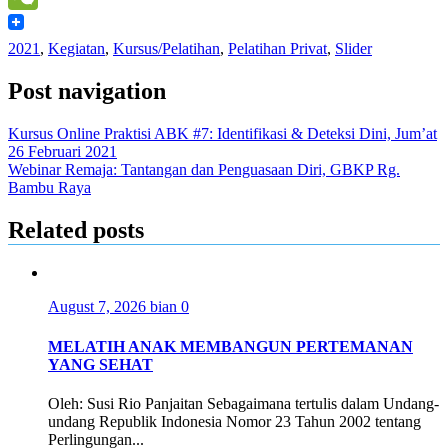
WeChat
2021
,
Kegiatan
,
Kursus/Pelatihan
,
Pelatihan Privat
,
Slider
Post navigation
Kursus Online Praktisi ABK #7: Identifikasi & Deteksi Dini, Jum’at
26 Februari 2021
Webinar Remaja: Tantangan dan Penguasaan Diri, GBKP Rg.
Bambu Raya
Related posts
August 7, 2026
bian
0
MELATIH ANAK MEMBANGUN PERTEMANAN
YANG SEHAT
Oleh: Susi Rio Panjaitan Sebagaimana tertulis dalam Undang-
undang Republik Indonesia Nomor 23 Tahun 2002 tentang
Perlingungan...