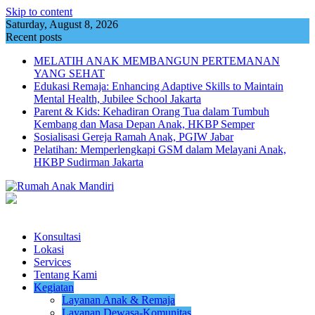
Skip to content
Saturday, August 8, 2026
Recent posts
MELATIH ANAK MEMBANGUN PERTEMANAN
YANG SEHAT
Edukasi Remaja: Enhancing Adaptive Skills to Maintain
Mental Health, Jubilee School Jakarta
Parent & Kids: Kehadiran Orang Tua dalam Tumbuh
Kembang dan Masa Depan Anak, HKBP Semper
Sosialisasi Gereja Ramah Anak, PGIW Jabar
Pelatihan: Memperlengkapi GSM dalam Melayani Anak,
HKBP Sudirman Jakarta
Konsultasi
Lokasi
Services
Tentang Kami
Kegiatan
Layanan Anak & Remaja
Layanan Dewasa-Komunitas