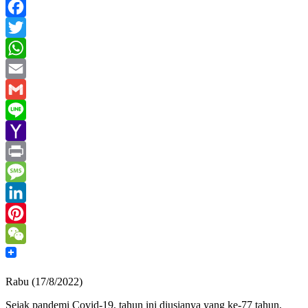
Facebook
Twitter
WhatsApp
Email
Gmail
Line
Yahoo
Mail
Print
Message
LinkedIn
Pinterest
WeChat
Rabu (17/8/2022)
Sejak pandemi Covid-19, tahun ini diusianya yang ke-77 tahun,