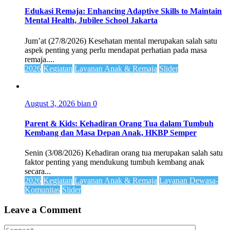
Edukasi Remaja: Enhancing Adaptive Skills to Maintain
Mental Health, Jubilee School Jakarta
Jum’at (27/8/2026) Kesehatan mental merupakan salah satu
aspek penting yang perlu mendapat perhatian pada masa
remaja....
2026
Kegiatan
Layanan Anak & Remaja
Slider
August 3, 2026
bian
0
Parent & Kids: Kehadiran Orang Tua dalam Tumbuh
Kembang dan Masa Depan Anak, HKBP Semper
Senin (3/08/2026) Kehadiran orang tua merupakan salah satu
faktor penting yang mendukung tumbuh kembang anak
secara...
2026
Kegiatan
Layanan Anak & Remaja
Layanan Dewasa-
Komunitas
Slider
Leave a Comment