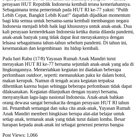
perayaan HUT Republik Indonesia kembali terasa kemeriahannya.
Sebagaimana tema pemerintah pada HUT RI ke-77 yakni: “Pulih
Lebih Cepat, Bangkit Lebih Kuat!” dapatlah dijadikan momentum
bagi kita semua untuk bersama-sama kembali membangun negara
Indonesia menjadi lebih baik lagi khususnya untuk anak-anak. Dua
kali perayaan kemerdekaan Indonesia ketika dunia dilanda pandemi,
anak-anak banyak yang tidak dapat ikut merayakannya dengan
leluasa sebagaimana tahun-tahun sebelum pandemi. Di tahun ini,
kesemarakan dan kegembiraan itu hidup kembali.
Pada hari Rabu (17/8) Yayasan Rumah Anak Mandiri turut
merayakan HUT RI ke-77 bersama sejumlah anak-anak yang ada di
lingkungannya. Memeriahkan kegiatan ini diadakan beberapa
perlombaan
outdoor
, seperti: memasukkan paku ke dalam botol,
makan kerupuk. Namun di tengah acara kegiatan terpaksa
dihentikan karena hujan sehingga beberapa perlombaan tidak dapat
dilaksanakan. Kegiatan dilanjutkan dengan nyanyi bersama,
menyanyikan lagu-lagu nasional Indonesia. Anak-anak bahkan
orang dewasa sangat bersukacita dengan perayaan HUT RI tahun
ini. Penambah semangat dan suka cita anak-anak, Yayasan Rumah
Anak Mandiri memberi bingkisan berupa alat-alat belajar untuk
setiap anak, termasuk anak yang tidak turut dalam lomba. Besar
harapan kepada anak-anak ini sebagai generasi penerus bangsa
Post Views:
1,066