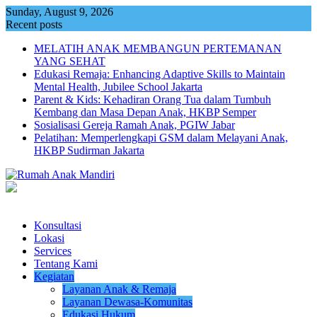
Skip
Sunday, August 9, 2026
to
Recent posts
content
MELATIH ANAK MEMBANGUN PERTEMANAN
YANG SEHAT
Edukasi Remaja: Enhancing Adaptive Skills to Maintain
Mental Health, Jubilee School Jakarta
Parent & Kids: Kehadiran Orang Tua dalam Tumbuh
Kembang dan Masa Depan Anak, HKBP Semper
Sosialisasi Gereja Ramah Anak, PGIW Jabar
Pelatihan: Memperlengkapi GSM dalam Melayani Anak,
HKBP Sudirman Jakarta
Konsultasi
Lokasi
Services
Tentang Kami
Kegiatan
Layanan Anak & Remaja
Layanan Dewasa-Komunitas
Edukasi Hukum