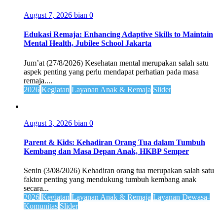
August 7, 2026
bian
0
Edukasi Remaja: Enhancing Adaptive Skills to Maintain
Mental Health, Jubilee School Jakarta
Jum’at (27/8/2026) Kesehatan mental merupakan salah satu
aspek penting yang perlu mendapat perhatian pada masa
remaja....
2026
Kegiatan
Layanan Anak & Remaja
Slider
August 3, 2026
bian
0
Parent & Kids: Kehadiran Orang Tua dalam Tumbuh
Kembang dan Masa Depan Anak, HKBP Semper
Senin (3/08/2026) Kehadiran orang tua merupakan salah satu
faktor penting yang mendukung tumbuh kembang anak
secara...
2026
Kegiatan
Layanan Anak & Remaja
Layanan Dewasa-
Komunitas
Slider