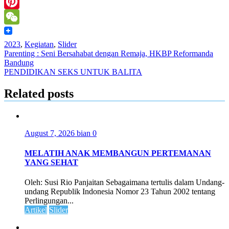
LinkedIn
Pinterest
WeChat
2023
,
Kegiatan
,
Slider
Post
Parenting : Seni Bersahabat dengan Remaja, HKBP Reformanda
Bandung
navigation
PENDIDIKAN SEKS UNTUK BALITA
Related posts
August 7, 2026
bian
0
MELATIH ANAK MEMBANGUN PERTEMANAN
YANG SEHAT
Oleh: Susi Rio Panjaitan Sebagaimana tertulis dalam Undang-
undang Republik Indonesia Nomor 23 Tahun 2002 tentang
Perlingungan...
Artikel
Slider