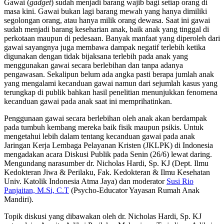
Gawai (
gadget
) sudah menjadi barang wajib bagi setiap orang di
masa kini. Gawai bukan lagi barang mewah yang hanya dimiliki
segolongan orang, atau hanya milik orang dewasa. Saat ini gawai
sudah menjadi barang keseharian anak, baik anak yang tinggal di
perkotaan maupun di pedesaan. Banyak manfaat yang diperoleh dari
gawai sayangnya juga membawa dampak negatif terlebih ketika
digunakan dengan tidak bijaksana terlebih pada anak yang
menggunakan gawai secara berlebihan dan tanpa adanya
pengawasan. Sekalipun belum ada angka pasti berapa jumlah anak
yang mengalami kecanduan gawai namun dari sejumlah kasus yang
terungkap di publik bahkan hasil penelitian menunjukkan fenomena
kecanduan gawai pada anak saat ini memprihatinkan.
Penggunaan gawai secara berlebihan oleh anak akan berdampak
pada tumbuh kembang mereka baik fisik maupun psikis. Untuk
mengetahui lebih dalam tentang kecanduan gawai pada anak
Jaringan Kerja Lembaga Pelayanan Kristen (JKLPK) di Indonesia
mengadakan acara Diskusi Publik pada Senin (26/6) lewat daring.
Mengundang narasumber dr. Nicholas Hardi, Sp. KJ (Dept. Ilmu
Kedokteran Jiwa & Perilaku, Fak. Kedokteran & Ilmu Kesehatan
Univ. Katolik Indonesia Atma Jaya) dan moderator
Susi Rio
Panjaitan, M.Si, C.T
(Psycho-Educator Yayasan Rumah Anak
Mandiri).
Topik diskusi yang dibawakan oleh dr. Nicholas Hardi, Sp. KJ