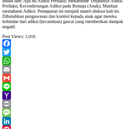
antara lain: Apa itu Adiksi Perilaku; Mekanisme Terjadinya Adiksi
Perilaku; Kecenderungan Adiksi pada Remaja (Anak); Manfaat
memahami Adiksi. Pemaparan ini menjadi materi diskusi kali ini.
Dibutuhkan pengawasan dan kontrol kepada anak agar mereka
terhindar dari adiksi (kecanduan) gawai yang memberikan dampak
negatif.
Post Views:
1,016
Facebook
Twitter
WhatsApp
Email
Gmail
Line
Yahoo
Mail
Print
Message