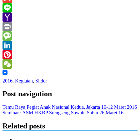
Gmail
Line
Yahoo
Mail
Print
Message
LinkedIn
Pinterest
WeChat
2016
,
Kegiatan
,
Slider
Post navigation
Temu Raya Pegiat Anak Nasional Kedua, Jakarta 10-12 Maret 2016
Seminar : ASM HKBP Srengseng Sawah, Sabtu 26 Maret 16
Related posts