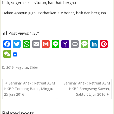
baik, segera keluar/tutup, hati-hati bergaul.
Dalam Apapun Juga, Perhatikan 3B: benar, baik dan berguna.
Post Views:
1,271
F
T
W
E
G
L
Y
P
M
L
P
a
w
h
m
m
i
a
r
e
i
i
W
c
i
a
a
a
n
h
i
s
n
n
e
e
t
t
i
i
e
o
n
s
k
t
,
,
2016
Kegiatan
Slider
C
b
t
s
l
l
o
t
a
e
e
h
Post
o
e
A
M
g
d
r
Seminar Anak : Retreat ASM
Seminar Anak : Retreat ASM
a
navigation
HKBP Tomang Barat, Minggu
HKBP Srengseng Sawah,
o
r
p
a
e
I
e
t
25 Juni 2016
Sabtu 02 Juli 2016
k
p
i
n
s
l
t
Related posts