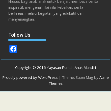
khusus bagi anak-anak untuk belajar, membaca cerita
inspiratif, mengenal nilai-nilai kebaikan, serta
berkreasi melalui kegiatan yang edukatif dan
menyenangkan.
Follow Us
F
ac
e
Copyright © 2016 Yayasan Rumah Anak Mandiri
b
Proudly powered by WordPress
|
Theme: SuperMag by
Acme
o
Themes
o
k