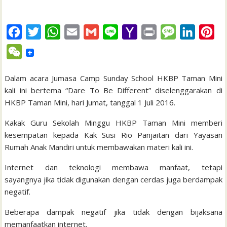
F
T
W
E
G
L
Y
P
M
L
P
a
w
h
m
m
i
a
r
e
i
i
W
c
i
a
a
a
n
h
i
s
n
n
e
e
t
t
i
i
e
o
n
s
k
t
Dalam acara Jumasa Camp Sunday School HKBP Taman Mini
C
kali ini bertema “Dare To Be Different” diselenggarakan di
b
t
s
l
l
o
t
a
e
e
h
HKBP Taman Mini, hari Jumat, tanggal 1 Juli 2016.
o
e
A
M
g
d
r
a
Kakak Guru Sekolah Minggu HKBP Taman Mini memberi
o
r
p
a
e
I
e
t
kesempatan kepada Kak Susi Rio Panjaitan dari Yayasan
k
p
i
n
s
Rumah Anak Mandiri untuk membawakan materi kali ini.
l
t
Internet dan teknologi membawa manfaat, tetapi
sayangnya jika tidak digunakan dengan cerdas juga berdampak
negatif.
Beberapa dampak negatif jika tidak dengan bijaksana
memanfaatkan internet.