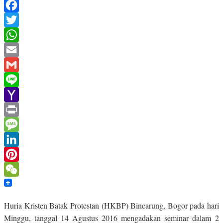
Facebook
Twitter
WhatsApp
Email
Gmail
Line
Yahoo
Mail
Print
Message
LinkedIn
Pinterest
WeChat
Huria Kristen Batak Protestan (HKBP) Bincarung, Bogor pada hari
Minggu, tanggal 14 Agustus 2016 mengadakan seminar dalam 2