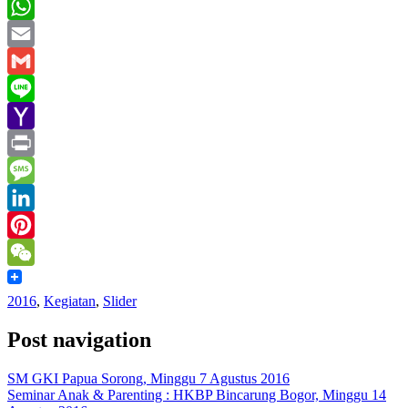
Twitter
WhatsApp
Email
Gmail
Line
Yahoo
Mail
Print
Message
LinkedIn
Pinterest
WeChat
2016
,
Kegiatan
,
Slider
Post navigation
SM GKI Papua Sorong, Minggu 7 Agustus 2016
Seminar Anak & Parenting : HKBP Bincarung Bogor, Minggu 14