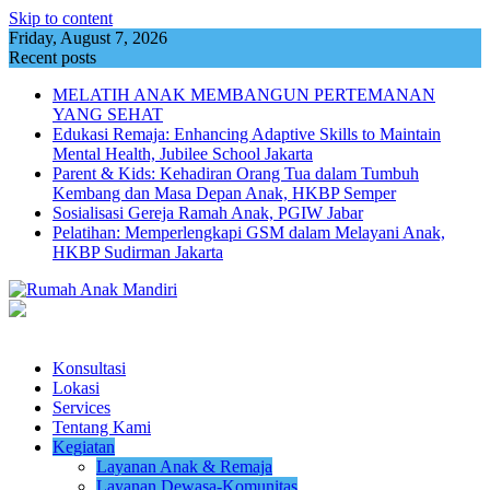
Skip to content
Friday, August 7, 2026
Recent posts
MELATIH ANAK MEMBANGUN PERTEMANAN
YANG SEHAT
Edukasi Remaja: Enhancing Adaptive Skills to Maintain
Mental Health, Jubilee School Jakarta
Parent & Kids: Kehadiran Orang Tua dalam Tumbuh
Kembang dan Masa Depan Anak, HKBP Semper
Sosialisasi Gereja Ramah Anak, PGIW Jabar
Pelatihan: Memperlengkapi GSM dalam Melayani Anak,
HKBP Sudirman Jakarta
Konsultasi
Lokasi
Services
Tentang Kami
Kegiatan
Layanan Anak & Remaja
Layanan Dewasa-Komunitas