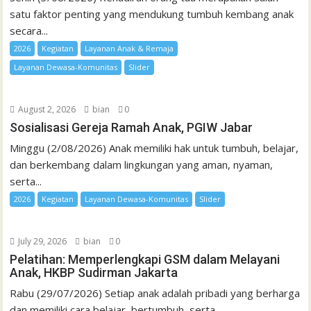
satu faktor penting yang mendukung tumbuh kembang anak
secara...
2026
Kegiatan
Layanan Anak & Remaja
Layanan Dewasa-Komunitas
Slider
August 2, 2026
bian
0
Sosialisasi Gereja Ramah Anak, PGIW Jabar
Minggu (2/08/2026) Anak memiliki hak untuk tumbuh, belajar,
dan berkembang dalam lingkungan yang aman, nyaman,
serta...
2026
Kegiatan
Layanan Dewasa-Komunitas
Slider
July 29, 2026
bian
0
Pelatihan: Memperlengkapi GSM dalam Melayani
Anak, HKBP Sudirman Jakarta
Rabu (29/07/2026) Setiap anak adalah pribadi yang berharga
dan memiliki cara belajar, bertumbuh, serta