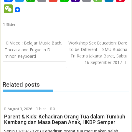
a
w
h
m
m
i
a
r
e
i
i
W
c
i
a
a
a
n
h
i
s
n
n
e
e
t
t
i
i
e
o
n
s
k
t
Slider
C
b
t
s
l
l
o
t
a
e
e
h
Post
o
e
A
M
g
d
r
Video : Belajar Musik_Bach,
Workshop Sex Education: Dare
a
navigation
to be Different – SMU Buddha
Toccata and Fugue in D
o
r
p
a
e
I
e
t
Tri Ratna Jakarta Barat, Sabtu
minor_Keyboard
k
p
i
n
s
16 September 2017
l
t
Related posts
August 3, 2026
bian
0
Parent & Kids: Kehadiran Orang Tua dalam Tumbuh
Kembang dan Masa Depan Anak, HKBP Semper
Senin (3/08/2026) Kehadiran orang tua merupakan salah