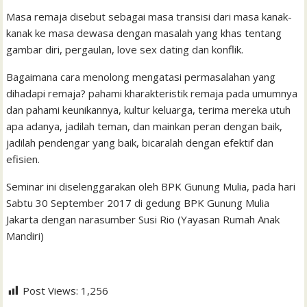
k
p
i
n
s
Masa remaja disebut sebagai masa transisi dari masa kanak-
l
t
kanak ke masa dewasa dengan masalah yang khas tentang
gambar diri, pergaulan, love sex dating dan konflik.
Bagaimana cara menolong mengatasi permasalahan yang
dihadapi remaja? pahami kharakteristik remaja pada umumnya
dan pahami keunikannya, kultur keluarga, terima mereka utuh
apa adanya, jadilah teman, dan mainkan peran dengan baik,
jadilah pendengar yang baik, bicaralah dengan efektif dan
efisien.
Seminar ini diselenggarakan oleh BPK Gunung Mulia, pada hari
Sabtu 30 September 2017 di gedung BPK Gunung Mulia
Jakarta dengan narasumber Susi Rio (Yayasan Rumah Anak
Mandiri)
Post Views:
1,256