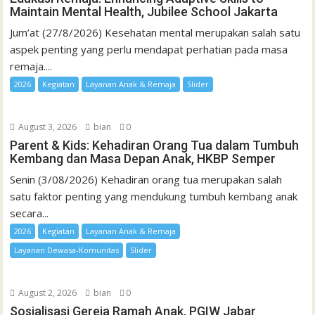
Maintain Mental Health, Jubilee School Jakarta
Jum’at (27/8/2026) Kesehatan mental merupakan salah satu
aspek penting yang perlu mendapat perhatian pada masa
remaja....
2026
Kegiatan
Layanan Anak & Remaja
Slider
August 3, 2026
bian
0
Parent & Kids: Kehadiran Orang Tua dalam Tumbuh
Kembang dan Masa Depan Anak, HKBP Semper
Senin (3/08/2026) Kehadiran orang tua merupakan salah
satu faktor penting yang mendukung tumbuh kembang anak
secara...
2026
Kegiatan
Layanan Anak & Remaja
Layanan Dewasa-Komunitas
Slider
August 2, 2026
bian
0
Sosialisasi Gereja Ramah Anak, PGIW Jabar