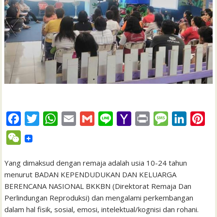
F
T
W
E
G
L
Y
P
M
L
P
a
w
h
m
m
i
a
r
e
i
i
W
c
i
a
a
a
n
h
i
s
n
n
e
e
t
t
i
i
e
o
n
s
k
t
Yang dimaksud dengan remaja adalah usia 10-24 tahun
C
menurut BADAN KEPENDUDUKAN DAN KELUARGA
b
t
s
l
l
o
t
a
e
e
h
BERENCANA NASIONAL BKKBN (Direktorat Remaja Dan
o
e
A
M
g
d
r
a
Perlindungan Reproduksi) dan mengalami perkembangan
o
r
p
a
e
I
e
dalam hal fisik, sosial, emosi, intelektual/kognisi dan rohani.
t