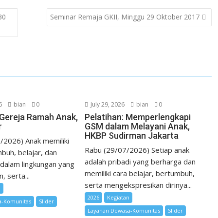
k
t
h
30
Seminar Remaja GKII, Minggu 29 Oktober 2017
e
e
a
d
r
t
I
e
n
s
t
6
bian
0
July 29, 2026
bian
0
i Gereja Ramah Anak,
Pelatihan: Memperlengkapi
r
GSM dalam Melayani Anak,
HKBP Sudirman Jakarta
/2026) Anak memiliki
Rabu (29/07/2026) Setiap anak
buh, belajar, dan
adalah pribadi yang berharga dan
dalam lingkungan yang
memiliki cara belajar, bertumbuh,
 serta...
serta mengekspresikan dirinya...
n
2026
Kegiatan
a-Komunitas
Slider
Layanan Dewasa-Komunitas
Slider