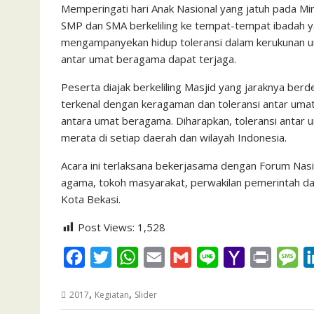
Memperingati hari Anak Nasional yang jatuh pada Ming
c
i
a
a
a
n
h
i
s
SMP dan SMA berkeliling ke tempat-tempat ibadah 
e
t
t
i
i
e
o
n
s
mengampanyekan hidup toleransi dalam kerukunan um
b
t
s
l
l
o
t
a
antar umat beragama dapat terjaga.
o
e
A
M
g
Peserta diajak berkeliling Masjid yang jaraknya be
o
r
p
a
e
terkenal dengan keragaman dan toleransi antar um
k
p
i
antara umat beragama. Diharapkan, toleransi antar u
merata di setiap daerah dan wilayah Indonesia.
l
Acara ini terlaksana bekerjasama dengan Forum Nasio
agama, tokoh masyarakat, perwakilan pemerintah da
Kota Bekasi.
Post Views:
1,528
F
T
W
E
G
L
Y
P
M
a
w
h
m
m
i
a
r
e
,
,
2017
Kegiatan
Slider
c
i
a
a
a
n
h
i
s