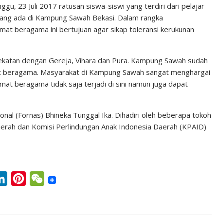
gu, 23 Juli 2017 ratusan siswa-siswi yang terdiri dari pelajar
n
n
C
yang ada di Kampung Sawah Bekasi. Dalam rangka
k
t
h
at beragama ini bertujuan agar sikap toleransi kerukunan
e
e
a
d
r
t
rdekatan dengan Gereja, Vihara dan Pura. Kampung Sawah sudah
I
e
at beragama. Masyarakat di Kampung Sawah sangat menghargai
n
s
mat beragama tidak saja terjadi di sini namun juga dapat
t
nal (Fornas) Bhineka Tunggal Ika. Dihadiri oleh beberapa tokoh
erah dan Komisi Perlindungan Anak Indonesia Daerah (KPAID)
L
P
W
i
i
e
n
n
C