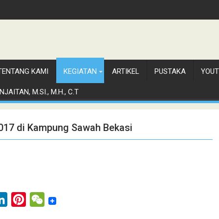
TENTANG KAMI
KEGIATAN
ARTIKEL
PUSTAKA
YOUT
JAITAN, M.SI., M.H., C.T
 2017 di Kampung Sawah Bekasi
L
P
W
i
i
e