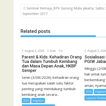
e
t
t
i
i
e
o
n
s
Post
Seminar Remaja_BPK Gunung Mulia Jakarta, Sabtu 
b
t
s
l
l
o
t
a
navigation
September 2017
o
e
A
M
g
o
r
p
a
e
k
p
i
Related posts
l
August 3, 2026
bian
0
August 2, 202
Parent & Kids: Kehadiran Orang
Sosialisas
Tua dalam Tumbuh Kembang
PGIW Jaba
dan Masa Depan Anak, HKBP
Minggu (2/08
Semper
hak untuk tum
Senin (3/08/2026) Kehadiran orang
berkembang 
tua merupakan salah satu faktor
aman, nyaman,
penting yang mendukung tumbuh
2026
Kegiata
kembang anak secara...
Layanan Dewas
2026
Kegiatan