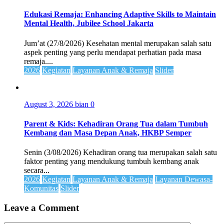
Edukasi Remaja: Enhancing Adaptive Skills to Maintain
Mental Health, Jubilee School Jakarta
Jum’at (27/8/2026) Kesehatan mental merupakan salah satu
aspek penting yang perlu mendapat perhatian pada masa
remaja....
2026
Kegiatan
Layanan Anak & Remaja
Slider
August 3, 2026
bian
0
Parent & Kids: Kehadiran Orang Tua dalam Tumbuh
Kembang dan Masa Depan Anak, HKBP Semper
Senin (3/08/2026) Kehadiran orang tua merupakan salah satu
faktor penting yang mendukung tumbuh kembang anak
secara...
2026
Kegiatan
Layanan Anak & Remaja
Layanan Dewasa-
Komunitas
Slider
Leave a Comment