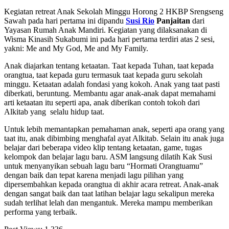
Kegiatan retreat Anak Sekolah Minggu Horong 2 HKBP Srengseng
Sawah pada hari pertama ini dipandu
Susi Rio
Panjaitan
dari
Yayasan Rumah Anak Mandiri. Kegiatan yang dilaksanakan di
Wisma Kinasih Sukabumi ini pada hari pertama terdiri atas 2 sesi,
yakni: Me and My God, Me and My Family.
Anak diajarkan tentang ketaatan. Taat kepada Tuhan, taat kepada
orangtua, taat kepada guru termasuk taat kepada guru sekolah
minggu. Ketaatan adalah fondasi yang kokoh. Anak yang taat pasti
diberkati, beruntung. Membantu agar anak-anak dapat memahami
arti ketaatan itu seperti apa, anak diberikan contoh tokoh dari
Alkitab yang selalu hidup taat.
Untuk lebih memantapkan pemahaman anak, seperti apa orang yang
taat itu, anak dibimbing menghafal ayat Alkitab. Selain itu anak juga
belajar dari beberapa video klip tentang ketaatan, game, tugas
kelompok dan belajar lagu baru. ASM langsung dilatih Kak Susi
untuk menyanyikan sebuah lagu baru “Hormati Orangtuamu”
dengan baik dan tepat karena menjadi lagu pilihan yang
dipersembahkan kepada orangtua di akhir acara retreat. Anak-anak
dengan sangat baik dan taat latihan belajar lagu sekalipun mereka
sudah terlihat lelah dan mengantuk. Mereka mampu memberikan
performa yang terbaik.