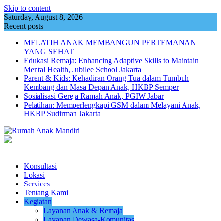
Skip to content
Saturday, August 8, 2026
Recent posts
MELATIH ANAK MEMBANGUN PERTEMANAN
YANG SEHAT
Edukasi Remaja: Enhancing Adaptive Skills to Maintain
Mental Health, Jubilee School Jakarta
Parent & Kids: Kehadiran Orang Tua dalam Tumbuh
Kembang dan Masa Depan Anak, HKBP Semper
Sosialisasi Gereja Ramah Anak, PGIW Jabar
Pelatihan: Memperlengkapi GSM dalam Melayani Anak,
HKBP Sudirman Jakarta
Konsultasi
Lokasi
Services
Tentang Kami
Kegiatan
Layanan Anak & Remaja
Layanan Dewasa-Komunitas