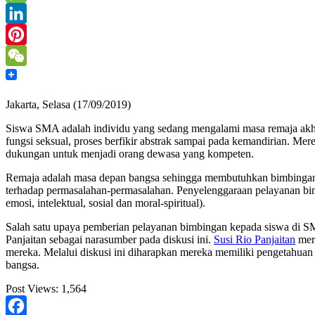
Message
LinkedIn
Pinterest
WeChat
Jakarta, Selasa (17/09/2019)
Siswa SMA adalah individu yang sedang mengalami masa remaja akhir 
fungsi seksual, proses berfikir abstrak sampai pada kemandirian. M
dukungan untuk menjadi orang dewasa yang kompeten.
Remaja adalah masa depan bangsa sehingga membutuhkan bimbingan 
terhadap permasalahan-permasalahan. P
enyelenggaraan pelayanan bi
emosi, intelektual, sosial dan moral-spiritual).
Salah satu upaya pemberian pelayanan bimbingan kepada siswa di SM
Panjaitan sebagai narasumber pada diskusi ini.
Susi Rio Panjaitan
mer
mereka. Melalui diskusi ini diharapkan mereka memiliki pengetahuan
bangsa.
Post Views:
1,564