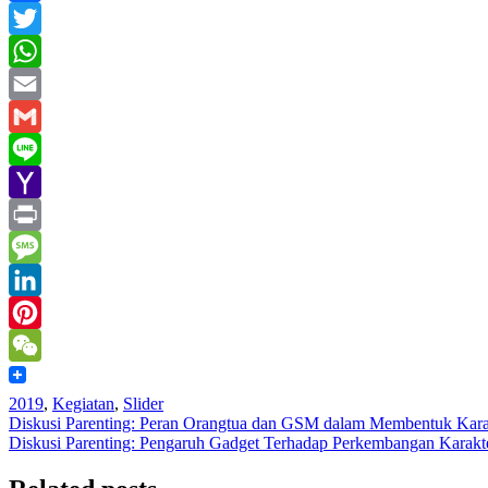
Facebook
Twitter
WhatsApp
Email
Gmail
Line
Yahoo
Mail
Print
Message
LinkedIn
Pinterest
WeChat
2019
,
Kegiatan
,
Slider
Post
Diskusi Parenting: Peran Orangtua dan GSM dalam Membentuk Kar
Diskusi Parenting: Pengaruh Gadget Terhadap Perkembangan Kara
navigation