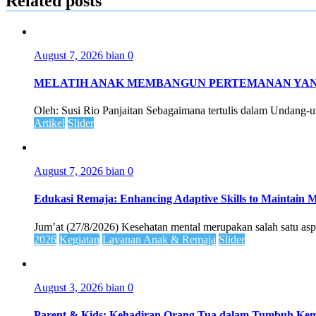
Related posts
August 7, 2026
bian
0
MELATIH ANAK MEMBANGUN PERTEMANAN YAN
Oleh: Susi Rio Panjaitan Sebagaimana tertulis dalam Undang-
Artikel
Slider
August 7, 2026
bian
0
Edukasi Remaja: Enhancing Adaptive Skills to Maintain Me
Jum’at (27/8/2026) Kesehatan mental merupakan salah satu asp
2026
Kegiatan
Layanan Anak & Remaja
Slider
August 3, 2026
bian
0
Parent & Kids: Kehadiran Orang Tua dalam Tumbuh K