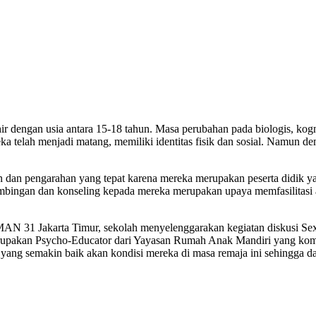
dengan usia antara 15-18 tahun. Masa perubahan pada biologis, kognit
ereka telah menjadi matang, memiliki identitas fisik dan sosial. Nam
dan pengarahan yang tepat karena mereka merupakan peserta didik y
mbingan dan konseling kepada mereka merupakan upaya memfasilitasi
AN 31 Jakarta Timur, sekolah menyelenggarakan kegiatan diskusi Sex
upakan Psycho-Educator dari Yayasan Rumah Anak Mandiri yang komp
 yang semakin baik akan kondisi mereka di masa remaja ini sehingga d