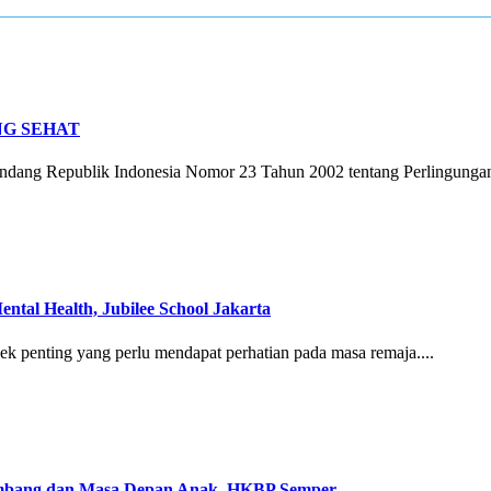
G SEHAT
undang Republik Indonesia Nomor 23 Tahun 2002 tentang Perlingungan
ntal Health, Jubilee School Jakarta
ek penting yang perlu mendapat perhatian pada masa remaja....
embang dan Masa Depan Anak, HKBP Semper