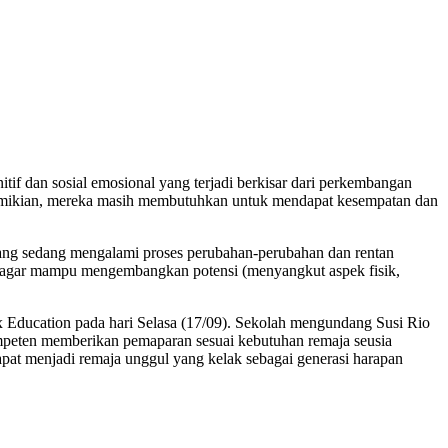
if dan sosial emosional yang terjadi berkisar dari perkembangan
un demikian, mereka masih membutuhkan untuk mendapat kesempatan dan
ang sedang mengalami proses perubahan-perubahan dan rentan
 agar mampu mengembangkan potensi (menyangkut aspek fisik,
 Education pada hari Selasa (17/09). Sekolah mengundang Susi Rio
eten memberikan pemaparan sesuai kebutuhan remaja seusia
apat menjadi remaja unggul yang kelak sebagai generasi harapan