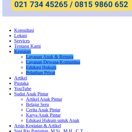
Konsultasi
Lokasi
Services
Tentang Kami
Kegiatan
Layanan Anak & Remaja
Layanan Dewasa-Komunitas
Edukasi Hukum
Pelatihan Privat
Artikel
Pustaka
YouTube
Sudut Anak Pintar
Artikel Anak Pintar
Belajar Seru
Cerita Anak Pintar
Karya Anak Pintar
Edukasi Hukum untuk Anak
Arsip Kegiatan & Artikel
Susi Rio Panjaitan, M.Si., M.H., C.T