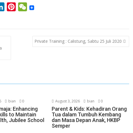
L
P
W
i
i
e
n
n
C
k
t
h
Private Training : Calistung, Sabtu 25 Juli 2020
e
e
a
a
d
r
t
I
e
n
s
t
6
bian
0
August 3, 2026
bian
0
maja: Enhancing
Parent & Kids: Kehadiran Orang
ills to Maintain
Tua dalam Tumbuh Kembang
lth, Jubilee School
dan Masa Depan Anak, HKBP
Semper