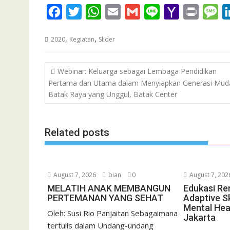
F
T
W
E
G
L
Y
P
M
a
w
h
m
m
i
a
r
e
,
,
2020
Kegiatan
Slider
c
i
a
a
a
n
h
i
s
e
t
t
i
i
e
o
n
s
Post
Webinar: Keluarga sebagai Lembaga Pendidikan
b
t
s
l
l
o
t
a
navigation
Pertama dan Utama dalam Menyiapkan Generasi Mud
o
e
A
M
g
Batak Raya yang Unggul, Batak Center
o
r
p
a
e
k
p
i
Related posts
l
August 7, 2026
bian
0
August 7, 202
MELATIH ANAK MEMBANGUN
Edukasi Re
PERTEMANAN YANG SEHAT
Adaptive Sk
Mental Hea
Oleh: Susi Rio Panjaitan Sebagaimana
Jakarta
tertulis dalam Undang-undang