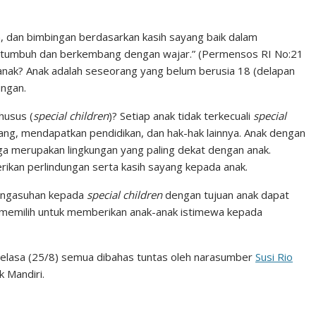
n
n
C
k
t
h
, dan bimbingan berdasarkan kasih sayang baik dalam
k tumbuh dan berkembang dengan wajar.” (Permensos RI No:21
e
e
a
anak? Anak adalah seseorang yang belum berusia 18 (delapan
d
r
t
ungan.
I
e
husus (
special children
)? Setiap anak tidak terkecuali
special
n
s
g, mendapatkan pendidikan, dan hak-hak lainnya. Anak dengan
t
a merupakan lingkungan yang paling dekat dengan anak.
ikan perlindungan serta kasih sayang kepada anak.
engasuhan kepada
special children
dengan tujuan anak dapat
memilih untuk memberikan anak-anak istimewa kepada
i Selasa (25/8) semua dibahas tuntas oleh narasumber
Susi Rio
 Mandiri.