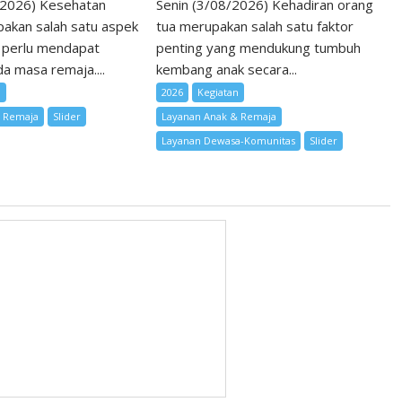
/2026) Kesehatan
Senin (3/08/2026) Kehadiran orang
akan salah satu aspek
tua merupakan salah satu faktor
 perlu mendapat
penting yang mendukung tumbuh
a masa remaja....
kembang anak secara...
n
2026
Kegiatan
& Remaja
Slider
Layanan Anak & Remaja
Layanan Dewasa-Komunitas
Slider