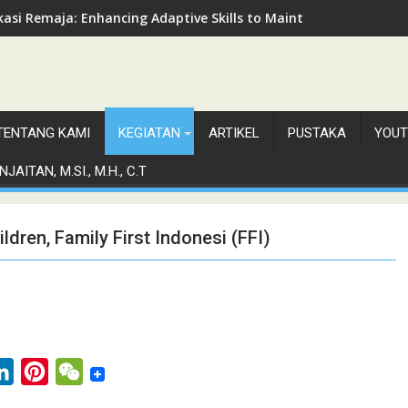
asi Remaja: Enhancing Adaptive Skills to Maintain Mental Healt
TENTANG KAMI
KEGIATAN
ARTIKEL
PUSTAKA
YOUT
JAITAN, M.SI., M.H., C.T
ldren, Family First Indonesi (FFI)
L
P
W
i
i
e