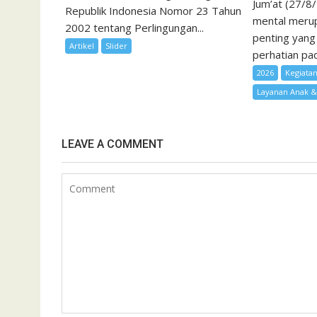
Jum’at (27/8
Republik Indonesia Nomor 23 Tahun
mental merup
2002 tentang Perlingungan...
penting yang
Artikel
Slider
perhatian pad
2026
Kegiata
Layanan Anak 
LEAVE A COMMENT