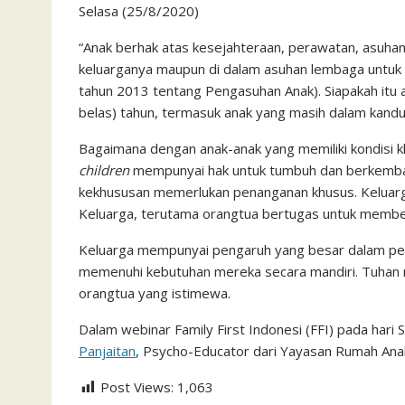
Selasa (25/8/2020)
c
i
a
a
a
n
h
i
s
e
t
t
i
i
e
o
n
s
“Anak berhak atas kesejahteraan, perawatan, asuhan
keluarganya maupun di dalam asuhan lembaga untu
b
t
s
l
l
o
t
a
tahun 2013 tentang Pengasuhan Anak). Siapakah itu 
o
e
A
M
g
belas) tahun, termasuk anak yang masih dalam kand
o
r
p
a
e
Bagaimana dengan anak-anak yang memiliki kondisi k
k
p
i
children
mempunyai hak untuk tumbuh dan berkemban
l
kekhususan memerlukan penanganan khusus. Keluarg
Keluarga, terutama orangtua bertugas untuk member
Keluarga mempunyai pengaruh yang besar dalam p
memenuhi kebutuhan mereka secara mandiri. Tuhan 
orangtua yang istimewa.
Dalam webinar Family First Indonesi (FFI) pada har
Panjaitan
, Psycho-Educator dari Yayasan Rumah Anak
Post Views:
1,063