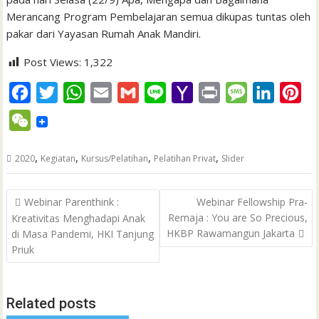
Merancang Program Pembelajaran semua dikupas tuntas oleh
pakar dari Yayasan Rumah Anak Mandiri.
Post Views:
1,322
F
T
W
E
G
L
Y
P
M
L
P
a
w
h
m
m
i
a
r
e
i
i
W
c
i
a
a
a
n
h
i
s
n
n
e
e
t
t
i
i
e
o
n
s
k
t
,
,
,
,
2020
Kegiatan
Kursus/Pelatihan
Pelatihan Privat
Slider
C
b
t
s
l
l
o
t
a
e
e
h
Post
o
e
A
M
g
d
r
Webinar Parenthink :
Webinar Fellowship Pra-
a
navigation
Remaja : You are So Precious,
Kreativitas Menghadapi Anak
o
r
p
a
e
I
e
t
HKBP Rawamangun Jakarta
di Masa Pandemi, HKI Tanjung
k
p
i
n
s
Priuk
l
t
Related posts