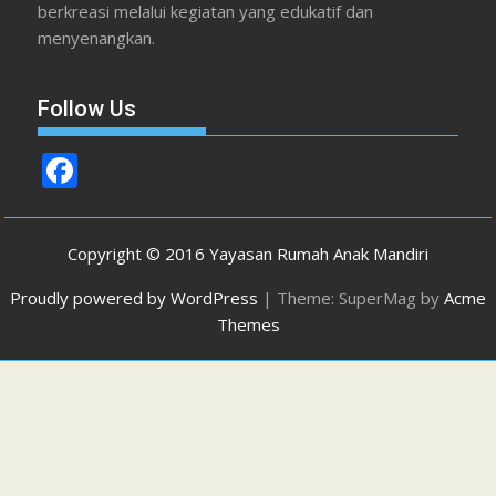
berkreasi melalui kegiatan yang edukatif dan
menyenangkan.
Follow Us
F
ac
e
Copyright © 2016 Yayasan Rumah Anak Mandiri
b
Proudly powered by WordPress
|
Theme: SuperMag by
Acme
o
Themes
o
k