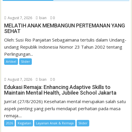
August 7, 2026
bian
0
MELATIH ANAK MEMBANGUN PERTEMANAN YANG
SEHAT
Oleh: Susi Rio Panjaitan Sebagaimana tertulis dalam Undang-
undang Republik Indonesia Nomor 23 Tahun 2002 tentang
Perlingungan...
Artikel
Slider
August 7, 2026
bian
0
Edukasi Remaja: Enhancing Adaptive Skills to
Maintain Mental Health, Jubilee School Jakarta
Jum’at (27/8/2026) Kesehatan mental merupakan salah satu
aspek penting yang perlu mendapat perhatian pada masa
remaja....
2026
Kegiatan
Layanan Anak & Remaja
Slider