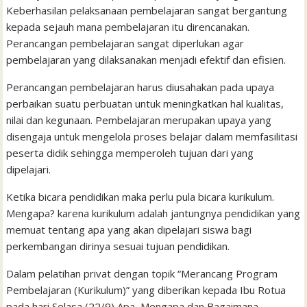
Keberhasilan pelaksanaan pembelajaran sangat bergantung
o
r
p
a
e
I
e
t
kepada sejauh mana pembelajaran itu direncanakan.
k
p
i
n
s
Perancangan pembelajaran sangat diperlukan agar
l
t
pembelajaran yang dilaksanakan menjadi efektif dan efisien.
Perancangan pembelajaran harus diusahakan pada upaya
perbaikan suatu perbuatan untuk meningkatkan hal kualitas,
nilai dan kegunaan. Pembelajaran merupakan upaya yang
disengaja untuk mengelola proses belajar dalam memfasilitasi
peserta didik sehingga memperoleh tujuan dari yang
dipelajari.
Ketika bicara pendidikan maka perlu pula bicara kurikulum.
Mengapa? karena kurikulum adalah jantungnya pendidikan yang
memuat tentang apa yang akan dipelajari siswa bagi
perkembangan dirinya sesuai tujuan pendidikan.
Dalam pelatihan privat dengan topik “Merancang Program
Pembelajaran (Kurikulum)” yang diberikan kepada Ibu Rotua
pada hari Selasa (22/9) Apa, Mengapa dan Bagaimana