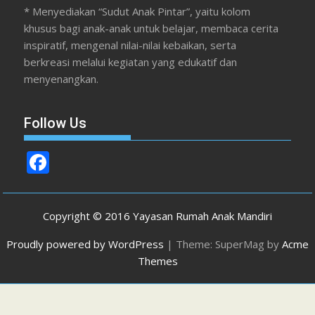
* Menyediakan “Sudut Anak Pintar”, yaitu kolom
khusus bagi anak-anak untuk belajar, membaca cerita
inspiratif, mengenal nilai-nilai kebaikan, serta
berkreasi melalui kegiatan yang edukatif dan
menyenangkan.
Follow Us
F
ac
e
Copyright © 2016 Yayasan Rumah Anak Mandiri
b
Proudly powered by WordPress
|
Theme: SuperMag by
Acme
o
Themes
o
k