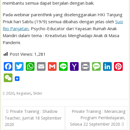
membantu semua dapat berjalan dengan baik.
Pada webinar parenthink yang diselenggarakan HKI Tanjung
Priuk hari Sabtu (19/9) semua dibahas dengan jelas oleh
Susi
Rio Panjaitan
, Psycho-Educator dari Yayasan Rumah Anak
Mandiri dalam tema : Kreativitas Menghadapi Anak di Masa
Pandemi.
Post Views:
1,281
F
T
W
E
G
L
Y
P
M
L
P
a
w
h
m
m
i
a
r
e
i
i
W
c
i
a
a
a
n
h
i
s
n
n
e
e
t
t
i
i
e
o
n
s
k
t
,
,
2020
Kegiatan
Slider
C
b
t
s
l
l
o
t
a
e
e
h
Post
o
e
A
M
g
d
r
Private Training : Shadow
Private Training : Merancang
a
navigation
Program Pembelajaran,
Teacher, Jum’at 18 September
o
r
p
a
e
I
e
t
Selasa 22 September 2020
2020
k
p
i
n
s