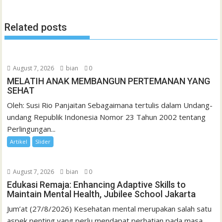
l
t
Related posts
August 7, 2026
bian
0
MELATIH ANAK MEMBANGUN PERTEMANAN YANG
SEHAT
Oleh: Susi Rio Panjaitan Sebagaimana tertulis dalam Undang-
undang Republik Indonesia Nomor 23 Tahun 2002 tentang
Perlingungan...
Artikel
Slider
August 7, 2026
bian
0
Edukasi Remaja: Enhancing Adaptive Skills to
Maintain Mental Health, Jubilee School Jakarta
Jum’at (27/8/2026) Kesehatan mental merupakan salah satu
aspek penting yang perlu mendapat perhatian pada masa