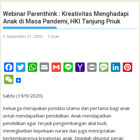
Webinar Parenthink : Kreativitas Menghadapi
Anak di Masa Pandemi, HKI Tanjung Priuk
September 21, 2020
bian
F
T
W
E
G
L
Y
P
M
L
P
a
w
h
m
m
i
a
r
e
i
i
W
c
i
a
a
a
n
h
i
s
n
n
e
e
t
t
i
i
e
o
n
s
k
t
Sabtu (19/9/2020)
C
b
t
s
l
l
o
t
a
e
e
h
Keluarga merupakan pondasi utama dan pertama bagi anak
o
e
A
M
g
d
r
untuk mendapatkan pendidikan. Anak mendapatkan
a
pendidikan agar terjadi pengembangan akal budi,
o
r
p
a
e
I
e
t
meningkatkan kepekaan nurani dan juga menciptakan
k
p
i
n
s
berkembangnya kreativitas anak. Disinilah dituntut peran