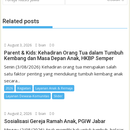
Related posts
August 3, 2026
bian
0
Parent & Kids: Kehadiran Orang Tua dalam Tumbuh
Kembang dan Masa Depan Anak, HKBP Semper
Senin (3/08/2026) Kehadiran orang tua merupakan salah
satu faktor penting yang mendukung tumbuh kembang anak
secara...
2026
Kegiatan
Layanan Anak & Remaja
Layanan Dewasa-Komunitas
Slider
August 2, 2026
bian
0
Sosialisasi Gereja Ramah Anak, PGIW Jabar
Minggu (2/08/2026) Anak memiliki hak untuk tumbuh, belajar,