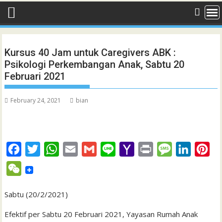
Kursus 40 Jam untuk Caregivers ABK :
Psikologi Perkembangan Anak, Sabtu 20
Februari 2021
February 24, 2021
bian
F
T
W
E
G
L
Y
P
M
L
P
a
w
h
m
m
i
a
r
e
i
i
W
c
i
a
a
a
n
h
i
s
n
n
e
e
t
t
i
i
e
o
n
s
k
t
Sabtu (20/2/2021)
C
b
t
s
l
l
o
t
a
e
e
h
Efektif per Sabtu 20 Februari 2021, Yayasan Rumah Anak