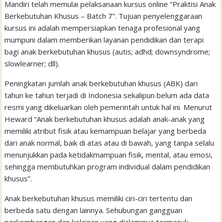
o
e
A
M
g
d
r
Mandiri telah memulai pelaksanaan kursus online “Praktisi Anak
a
Berkebutuhan Khusus – Batch 7”. Tujuan penyelenggaraan
o
r
p
a
e
I
e
t
kursus ini adalah mempersiapkan tenaga profesional yang
k
p
i
n
s
mumpuni dalam memberikan layanan pendidikan dan terapi
l
t
bagi anak berkebutuhan khusus (autis; adhd; downsyndrome;
slowlearner; dll).
Peningkatan jumlah anak berkebutuhan khusus (ABK) dari
tahun ke tahun terjadi di Indonesia sekalipun belum ada data
resmi yang dikeluarkan oleh pemerintah untuk hal ini. Menurut
Heward “Anak berkebutuhan khusus adalah anak-anak yang
memiliki atribut fisik atau kemampuan belajar yang berbeda
dari anak normal, baik di atas atau di bawah, yang tanpa selalu
menunjukkan pada ketidakmampuan fisik, mental, atau emosi,
sehingga membutuhkan program individual dalam pendidikan
khusus”.
Anak berkebutuhan khusus memiliki ciri-ciri tertentu dan
berbeda satu dengan lainnya. Sehubungan gangguan