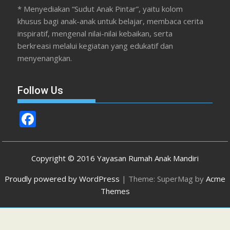
* Menyediakan “Sudut Anak Pintar”, yaitu kolom
khusus bagi anak-anak untuk belajar, membaca cerita
inspiratif, mengenal nilai-nilai kebaikan, serta
berkreasi melalui kegiatan yang edukatif dan
menyenangkan.
Follow Us
F
ac
e
Copyright © 2016 Yayasan Rumah Anak Mandiri
b
Proudly powered by WordPress
|
Theme: SuperMag by
Acme
o
Themes
o
k