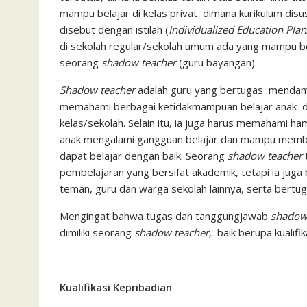
k
p
i
mampu belajar di kelas privat dimana kurikulum disus
disebut dengan istilah (
Individualized Education Plan
l
di sekolah regular/sekolah umum ada yang mampu bel
seorang
shadow teacher
(guru bayangan).
Shadow teacher
adalah guru yang bertugas mendampi
memahami berbagai ketidakmampuan belajar anak da
kelas/sekolah. Selain itu, ia juga harus memahami
anak mengalami gangguan belajar dan mampu memba
dapat belajar dengan baik. Seorang
shadow teacher
pembelajaran yang bersifat akademik, tetapi ia jug
teman, guru dan warga sekolah lainnya, serta bert
Mengingat bahwa tugas dan tanggungjawab
shadow
dimiliki seorang
shadow teacher,
baik berupa kualifi
Kualifikasi Kepribadian