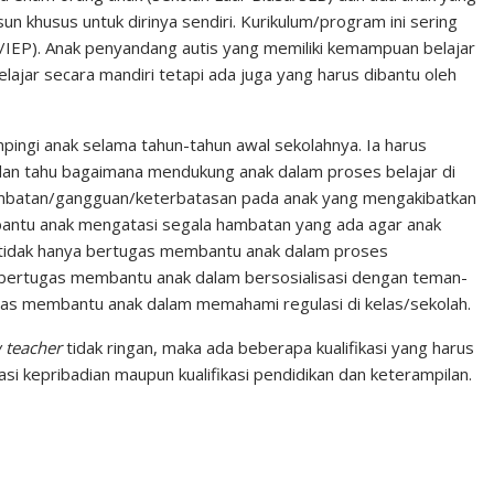
n
s
un khusus untuk dirinya sendiri. Kurikulum/program ini sering
/IEP). Anak penyandang autis yang memiliki kemampuan belajar
t
ajar secara mandiri tetapi ada juga yang harus dibantu oleh
ngi anak selama tahun-tahun awal sekolahnya. Ia harus
n tahu bagaimana mendukung anak dalam proses belajar di
 hambatan/gangguan/keterbatasan pada anak yang mengakibatkan
ntu anak mengatasi segala hambatan yang ada agar anak
tidak hanya bertugas membantu anak dalam proses
a bertugas membantu anak dalam bersosialisasi dengan teman-
ugas membantu anak dalam memahami regulasi di kelas/sekolah.
 teacher
tidak ringan, maka ada beberapa kualifikasi yang harus
kasi kepribadian maupun kualifikasi pendidikan dan keterampilan.