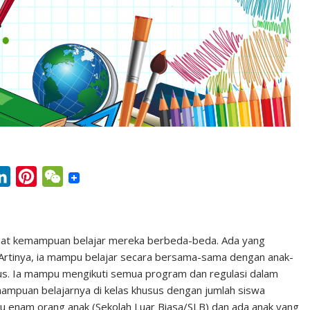
L
P
W
i
i
e
n
n
C
k
t
h
uat kemampuan belajar mereka berbeda-beda. Ada yang
 Artinya, ia mampu belajar secara bersama-sama dengan anak-
e
e
a
sus. Ia mampu mengikuti semua program dan regulasi dalam
d
r
t
mampuan belajarnya di kelas khusus dengan jumlah siswa
I
e
atau enam orang anak (Sekolah Luar Biasa/SLB) dan ada anak yang