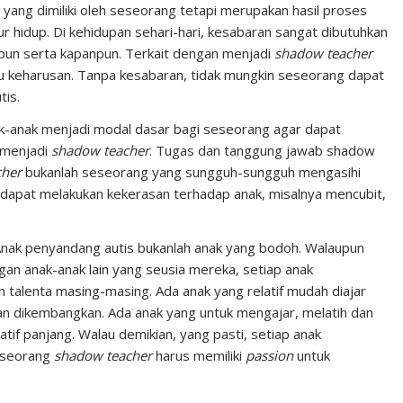
 yang dimiliki oleh seseorang tetapi merupakan hasil proses
 hidup. Di kehidupan sehari-hari, kesabaran sangat dibutuhkan
pun serta kapanpun. Terkait dengan menjadi
shadow teacher
tu keharusan. Tanpa kesabaran, tidak mungkin seseorang dapat
tis.
ak-anak menjadi modal dasar bagi seseorang agar dapat
 menjadi
shadow teacher
. Tugas dan tanggung jawab shadow
cher
bukanlah seseorang yang sungguh-sungguh mengasihi
dapat melakukan kekerasan terhadap anak, misalnya mencubit,
nak penyandang autis bukanlah anak yang bodoh. Walaupun
n anak-anak lain yang seusia mereka, setiap anak
 talenta masing-masing. Ada anak yang relatif mudah diajar
an dikembangkan. Ada anak yang untuk mengajar, melatih dan
if panjang. Walau demikian, yang pasti, setiap anak
, seorang
shadow teacher
harus memiliki
passion
untuk