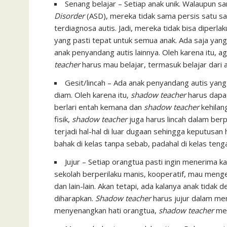
Senang belajar – Setiap anak unik. Walaupun
Disorder
(ASD), mereka tidak sama persis satu sa
terdiagnosa autis. Jadi, mereka tidak bisa diperl
yang pasti tepat untuk semua anak. Ada saja y
anak penyandang autis lainnya. Oleh karena itu,
teacher
harus mau belajar, termasuk belajar dari 
Gesit/lincah – Ada anak penyandang autis yang
diam. Oleh karena itu,
shadow teacher
harus dapat
berlari entah kemana dan
shadow teacher
kehilan
fisik,
shadow teacher
juga harus lincah dalam ber
terjadi hal-hal di luar dugaan sehingga keputusan
bahak di kelas tanpa sebab, padahal di kelas teng
Jujur – Setiap orangtua pasti ingin menerima k
sekolah berperilaku manis, kooperatif, mau me
dan lain-lain. Akan tetapi, ada kalanya anak tidak
diharapkan.
Shadow teacher
harus jujur dalam me
menyenangkan hati orangtua,
shadow teacher
mem