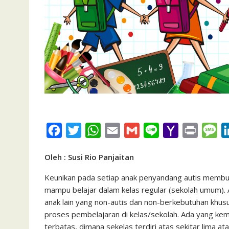
F
T
W
E
G
L
Y
P
M
a
w
h
m
m
i
a
r
e
Oleh : Susi Rio Panjaitan
c
i
a
a
a
n
h
i
s
e
t
t
i
i
e
o
n
s
Keunikan pada setiap anak penyandang autis memb
mampu belajar dalam kelas regular (sekolah umum).
b
t
s
l
l
o
t
a
anak lain yang non-autis dan non-berkebutuhan khu
o
e
A
M
g
proses pembelajaran di kelas/sekolah. Ada yang ke
o
r
p
a
e
terbatas, dimana sekelas terdiri atas sekitar lima 