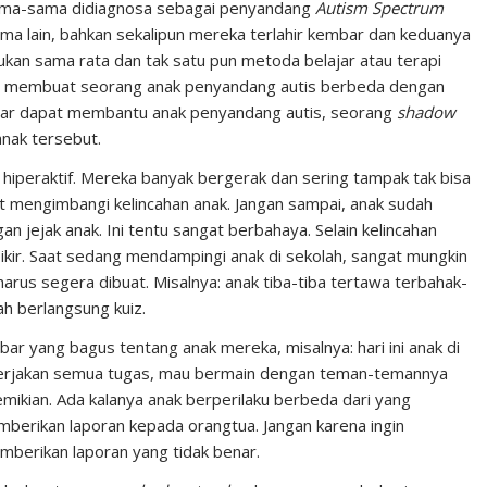
 sama-sama didiagnosa sebagai penyandang
Autism Spectrum
ma lain, bahkan sekalipun mereka terlahir kembar dan keduanya
akukan sama rata dan tak satu pun metoda belajar atau terapi
ang membuat seorang anak penyandang autis berbeda dengan
 agar dapat membantu anak penyandang autis, seorang
shadow
anak tersebut.
 hiperaktif. Mereka banyak bergerak dan sering tampak tak bisa
 mengimbangi kelincahan anak. Jangan sampai, anak sudah
gan jejak anak. Ini tentu sangat berbahaya. Selain kelincahan
pikir. Saat sedang mendampingi anak di sekolah, sangat mungkin
 harus segera dibuat. Misalnya: anak tiba-tiba tertawa terbahak-
ah berlangsung kuiz.
abar yang bagus tentang anak mereka, misalnya: hari ini anak di
ngerjakan semua tugas, mau bermain dengan teman-temannya
 demikian. Ada kalanya anak berperilaku berbeda dari yang
mberikan laporan kepada orangtua. Jangan karena ingin
berikan laporan yang tidak benar.