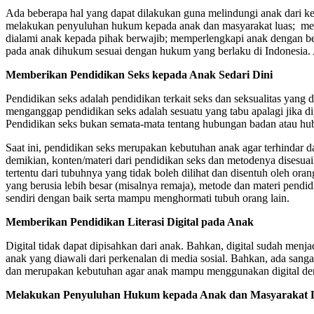
Ada beberapa hal yang dapat dilakukan guna melindungi anak dari keja
melakukan penyuluhan hukum kepada anak dan masyarakat luas; mendo
dialami anak kepada pihak berwajib; memperlengkapi anak dengan b
pada anak dihukum sesuai dengan hukum yang berlaku di Indonesia. A
Memberikan Pendidikan Seks kepada Anak Sedari Dini
Pendidikan seks adalah pendidikan terkait seks dan seksualitas yang 
menganggap pendidikan seks adalah sesuatu yang tabu apalagi jika 
Pendidikan seks bukan semata-mata tentang hubungan badan atau hubung
Saat ini, pendidikan seks merupakan kebutuhan anak agar terhindar 
demikian, konten/materi dari pendidikan seks dan metodenya disesu
tertentu dari tubuhnya yang tidak boleh dilihat dan disentuh oleh ora
yang berusia lebih besar (misalnya remaja), metode dan materi pen
sendiri dengan baik serta mampu menghormati tubuh orang lain.
Memberikan Pendidikan Literasi Digital pada Anak
Digital tidak dapat dipisahkan dari anak. Bahkan, digital sudah menj
anak yang diawali dari perkenalan di media sosial. Bahkan, ada sang
dan merupakan kebutuhan agar anak mampu menggunakan digital de
Melakukan Penyuluhan Hukum kepada Anak dan Masyarakat 