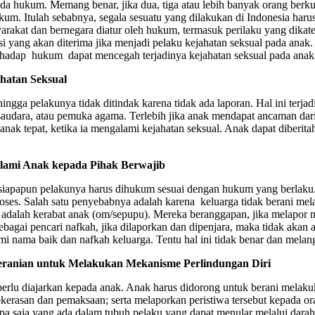
 ada hukum. Memang benar, jika dua, tiga atau lebih banyak orang berk
 hukum. Itulah sebabnya, segala sesuatu yang dilakukan di Indonesia h
arakat dan bernegara diatur oleh hukum, termasuk perilaku yang dikat
i yang akan diterima jika menjadi pelaku kejahatan seksual pada ana
erhadap hukum dapat mencegah terjadinya kejahatan seksual pada anak
hatan Seksual
gga pelakunya tidak ditindak karena tidak ada laporan. Hal ini terjadi
t/saudara, atau pemuka agama. Terlebih jika anak mendapat ancaman da
nak tepat, ketika ia mengalami kejahatan seksual. Anak dapat diberita
alami Anak kepada Pihak Berwajib
tu, siapapun pelakunya harus dihukum sesuai dengan hukum yang berlak
roses. Salah satu penyebabnya adalah karena keluarga tidak berani me
ku adalah kerabat anak (om/sepupu). Mereka beranggapan, jika melapo
ebagai pencari nafkah, jika dilaporkan dan dipenjara, maka tidak akan
nama baik dan nafkah keluarga. Tentu hal ini tidak benar dan melang
ranian untuk Melakukan Mekanisme Perlindungan Diri
rlu diajarkan kepada anak. Anak harus didorong untuk berani melakukan
asan dan pemaksaan; serta melaporkan peristiwa tersebut kepada oran
apa saja yang ada dalam tubuh pelaku yang dapat menular melalui darah