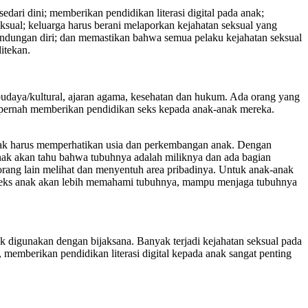
dari dini; memberikan pendidikan literasi digital pada anak;
ual; keluarga harus berani melaporkan kejahatan seksual yang
ndungan diri; dan memastikan bahwa semua pelaku kejahatan seksual
itekan.
t, budaya/kultural, ajaran agama, kesehatan dan hukum. Ada orang yang
k pernah memberikan pendidikan seks kepada anak-anak mereka.
 anak harus memperhatikan usia dan perkembangan anak. Dengan
nak akan tahu bahwa tubuhnya adalah miliknya dan ada bagian
an orang lain melihat dan menyentuh area pribadinya. Untuk anak-anak
an seks anak akan lebih memahami tubuhnya, mampu menjaga tubuhnya
dak digunakan dengan bijaksana. Banyak terjadi kejahatan seksual pada
 memberikan pendidikan literasi digital kepada anak sangat penting