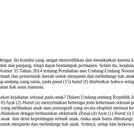
 terdengar. Ini kondisi yang sangat menyedihkan dan menakutkan karena
 dan panjang, tetapi dapat berdampak permanen. Selain itu, kejahata
a Nomor 35 Tahun 2014 tentang Perubahan atas Undang-Undang Nomor 
rintah dan pemerintah daerah untuk menjamin dan melindungi hak ana
ang-undang yang sama, pada pasal (15) huruf (f) disebutkan bahwa seti
aran hak asasi manusia.
rupakan kejahatan seksual pada anak? Dalam Undang-undang Republik
(10) Ayat (2) Huruf (a) menyebutkan beberapa jenis kekerasan seksual p
fi yang melibatkan anak atau pornografi yang secara eksplisit memuat k
 dilakukan dengan berbasiskan elektronik (Pasal (4) Ayat (1) Huruf 
 anak dan demi kepentingan terbaik anak, maka anak harus dilindungi d
 untuk menjamin dan melindungi hak anak. Artinya, setiap kita berkew