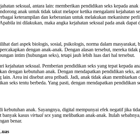
hatan seksual, antara lain: memberikan pendidikan seks kepada anak se
rong anak untuk tidak takut melapor ketika mengalami kejahatan seks
erbagai keterampilan dan keberanian untuk melakukan mekanisme perli
pabila ini dilakukan, maka angka kejahatan seksual pada anak dapat d
dilihat dari aspek biologis, sosial, psikologis, norma dalam masyaraka
dipercakapkan dengan anak-anak. Dengan alasan tersebut, mereka tida
an intim (hubungan seks), tetapi jauh lebih luas dari hal tersebut.
dari kejahatan seksual. Pemberian pendidikan seks yang tepat kepada
aikan dengan kebutuhan anak. Dengan mendapatkan pendidikan seks, a
ng lain. Area ini disebut area pribadi. Jadi, anak tidak akan membiark
didikan seks tentu berbeda. Yang pasti, dengan mendapatkan pendidik
adi kebutuhan anak. Sayangnya, digital mempunyai efek negatif jika ti
at banyak kasus
virtual sex
yang melibatkan anak-anak. Itulah sebabnya,
ngan benar.
Luas