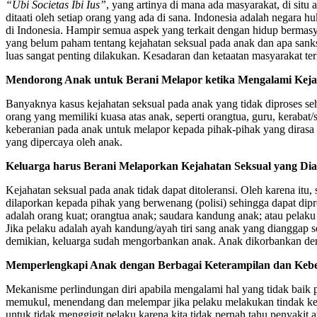
“Ubi Societas Ibi Ius”
, yang artinya di mana ada masyarakat, di situ
ditaati oleh setiap orang yang ada di sana. Indonesia adalah negara
di Indonesia. Hampir semua aspek yang terkait dengan hidup bermasy
yang belum paham tentang kejahatan seksual pada anak dan apa sanks
luas sangat penting dilakukan. Kesadaran dan ketaatan masyarakat t
Mendorong Anak untuk Berani Melapor ketika Mengalami Keja
Banyaknya kasus kejahatan seksual pada anak yang tidak diproses sehin
orang yang memiliki kuasa atas anak, seperti orangtua, guru, keraba
keberanian pada anak untuk melapor kepada pihak-pihak yang dirasa a
yang dipercaya oleh anak.
Keluarga harus Berani Melaporkan Kejahatan Seksual yang Di
Kejahatan seksual pada anak tidak dapat ditoleransi. Oleh karena i
dilaporkan kepada pihak yang berwenang (polisi) sehingga dapat dip
adalah orang kuat; orangtua anak; saudara kandung anak; atau pela
Jika pelaku adalah ayah kandung/ayah tiri sang anak yang dianggap s
demikian, keluarga sudah mengorbankan anak. Anak dikorbankan demi 
Memperlengkapi Anak dengan Berbagai Keterampilan dan Kebe
Mekanisme perlindungan diri apabila mengalami hal yang tidak baik pe
memukul, menendang dan melempar jika pelaku melakukan tindak keker
untuk tidak menggigit pelaku karena kita tidak pernah tahu penyakit 