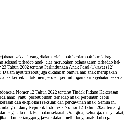
 kejahatan seksual yang dialami oleh anak berdampak buruk bagi
n seksual terhadap anak jelas merupakan pelanggaran terhadap hak
23 Tahun 2002 tentang Perlindungan Anak Pasal (1) Ayat (12)
k. Dalam ayat tersebut juga dikatakan bahwa hak anak merupakan
ap anak berhak untuk memperoleh perlindungan dari kejahatan seksual.
 Indonesia Nomor 12 Tahun 2022 tentang Tindak Pidana Kekerasan
ada anak, yaitu: persetubuhan terhadap anak; perbuatan cabul
ekerasan dan eksploitasi seksual; dan perkawinan anak. Semua ini
(i) Undang-undang Republik Indonesia Nomor 12 Tahun 2022 tentang
ari segala bentuk kejahatan seksual. Orangtua, keluarga, masyarakat,
ajiban dan bertanggung jawab dalam melindungi anak dari segala