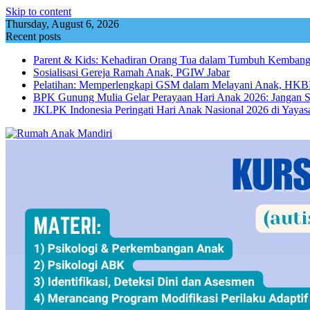
Skip to content
Thursday, August 6, 2026
Recent posts
Parent & Kids: Kehadiran Orang Tua dalam Tumbuh Kemba
Sosialisasi Gereja Ramah Anak, PGIW Jabar
Pelatihan: Memperlengkapi GSM dalam Melayani Anak, HKBP
BPK Gunung Mulia Gelar Perayaan Hari Anak 2026: Jangan 
JKLPK Indonesia Peringati Hari Anak Nasional 2026 di Yayas