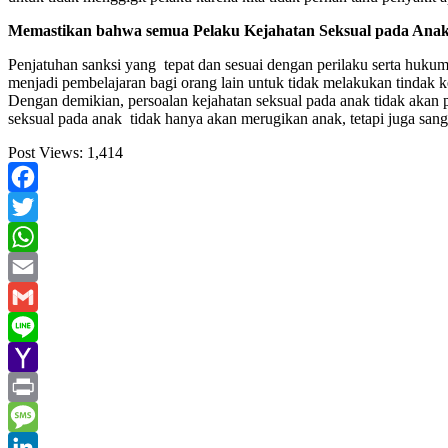
Memastikan bahwa semua Pelaku Kejahatan Seksual pada Anak
Penjatuhan sanksi yang tepat dan sesuai dengan perilaku serta hukum 
menjadi pembelajaran bagi orang lain untuk tidak melakukan tindak k
Dengan demikian, persoalan kejahatan seksual pada anak tidak akan p
seksual pada anak tidak hanya akan merugikan anak, tetapi juga sang
Post Views:
1,414
Facebook
Twitter
WhatsApp
Email
Gmail
Line
Yahoo
Mail
Print
Message