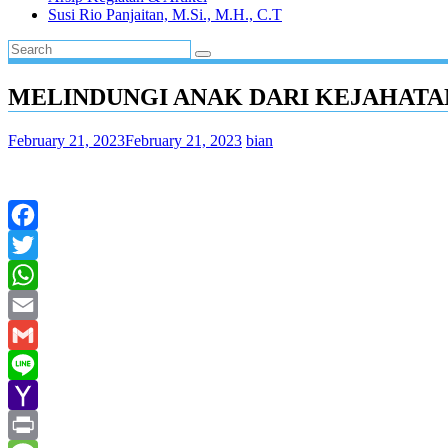
Susi Rio Panjaitan, M.Si., M.H., C.T
MELINDUNGI ANAK DARI KEJAHATA
February 21, 2023
February 21, 2023
bian
Facebook
Twitter
WhatsApp
Email
Gmail
Line
Yahoo