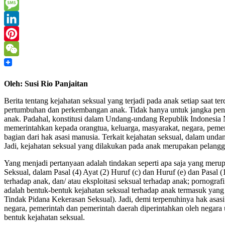
Mail
Print
Message
LinkedIn
Pinterest
WeChat
Oleh: Susi Rio Panjaitan
Berita tentang kejahatan seksual yang terjadi pada anak setiap saat
pertumbuhan dan perkembangan anak. Tidak hanya untuk jangka pendek
anak. Padahal, konstitusi dalam Undang-undang Republik Indonesi
memerintahkan kepada orangtua, keluarga, masyarakat, negara, peme
bagian dari hak asasi manusia. Terkait kejahatan seksual, dalam und
Jadi, kejahatan seksual yang dilakukan pada anak merupakan pelangg
Yang menjadi pertanyaan adalah tindakan seperti apa saja yang me
Seksual, dalam Pasal (4) Ayat (2) Huruf (c) dan Huruf (e) dan Pasal 
terhadap anak, dan/ atau eksploitasi seksual terhadap anak; pornogra
adalah bentuk-bentuk kejahatan seksual terhadap anak termasuk yang
Tindak Pidana Kekerasan Seksual). Jadi, demi terpenuhinya hak asasi
negara, pemerintah dan pemerintah daerah diperintahkan oleh negara
bentuk kejahatan seksual.