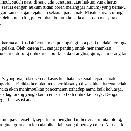
umpul, sudah pasti di sana ada peraturan atau hukum yang harus
arus sesuai dengan hukum (tidak boleh melanggar hukum) yang berlaku
egorikan sebagai kejahatan seksual pada anak. Masih banyak orang
k. Oleh karena itu, penyuluhan hukum kepada anak dan masyarakat
.
 karena anak tidak berani melapor, apalagi jika pelaku adalah orang-
ri pelaku. Oleh karena itu, sangat penting untuk menanamkan
hu dan didorong untuk melapor kepada orangtua, guru, atau orang lain
u. Sayangnya, tidak semua kasus kejahatan seksual kepada anak
laporkan. Ketidakberanian melapor biasanya disebabkan karena pelaku
r maka akan menimbulkan pencemaran terhadap nama baik keluarga.
 ada lagi orang yang akan mencari nafkah untuk keluarga. Dengan
gar hak asasi anak.
 upaya tersebut, seperti lari menghindar; berteriak minta tolong;
gtua, guru atau kepada pihak lain yang dipercaya oleh. Ajar anak
.