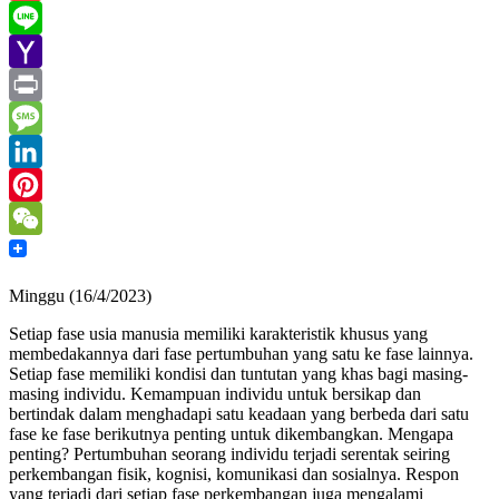
Gmail
Line
Yahoo
Mail
Print
Message
LinkedIn
Pinterest
WeChat
Minggu (16/4/2023)
Setiap fase usia manusia memiliki karakteristik khusus yang
membedakannya dari fase pertumbuhan yang satu ke fase lainnya.
Setiap fase memiliki kondisi dan tuntutan yang khas bagi masing-
masing individu. Kemampuan individu untuk bersikap dan
bertindak dalam menghadapi satu keadaan yang berbeda dari satu
fase ke fase berikutnya penting untuk dikembangkan. Mengapa
penting? Pertumbuhan seorang individu terjadi serentak seiring
perkembangan fisik, kognisi, komunikasi dan sosialnya. Respon
yang terjadi dari setiap fase perkembangan juga mengalami