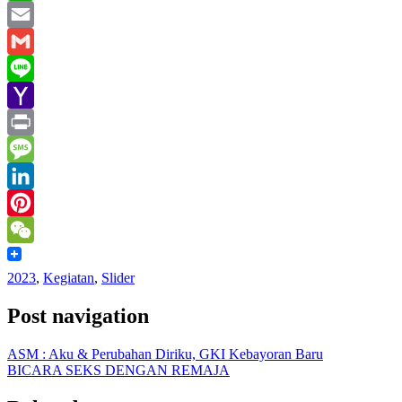
WhatsApp
Email
Gmail
Line
Yahoo
Mail
Print
Message
LinkedIn
Pinterest
WeChat
2023
,
Kegiatan
,
Slider
Post navigation
ASM : Aku & Perubahan Diriku, GKI Kebayoran Baru
BICARA SEKS DENGAN REMAJA