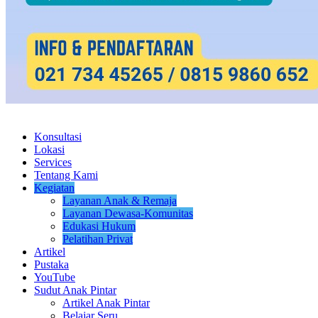
Konsultasi
Lokasi
Services
Tentang Kami
Kegiatan
Layanan Anak & Remaja
Layanan Dewasa-Komunitas
Edukasi Hukum
Pelatihan Privat
Artikel
Pustaka
YouTube
Sudut Anak Pintar
Artikel Anak Pintar
Belajar Seru