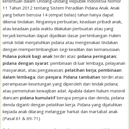
ketentuan dalam Undang-undang Republik Indonesia Nomor
11 Tahun 2012 tentang Sistem Peradilan Pidana Anak. Anak
yang belum berusia 14 (empat belas) tahun hanya dapat
dikenai tindakan. Ringannya perbuatan, keadaan pribadi anak,
atau keadaan pada waktu dilakukan perbuatan atau yang
terjadi kemudian dapat dijadikan dasar pertimbangan Hakim
untuk tidak menjatuhkan pidana atau mengenakan tindakan
dengan mempertimbangkan segi keadilan dan kemanusiaan.
Pidana pokok bagi anak
terdiri atas:
pidana peringatan
;
pidana dengan syarat
: pembinaan di luar lembaga, pelayanan
masyarakat, atau pengawasan;
pelatihan kerja
;
pembinaan
dalam lembaga
; dan
penjara
.
Pidana tambahan
terdiri atas:
perampasan keuntungan yang diperoleh dari tindak pidana;
atau pemenuhan kewajiban adat. Apabila dalam hukum materiil
diancam
pidana kumulatif
berupa penjara dan denda, pidana
denda diganti dengan pelatihan kerja. Pidana yang dijatuhkan
kepada anak dilarang melanggar harkat dan martabat anak
(Pasal 61 & 69-71).