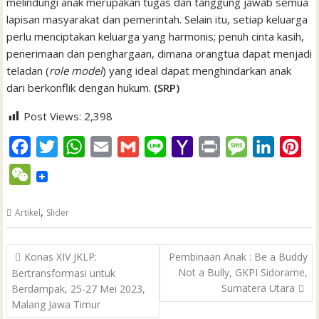
melindungi anak merupakan tugas dan tanggung jawab semua
lapisan masyarakat dan pemerintah. Selain itu, setiap keluarga
perlu menciptakan keluarga yang harmonis; penuh cinta kasih,
penerimaan dan penghargaan, dimana orangtua dapat menjadi
teladan (
role model
) yang ideal dapat menghindarkan anak
dari berkonflik dengan hukum.
(SRP)
Post Views:
2,398
F
T
W
E
G
L
Y
P
M
L
P
a
w
h
m
m
i
a
r
e
i
i
W
c
i
a
a
a
n
h
i
s
n
n
e
e
t
t
i
i
e
o
n
s
k
t
,
Artikel
Slider
C
b
t
s
l
l
o
t
a
e
e
h
Post
o
e
A
M
g
d
r
Konas XIV JKLP:
Pembinaan Anak : Be a Buddy
a
navigation
Not a Bully, GKPI Sidorame,
Bertransformasi untuk
o
r
p
a
e
I
e
t
Sumatera Utara
Berdampak, 25-27 Mei 2023,
k
p
i
n
s
Malang Jawa Timur
l
t