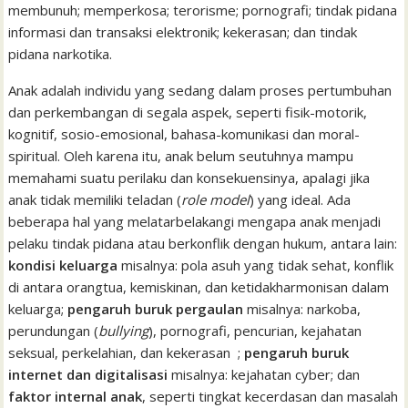
membunuh; memperkosa; terorisme; pornografi; tindak pidana
informasi dan transaksi elektronik; kekerasan; dan tindak
pidana narkotika.
Anak adalah individu yang sedang dalam proses pertumbuhan
dan perkembangan di segala aspek, seperti fisik-motorik,
kognitif, sosio-emosional, bahasa-komunikasi dan moral-
spiritual. Oleh karena itu, anak belum seutuhnya mampu
memahami suatu perilaku dan konsekuensinya, apalagi jika
anak tidak memiliki teladan (
role model
) yang ideal. Ada
beberapa hal yang melatarbelakangi mengapa anak menjadi
pelaku tindak pidana atau berkonflik dengan hukum, antara lain:
kondisi keluarga
misalnya: pola asuh yang tidak sehat, konflik
di antara orangtua, kemiskinan, dan ketidakharmonisan dalam
keluarga;
pengaruh buruk pergaulan
misalnya: narkoba,
perundungan (
bullying
), pornografi, pencurian, kejahatan
seksual, perkelahian, dan kekerasan ;
pengaruh buruk
internet dan digitalisasi
misalnya: kejahatan cyber; dan
faktor internal anak
, seperti tingkat kecerdasan dan masalah