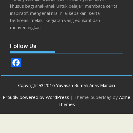
khusus bagi anak-anak untuk belajar, membaca cerita
inspiratif, mengenal nilai-nilai kebaikan, serta
berkreasi melalui kegiatan yang edukatif dan
menyenangkan.
Follow Us
F
ac
e
Copyright © 2016 Yayasan Rumah Anak Mandiri
b
Proudly powered by WordPress
|
Theme: SuperMag by
Acme
o
Themes
o
k