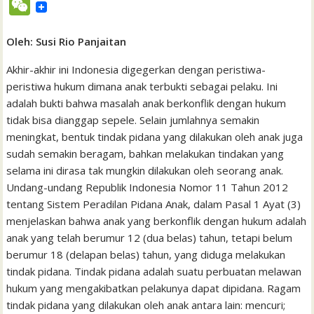
W
c
i
a
a
a
n
h
i
s
n
n
e
e
t
t
i
i
e
o
n
s
k
t
Oleh: Susi Rio Panjaitan
C
b
t
s
l
l
o
t
a
e
e
h
Akhir-akhir ini Indonesia digegerkan dengan peristiwa-
o
e
A
M
g
d
r
peristiwa hukum dimana anak terbukti sebagai pelaku. Ini
a
adalah bukti bahwa masalah anak berkonflik dengan hukum
o
r
p
a
e
I
e
t
tidak bisa dianggap sepele. Selain jumlahnya semakin
k
p
i
n
s
meningkat, bentuk tindak pidana yang dilakukan oleh anak juga
l
t
sudah semakin beragam, bahkan melakukan tindakan yang
selama ini dirasa tak mungkin dilakukan oleh seorang anak.
Undang-undang Republik Indonesia Nomor 11 Tahun 2012
tentang Sistem Peradilan Pidana Anak, dalam Pasal 1 Ayat (3)
menjelaskan bahwa anak yang berkonflik dengan hukum adalah
anak yang telah berumur 12 (dua belas) tahun, tetapi belum
berumur 18 (delapan belas) tahun, yang diduga melakukan
tindak pidana. Tindak pidana adalah suatu perbuatan melawan
hukum yang mengakibatkan pelakunya dapat dipidana. Ragam
tindak pidana yang dilakukan oleh anak antara lain: mencuri;