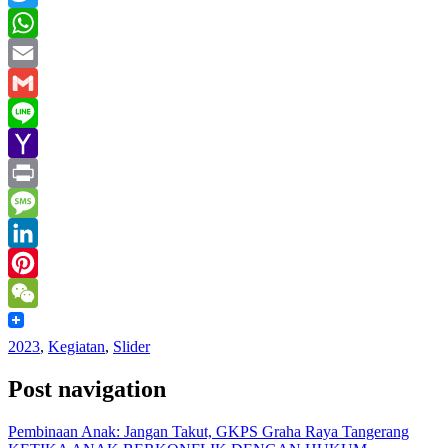
Twitter
WhatsApp
Email
Gmail
Line
Yahoo
Mail
Print
Message
LinkedIn
Pinterest
WeChat
2023
,
Kegiatan
,
Slider
Post navigation
Pembinaan Anak: Jangan Takut, GKPS Graha Raya Tangerang