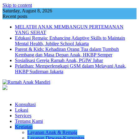
Skip to content
Saturday, August 8, 2026
Recent posts
MELATIH ANAK MEMBANGUN PERTEMANAN
YANG SEHAT
Edukasi Remaja: Enhancing Adaptive Skills to Maintain
Mental Health, Jubilee School Jakarta
Parent & Kids: Kehadiran Orang Tua dalam Tumbuh
Kembang dan Masa Depan Anak, HKBP Semper
Sosialisasi Gereja Ramah Anak, PGIW Jabar
Pelatihan: Memperlengkapi GSM dalam Melayani Anak,
HKBP Sudirman Jakarta
Konsultasi
Lokasi
Services
Tentang Kami
Kegiatan
Layanan Anak & Remaja
Layanan Dewasa-Komunitas