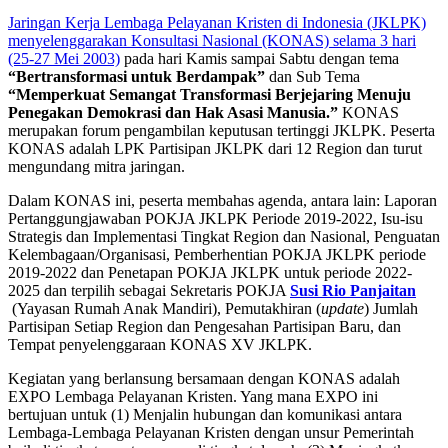
Jaringan Kerja Lembaga Pelayanan Kristen di Indonesia (JKLPK)
menyelenggarakan Konsultasi Nasional (KONAS) selama 3 hari
(25-27 Mei 2003)
pada hari Kamis sampai Sabtu dengan tema
“Bertransformasi untuk Berdampak”
dan Sub Tema
“Memperkuat Semangat Transformasi Berjejaring Menuju
Penegakan Demokrasi dan Hak Asasi Manusia.”
KONAS
merupakan forum pengambilan keputusan tertinggi JKLPK. Peserta
KONAS adalah LPK Partisipan JKLPK dari 12 Region dan turut
mengundang mitra jaringan.
Dalam KONAS ini, peserta membahas agenda, antara lain: Laporan
Pertanggungjawaban POKJA JKLPK Periode 2019-2022, Isu-isu
Strategis dan Implementasi Tingkat Region dan Nasional, Penguatan
Kelembagaan/Organisasi, Pemberhentian POKJA JKLPK periode
2019-2022 dan Penetapan POKJA JKLPK untuk periode 2022-
2025 dan terpilih sebagai Sekretaris POKJA
Susi Rio Panjaitan
(Yayasan Rumah Anak Mandiri), Pemutakhiran (
update
) Jumlah
Partisipan Setiap Region dan Pengesahan Partisipan Baru, dan
Tempat penyelenggaraan KONAS XV JKLPK.
Kegiatan yang berlansung bersamaan dengan KONAS adalah
EXPO Lembaga Pelayanan Kristen. Yang mana EXPO ini
bertujuan untuk (1) Menjalin hubungan dan komunikasi antara
Lembaga-Lembaga Pelayanan Kristen dengan unsur Pemerintah