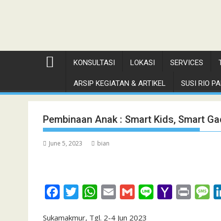
KONSULTASI
LOKASI
SERVICES
ARSIP KEGIATAN & ARTIKEL
SUSI RIO PAN
Pembinaan Anak : Smart Kids, Smart Ga
June 5, 2023
bian
F
T
W
E
G
L
Y
P
M
a
w
h
m
m
i
a
r
e
Sukamakmur, Tgl. 2-4 Jun 2023