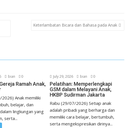
i
i
e
n
n
C
k
t
h
Keterlambatan Bicara dan Bahasa pada Anak
e
e
a
d
r
t
I
e
n
s
t
6
bian
0
July 29, 2026
bian
0
i Gereja Ramah Anak,
Pelatihan: Memperlengkapi
r
GSM dalam Melayani Anak,
HKBP Sudirman Jakarta
/2026) Anak memiliki
Rabu (29/07/2026) Setiap anak
buh, belajar, dan
adalah pribadi yang berharga dan
dalam lingkungan yang
memiliki cara belajar, bertumbuh,
 serta...
serta mengekspresikan dirinya...
n