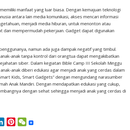
n
n
C
k
t
h
emiliki manfaat yang luar biasa. Dengan kemajuan teknologi
usia antara lain media komunikasi, akses mencari informasi
e
e
a
getahuan, menjadi media hiburan, untuk menonton atau
d
r
t
at dan mempermudah pekerjaan. Gadget dapat digunakan
I
e
n
s
penggunanya, namun ada juga dampak negatif yang timbul.
t
anak-anak tanpa kontrol dari orangtua dapat mengakibatkan
ejahatan siber. Dalam kegiatan Bible Camp III Sekolah Minggu
anak-anak diberi edukasi agar menjadi anak yang cerdas dalam
“Smart Kids, Smart Gadgets” dengan mengundang narasumber
umah Anak Mandiri. Dengan mendapatkan edukasi yang cukup,
embangnya dengan sehat sehingga menjadi anak yang cerdas di
L
P
W