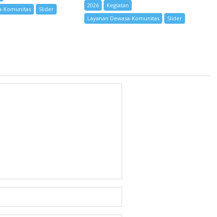
2026
Kegiatan
a-Komunitas
Slider
Layanan Dewasa-Komunitas
Slider