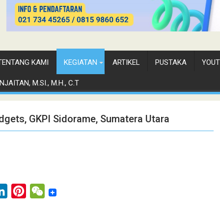
TENTANG KAMI
KEGIATAN
ARTIKEL
PUSTAKA
YOUT
JAITAN, M.SI., M.H., C.T
dgets, GKPI Sidorame, Sumatera Utara
L
P
W
i
i
e