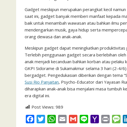
c
i
a
a
a
n
h
i
s
e
t
t
i
i
e
o
n
s
Gadget meskipun merupakan perangkat kecil namun m
saat ini, gadget banyak memberi manfaat kepada man
b
t
s
l
l
o
t
a
baik untuk menambah wawasan atau bahkan ilmu pen
o
e
A
M
g
mendengarkan musik, gaya hidup serta mempercep
o
r
p
a
e
orang dewasa dan anak-anak.
k
p
i
Meskipun gadget dapat meningkatkan produktivitas 
l
Terlebih penggunaan gadget secara berlebihan oleh 
anak menjadi kecanduan bahkan korban atau pelaku k
GKPI Sidorame di Sukamakmur selama 3 hari (2-4/6) 
bergadget. Pengedukasian diberikan dengan tema 
Susi Rio Panjaitan
, Psycho-Educator dari Yayasan R
diharapkan anak-anak bisa menjalani masa tumbuh k
era digital ini.
Post Views:
989
F
T
W
E
G
L
Y
P
M