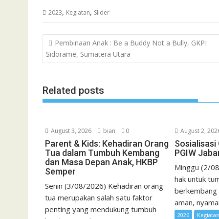
a
w
h
m
m
i
a
r
e
,
,
2023
Kegiatan
Slider
c
i
a
a
a
n
h
i
s
e
t
t
i
i
e
o
n
s
Post
Pembinaan Anak : Be a Buddy Not a Bully, GKPI
b
t
s
l
l
o
t
a
navigation
Sidorame, Sumatera Utara
o
e
A
M
g
o
r
p
a
e
k
p
i
Related posts
l
August 3, 2026
bian
0
August 2, 202
Parent & Kids: Kehadiran Orang
Sosialisas
Tua dalam Tumbuh Kembang
PGIW Jaba
dan Masa Depan Anak, HKBP
Minggu (2/08
Semper
hak untuk tum
Senin (3/08/2026) Kehadiran orang
berkembang 
tua merupakan salah satu faktor
aman, nyaman,
penting yang mendukung tumbuh
2026
Kegiata