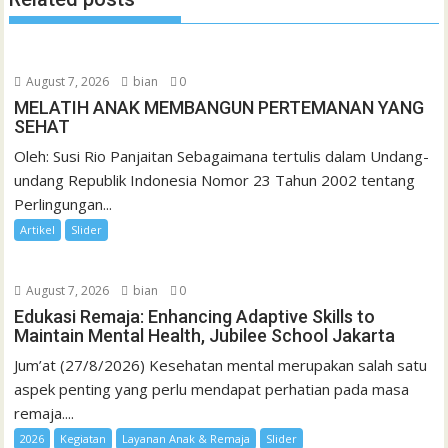
August 7, 2026
bian
0
MELATIH ANAK MEMBANGUN PERTEMANAN YANG
SEHAT
Oleh: Susi Rio Panjaitan Sebagaimana tertulis dalam Undang-
undang Republik Indonesia Nomor 23 Tahun 2002 tentang
Perlingungan...
Artikel
Slider
August 7, 2026
bian
0
Edukasi Remaja: Enhancing Adaptive Skills to
Maintain Mental Health, Jubilee School Jakarta
Jum’at (27/8/2026) Kesehatan mental merupakan salah satu
aspek penting yang perlu mendapat perhatian pada masa
remaja....
2026
Kegiatan
Layanan Anak & Remaja
Slider