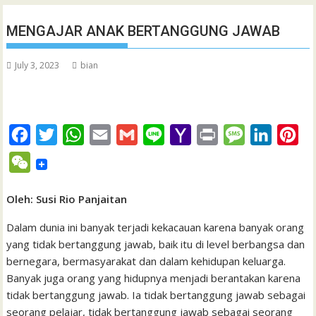
MENGAJAR ANAK BERTANGGUNG JAWAB
July 3, 2023
bian
F
T
W
E
G
L
Y
P
M
L
P
a
w
h
m
m
i
a
r
e
i
i
W
c
i
a
a
a
n
h
i
s
n
n
e
e
t
t
i
i
e
o
n
s
k
t
Oleh: Susi Rio Panjaitan
C
b
t
s
l
l
o
t
a
e
e
h
Dalam dunia ini banyak terjadi kekacauan karena banyak orang
o
e
A
M
g
d
r
yang tidak bertanggung jawab, baik itu di level berbangsa dan
a
bernegara, bermasyarakat dan dalam kehidupan keluarga.
o
r
p
a
e
I
e
t
Banyak juga orang yang hidupnya menjadi berantakan karena
k
p
i
n
s
tidak bertanggung jawab. Ia tidak bertanggung jawab sebagai
l
t
seorang pelajar, tidak bertanggung jawab sebagai seorang