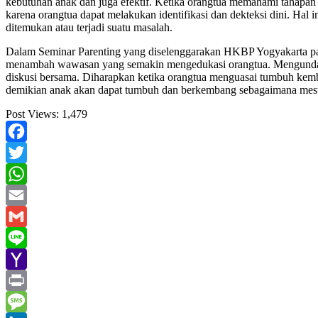
kebutuhan anak dan juga efektif. Ketika orangtua memahami tahap
karena orangtua dapat melakukan identifikasi dan dekteksi dini. Hal 
ditemukan atau terjadi suatu masalah.
Dalam Seminar Parenting yang diselenggarakan HKBP Yogyakarta p
menambah wawasan yang semakin mengedukasi orangtua. Mengun
diskusi bersama. Diharapkan ketika orangtua menguasai tumbuh kem
demikian anak akan dapat tumbuh dan berkembang sebagaimana mesti
Post Views:
1,479
Facebook
Twitter
WhatsApp
Email
Gmail
Line
Yahoo
Mail
Print