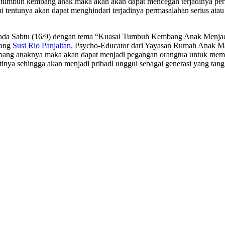
an tumbuh kembang anak maka akan akan dapat mencegah terjadinya p
ini tentunya akan dapat menghindari terjadinya permasalahan serius at
ada Sabtu (16/9) dengan tema “Kuasai Tumbuh Kembang Anak Menjadi
dang
Susi Rio Panjaitan,
Psycho-Educator dari Yayasan Rumah Anak Ma
bang anaknya maka akan dapat menjadi pegangan orangtua untuk memb
nya sehingga akan menjadi pribadi unggul sebagai generasi yang tang