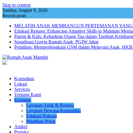
Skip to content
Sunday, August 9, 2026
Recent posts
MELATIH ANAK MEMBANGUN PERTEMANAN YANG
Edukasi Remaja: Enhancing Adaptive Skills to Maintain Mental
Parent & Kids: Kehadiran Orang Tua dalam Tumbuh Kemba
Sosialisasi Gereja Ramah Anak, PGIW Jabar
Pelatihan: Memperlengkapi GSM dalam Melayani Anak, HKBP
Konsultasi
Lokasi
Services
Tentang Kami
Kegiatan
Layanan Anak & Remaja
Layanan Dewasa-Komunitas
Edukasi Hukum
Pelatihan Privat
Artikel
Pustaka