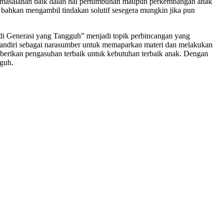
ermasalahan baik dalah hal pertumbuhan maupun perkembangan anak
au bahkan mengambil tindakan solutif sesegera mungkin jika pun
 Generasi yang Tangguh” menjadi topik perbincangan yang
ndiri sebagai narasumber untuk memaparkan materi dan melakukan
erikan pengasuhan terbaik untuk kebutuhan terbaik anak. Dengan
guh.