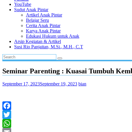
YouTube
Sudut Anak Pintar
Artikel Anak Pintar
Belajar Seru
Cerita Anak Pintar
Karya Anak Pintar
Edukasi Hukum untuk Anak
Arsip Kegiatan & Artikel
Susi Rio Panjaitan, M.Si., M.H., C.T
Seminar Parenting : Kuasai Tumbuh Kem
September 17, 2023
September 19, 2023
bian
Facebook
Twitter