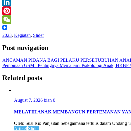
Message
LinkedIn
Pinterest
WeChat
2023
,
Kegiatan
,
Slider
Post navigation
ANCAMAN PIDANA BAGI PELAKU PERSETUBUHAN ANA
Pembinaan GSM : Pentingnya Memahami Psikolologi Anak, HKBP Y
Related posts
August 7, 2026
bian
0
MELATIH ANAK MEMBANGUN PERTEMANAN YAN
Oleh: Susi Rio Panjaitan Sebagaimana tertulis dalam Undang-
Artikel
Slider