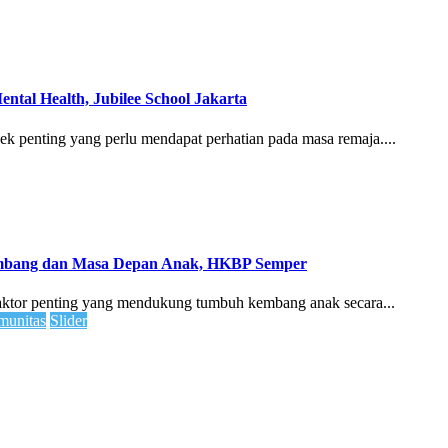
ntal Health, Jubilee School Jakarta
ek penting yang perlu mendapat perhatian pada masa remaja....
embang dan Masa Depan Anak, HKBP Semper
faktor penting yang mendukung tumbuh kembang anak secara...
unitas
Slider