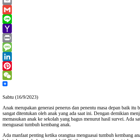
WhatsApp
Email
Gmail
Line
Yahoo
Mail
Print
Message
LinkedIn
Pinterest
WeChat
Sabtu (16/9/2023)
Anak merupakan generasi penerus dan penentu masa depan baik itu b
sangat ditentukan oleh anak yang ada saat ini. Dengan demikian men
memasukan anak ke sekolah yang bagus menurut hasil survei. Ada sat
menguasai tumbuh kembang anak.
Ada manfaat penting ketika orangtua menguasai tumbuh kembang an