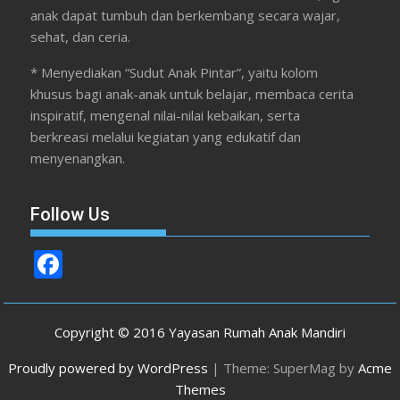
anak dapat tumbuh dan berkembang secara wajar,
sehat, dan ceria.
* Menyediakan “Sudut Anak Pintar”, yaitu kolom
khusus bagi anak-anak untuk belajar, membaca cerita
inspiratif, mengenal nilai-nilai kebaikan, serta
berkreasi melalui kegiatan yang edukatif dan
menyenangkan.
Follow Us
F
ac
e
Copyright © 2016 Yayasan Rumah Anak Mandiri
b
Proudly powered by WordPress
|
Theme: SuperMag by
Acme
o
Themes