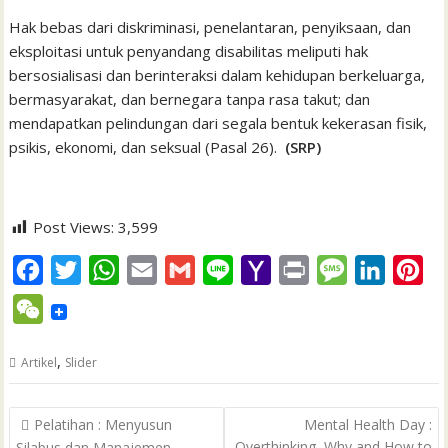
Hak bebas dari diskriminasi, penelantaran, penyiksaan, dan
eksploitasi untuk penyandang disabilitas meliputi hak
bersosialisasi dan berinteraksi dalam kehidupan berkeluarga,
bermasyarakat, dan bernegara tanpa rasa takut; dan
mendapatkan pelindungan dari segala bentuk kekerasan fisik,
psikis, ekonomi, dan seksual (Pasal 26).
(SRP)
Post Views:
3,599
F
T
W
E
G
L
Y
P
M
L
P
a
w
h
m
m
i
a
r
e
i
i
W
c
i
a
a
a
n
h
i
s
n
n
e
e
t
t
i
i
e
o
n
s
k
t
,
Artikel
Slider
C
b
t
s
l
l
o
t
a
e
e
h
Post
o
e
A
M
g
d
r
Pelatihan : Menyusun
Mental Health Day :
a
navigation
Overthinking, Why and How to
Silabus dan Manajemen