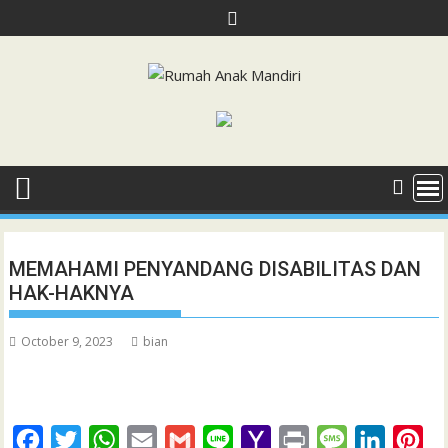
Skip
to
content
MEMAHAMI PENYANDANG DISABILITAS DAN
HAK-HAKNYA
October 9, 2023
bian
F
T
W
E
G
L
Y
P
M
L
P