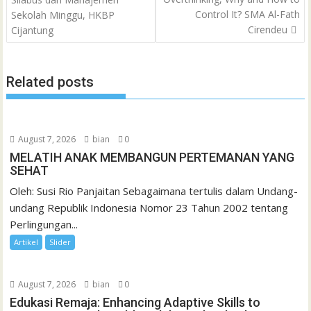
o
r
p
a
e
I
e
t
Control It? SMA Al-Fath
Sekolah Minggu, HKBP
k
p
i
n
s
Cirendeu
Cijantung
l
t
Related posts
August 7, 2026
bian
0
MELATIH ANAK MEMBANGUN PERTEMANAN YANG
SEHAT
Oleh: Susi Rio Panjaitan Sebagaimana tertulis dalam Undang-
undang Republik Indonesia Nomor 23 Tahun 2002 tentang
Perlingungan...
Artikel
Slider
August 7, 2026
bian
0
Edukasi Remaja: Enhancing Adaptive Skills to