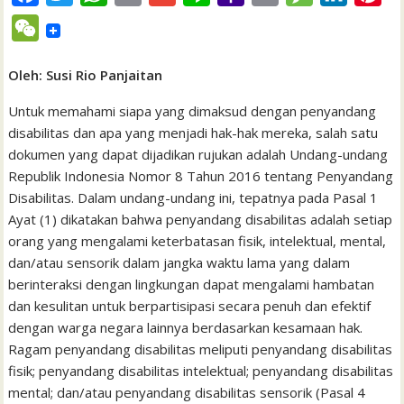
a
w
h
m
m
i
a
r
e
i
i
W
c
i
a
a
a
n
h
i
s
n
n
e
e
t
t
i
i
e
o
n
s
k
t
Oleh: Susi Rio Panjaitan
C
b
t
s
l
l
o
t
a
e
e
h
Untuk memahami siapa yang dimaksud dengan penyandang
o
e
A
M
g
d
r
disabilitas dan apa yang menjadi hak-hak mereka, salah satu
a
dokumen yang dapat dijadikan rujukan adalah Undang-undang
o
r
p
a
e
I
e
t
Republik Indonesia Nomor 8 Tahun 2016 tentang Penyandang
k
p
i
n
s
Disabilitas. Dalam undang-undang ini, tepatnya pada Pasal 1
l
t
Ayat (1) dikatakan bahwa penyandang disabilitas adalah setiap
orang yang mengalami keterbatasan fisik, intelektual, mental,
dan/atau sensorik dalam jangka waktu lama yang dalam
berinteraksi dengan lingkungan dapat mengalami hambatan
dan kesulitan untuk berpartisipasi secara penuh dan efektif
dengan warga negara lainnya berdasarkan kesamaan hak.
Ragam penyandang disabilitas meliputi penyandang disabilitas
fisik; penyandang disabilitas intelektual; penyandang disabilitas
mental; dan/atau penyandang disabilitas sensorik (Pasal 4