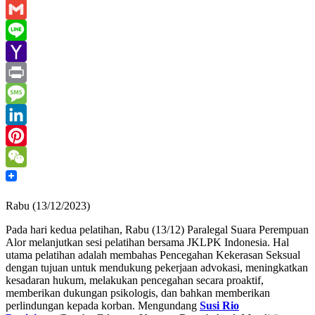
Email
Gmail
Line
Yahoo
Mail
Print
Message
LinkedIn
Pinterest
WeChat
Rabu (13/12/2023)
Pada hari kedua pelatihan, Rabu (13/12) Paralegal Suara Perempuan
Alor melanjutkan sesi pelatihan bersama JKLPK Indonesia. Hal
utama pelatihan adalah membahas Pencegahan Kekerasan Seksual
dengan tujuan untuk mendukung pekerjaan advokasi, meningkatkan
kesadaran hukum, melakukan pencegahan secara proaktif,
memberikan dukungan psikologis, dan bahkan memberikan
perlindungan kepada korban. Mengundang
Susi Rio