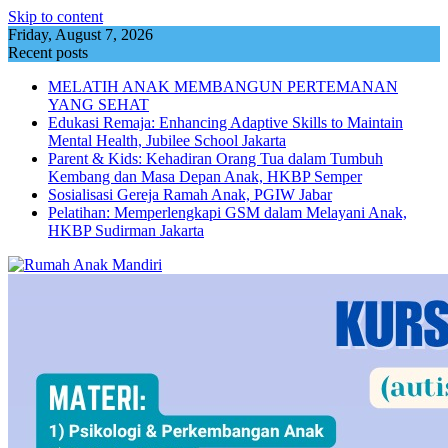
Skip to content
Friday, August 7, 2026
Recent posts
MELATIH ANAK MEMBANGUN PERTEMANAN
YANG SEHAT
Edukasi Remaja: Enhancing Adaptive Skills to Maintain
Mental Health, Jubilee School Jakarta
Parent & Kids: Kehadiran Orang Tua dalam Tumbuh
Kembang dan Masa Depan Anak, HKBP Semper
Sosialisasi Gereja Ramah Anak, PGIW Jabar
Pelatihan: Memperlengkapi GSM dalam Melayani Anak,
HKBP Sudirman Jakarta