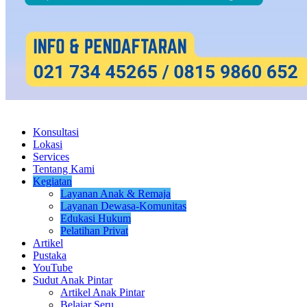
Konsultasi
Lokasi
Services
Tentang Kami
Kegiatan
Layanan Anak & Remaja
Layanan Dewasa-Komunitas
Edukasi Hukum
Pelatihan Privat
Artikel
Pustaka
YouTube
Sudut Anak Pintar
Artikel Anak Pintar
Belajar Seru