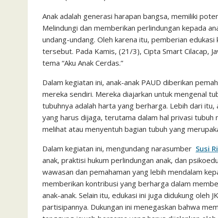
c
i
a
a
a
n
h
i
s
e
t
t
i
i
e
o
n
s
Anak adalah generasi harapan bangsa, memiliki pote
Melindungi dan memberikan perlindungan kepada an
b
t
s
l
l
o
t
a
undang-undang. Oleh karena itu, pemberian edukasi 
o
e
A
M
g
tersebut. Pada Kamis, (21/3), Cipta Smart Cilacap
o
r
p
a
e
tema “Aku Anak Cerdas.”
k
p
i
Dalam kegiatan ini, anak-anak PAUD diberikan pema
l
mereka sendiri. Mereka diajarkan untuk mengenal t
tubuhnya adalah harta yang berharga. Lebih dari it
yang harus dijaga, terutama dalam hal privasi tubuh
melihat atau menyentuh bagian tubuh yang merupaka
Dalam kegiatan ini, mengundang narasumber
Susi R
anak, praktisi hukum perlindungan anak, dan psikoe
wawasan dan pemahaman yang lebih mendalam kepada 
memberikan kontribusi yang berharga dalam membe
anak-anak. Selain itu, edukasi ini juga didukung oleh
partisipannya. Dukungan ini menegaskan bahwa memb