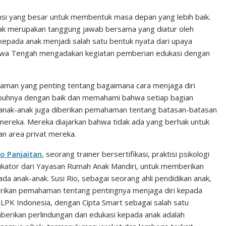
n
n
C
k
t
h
nsi yang besar untuk membentuk masa depan yang lebih baik.
ak merupakan tanggung jawab bersama yang diatur oleh
e
e
a
kepada anak menjadi salah satu bentuk nyata dari upaya
d
r
t
, Jawa Tengah mengadakan kegiatan pemberian edukasi dengan
I
e
n
s
haman yang penting tentang bagaimana cara menjaga diri
t
ubuhnya dengan baik dan memahami bahwa setiap bagian
u, anak-anak juga diberikan pemahaman tentang batasan-batasan
 mereka. Mereka diajarkan bahwa tidak ada yang berhak untuk
n area privat mereka.
io Panjaitan
, seorang trainer bersertifikasi, praktisi psikologi
dukator dari Yayasan Rumah Anak Mandiri, untuk memberikan
anak-anak. Susi Rio, sebagai seorang ahli pendidikan anak,
rikan pemahaman tentang pentingnya menjaga diri kepada
 JKLPK Indonesia, dengan Cipta Smart sebagai salah satu
erikan perlindungan dan edukasi kepada anak adalah