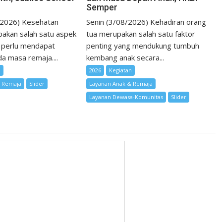
Semper
/2026) Kesehatan
Senin (3/08/2026) Kehadiran orang
akan salah satu aspek
tua merupakan salah satu faktor
 perlu mendapat
penting yang mendukung tumbuh
a masa remaja....
kembang anak secara...
n
2026
Kegiatan
& Remaja
Slider
Layanan Anak & Remaja
Layanan Dewasa-Komunitas
Slider