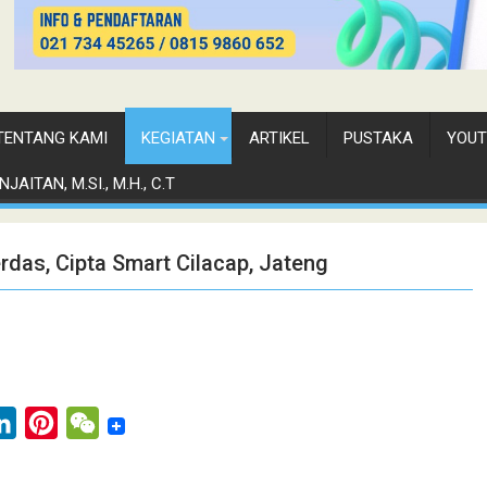
TENTANG KAMI
KEGIATAN
ARTIKEL
PUSTAKA
YOUT
JAITAN, M.SI., M.H., C.T
das, Cipta Smart Cilacap, Jateng
L
P
W
i
i
e