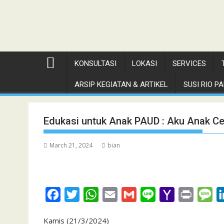
KONSULTASI
LOKASI
SERVICES
ARSIP KEGIATAN & ARTIKEL
SUSI RIO PAN
Edukasi untuk Anak PAUD : Aku Anak Cer
March 21, 2024
bian
F
T
W
E
G
L
Y
P
M
a
w
h
m
m
i
a
r
e
Kamis (21/3/2024)