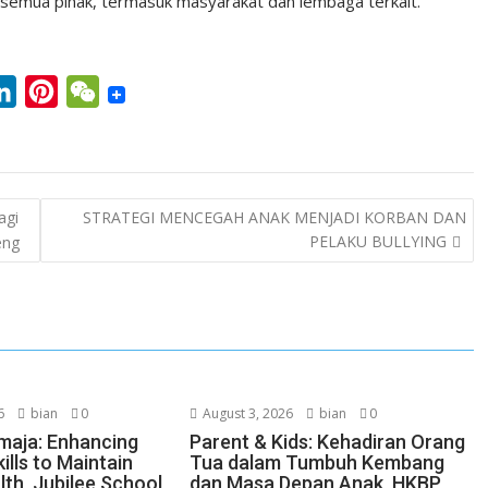
 semua pihak, termasuk masyarakat dan lembaga terkait.
L
P
W
i
i
e
n
n
C
k
t
h
agi
STRATEGI MENCEGAH ANAK MENJADI KORBAN DAN
e
e
a
PELAKU BULLYING
eng
d
r
t
I
e
n
s
t
6
bian
0
August 3, 2026
bian
0
maja: Enhancing
Parent & Kids: Kehadiran Orang
ills to Maintain
Tua dalam Tumbuh Kembang
lth, Jubilee School
dan Masa Depan Anak, HKBP