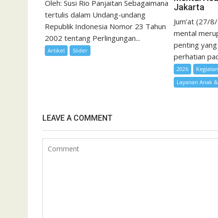
Oleh: Susi Rio Panjaitan Sebagaimana
Jakarta
tertulis dalam Undang-undang
Jum’at (27/8
Republik Indonesia Nomor 23 Tahun
mental merup
2002 tentang Perlingungan...
penting yang
Artikel
Slider
perhatian pad
2026
Kegiata
Layanan Anak 
LEAVE A COMMENT