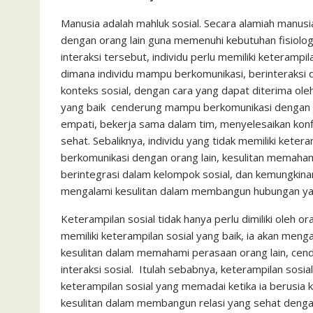
c
i
a
a
a
n
h
i
s
e
t
t
i
i
e
o
n
s
Manusia adalah mahluk sosial. Secara alamiah manus
dengan orang lain guna memenuhi kebutuhan fisiolog
b
t
s
l
l
o
t
a
interaksi tersebut, individu perlu memiliki keterampi
o
e
A
M
g
dimana individu mampu berkomunikasi, berinteraksi
o
r
p
a
e
konteks sosial, dengan cara yang dapat diterima oleh
k
p
i
yang baik cenderung mampu berkomunikasi dengan je
empati, bekerja sama dalam tim, menyelesaikan kon
l
sehat. Sebaliknya, individu yang tidak memiliki keter
berkomunikasi dengan orang lain, kesulitan memahami
berintegrasi dalam kelompok sosial, dan kemungkinan
mengalami kesulitan dalam membangun hubungan yan
Keterampilan sosial tidak hanya perlu dimiliki oleh o
memiliki keterampilan sosial yang baik, ia akan men
kesulitan dalam memahami perasaan orang lain, cende
interaksi sosial. Itulah sebabnya, keterampilan sosial pe
keterampilan sosial yang memadai ketika ia berusia
kesulitan dalam membangun relasi yang sehat dengan