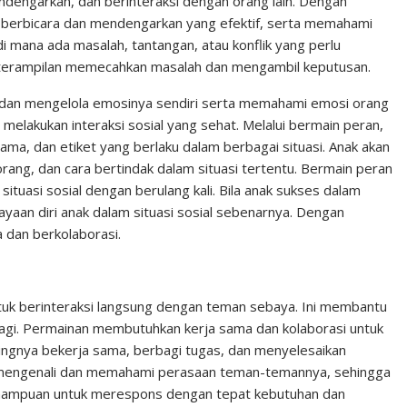
dengarkan, dan berinteraksi dengan orang lain. Dengan
berbicara dan mendengarkan yang efektif, serta memahami
 di mana ada masalah, tantangan, atau konflik yang perlu
eterampilan memecahkan masalah dan mengambil keputusan.
i dan mengelola emosinya sendiri serta memahami emosi orang
 melakukan interaksi sosial yang sehat. Melalui bermain peran,
rama, dan etiket yang berlaku dalam berbagai situasi. Anak akan
rang, dan cara bertindak dalam situasi tertentu. Bermain peran
tuasi sosial dengan berulang kali. Bila anak sukses dalam
yaan diri anak dalam situasi sosial sebenarnya. Dengan
 dan berkolaborasi.
uk berinteraksi langsung dengan teman sebaya. Ini membantu
rbagi. Permainan membutuhkan kerja sama dan kolaborasi untuk
tingnya bekerja sama, berbagi tugas, dan menyelesaikan
k mengenali dan memahami perasaan teman-temannya, sehingga
mampuan untuk merespons dengan tepat kebutuhan dan