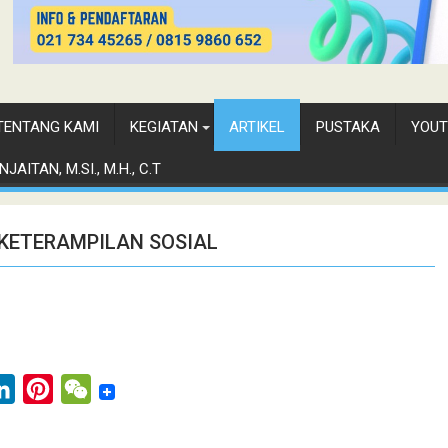
TENTANG KAMI
KEGIATAN
ARTIKEL
PUSTAKA
YOUT
JAITAN, M.SI., M.H., C.T
ETERAMPILAN SOSIAL
L
P
W
i
i
e