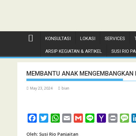
KONSULTASI
LOKASI
SERVICES
ARSIP KEGIATAN & ARTIKEL
SUSI RIO PAN
MEMBANTU ANAK MENGEMBANGKAN K
May 23, 2024
bian
F
T
W
E
G
L
Y
P
M
a
w
h
m
m
i
a
r
e
Oleh: Susi Rio Panjaitan