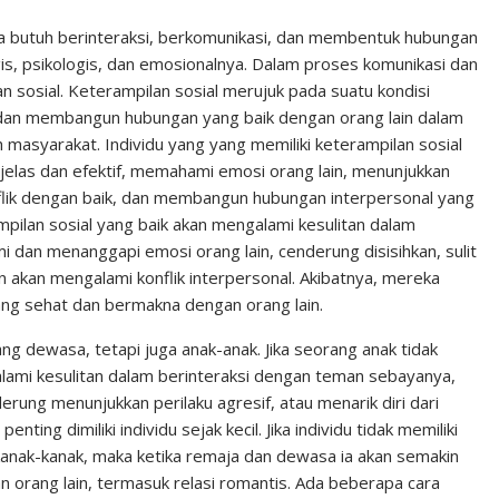
n
n
C
k
t
h
ia butuh berinteraksi, berkomunikasi, dan membentuk hubungan
is, psikologis, dan emosionalnya. Dalam proses komunikasi dan
e
e
a
lan sosial. Keterampilan sosial merujuk pada suatu kondisi
d
r
t
 dan membangun hubungan yang baik dengan orang lain dalam
I
e
 masyarakat. Individu yang yang memiliki keterampilan sosial
n
s
las dan efektif, memahami emosi orang lain, menunjukkan
flik dengan baik, dan membangun hubungan interpersonal yang
t
ampilan sosial yang baik akan mengalami kesulitan dalam
 dan menanggapi emosi orang lain, cenderung disisihkan, sulit
 akan mengalami konflik interpersonal. Akibatnya, mereka
g sehat dan bermakna dengan orang lain.
rang dewasa, tetapi juga anak-anak. Jika seorang anak tidak
galami kesulitan dalam berinteraksi dengan teman sebayanya,
rung menunjukkan perilaku agresif, atau menarik diri dari
nting dimiliki individu sejak kecil. Jika individu tidak memiliki
 kanak-kanak, maka ketika remaja dan dewasa ia akan semakin
 orang lain, termasuk relasi romantis. Ada beberapa cara